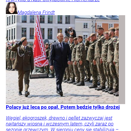
Magdalena
Frindt
Polacy już lecą po opał. Potem będzie tylko drożej
Węgiel, ekogroszek, drewno i pellet zazwyczaj jest
najtańszy wiosną i wczesnym latem, czyli zaraz po
sezonie grzewczym. W sierpniu ceny się stabilizują –