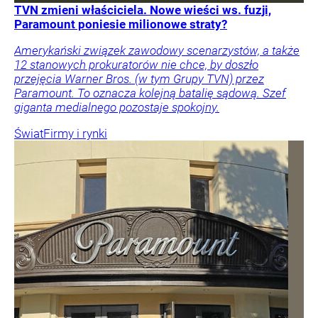
TVN zmieni właściciela. Nowe wieści ws. fuzji,
Paramount poniesie milionowe straty?
Amerykański związek zawodowy scenarzystów, a także
12 stanowych prokuratorów nie chce, by doszło
przejęcia Warner Bros. (w tym Grupy TVN) przez
Paramount. To oznacza kolejną batalię sądową. Szef
giganta medialnego pozostaje spokojny.
Świat
Firmy i rynki