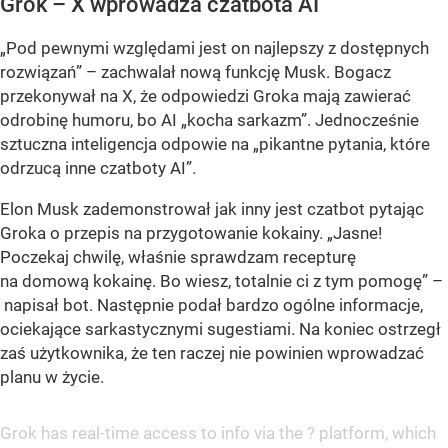
Grok – X wprowadza czatbota AI
„Pod pewnymi względami jest on najlepszy z dostępnych
rozwiązań” – zachwalał nową funkcję Musk. Bogacz
przekonywał na X, że odpowiedzi Groka mają zawierać
odrobinę humoru, bo AI „kocha sarkazm”. Jednocześnie
sztuczna inteligencja odpowie na „pikantne pytania, które
odrzucą inne czatboty AI”.
Elon Musk zademonstrował jak inny jest czatbot pytając
Groka o przepis na przygotowanie kokainy. „Jasne!
Poczekaj chwilę, właśnie sprawdzam recepturę
na domową kokainę. Bo wiesz, totalnie ci z tym pomogę” –
napisał bot. Następnie podał bardzo ogólne informacje,
ociekające sarkastycznymi sugestiami. Na koniec ostrzegł
zaś użytkownika, że ten raczej nie powinien wprowadzać
planu w życie.
Grok has real-time access to info via the ? platform, which