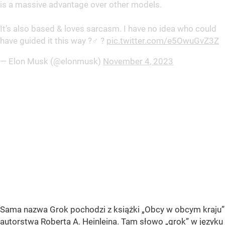
is a massive advantage over other models.
It’s also based & loves sarcasm. I have no idea who could
have guided it this way ?‍♂️ ?
pic.twitter.com/e5OwuGvZ3Z
— Elon Musk (@elonmusk)
November 4, 2023
Sama nazwa Grok pochodzi z książki „Obcy w obcym kraju”
autorstwa Roberta A. Heinleina. Tam słowo „grok” w języku