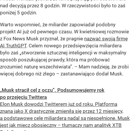
nad decyzją przez 8 godzin. W rzeczywistości było to zaś
poniżej 5 godzin.
Warto wspomnieć, że miliarder zapowiadał podobny
projekt AI już od pewnego czasu. W kwietniowej rozmowie
z Fox News Musk przyznał, że pragnie
nazwać swoją firmę
AI TruthGPT
. Celem nowego przedsięwzięcia miliardera
było zaś „stworzenie sztucznej inteligencji w maksymalny
sposób poszukującej prawdy, która ma próbować
zrozumieć naturę wszechświata”. – Mam nadzieję, że zrobi
więcej dobrego niż złego – zastanawiająco dodał Musk.
„Musk stracił cel z oczu”. Podsumowujemy rok
po przejęciu Twittera
Elon Musk dowodzi Twitterem już od roku. Platforma
znana jako X drastycznie zmieniła się przez 12 miesięcy,
a podstawowe cele miliardera nadal są niespełnione. Musk
jest jak miecz obosieczny – tłumaczy nam analityk XTB