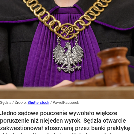
Sędzia
/ Źródło:
Shutterstock
/
PawelKacperek
Jedno sądowe pouczenie wywołało większe
poruszenie niż niejeden wyrok. Sędzia otwarcie
zakwestionował stosowaną przez banki praktykę