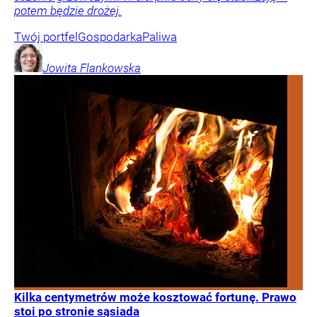
potem będzie drożej.
Twój portfel
Gospodarka
Paliwa
Jowita
Flankowska
Kilka centymetrów może kosztować fortunę. Prawo
stoi po stronie sąsiada