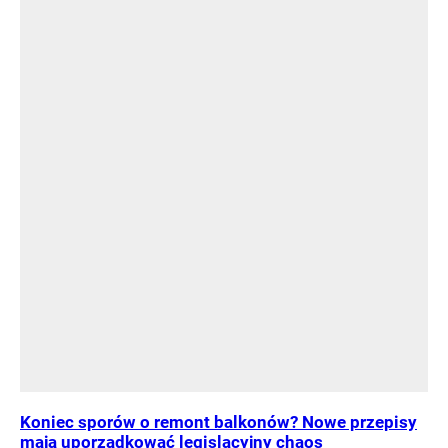
Koniec sporów o remont balkonów? Nowe przepisy
mają uporządkować legislacyjny chaos