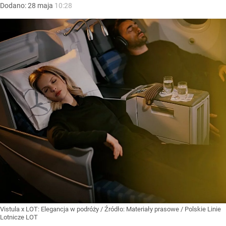
Dodano:
28
maja
10:28
Vistula x LOT: Elegancja w podróży
/ Źródło:
Materiały prasowe
/
Polskie Linie
Lotnicze LOT