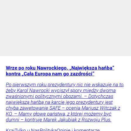
Wrze po roku Nawrockiego. „Największa hańba”
kontra „Cała Europa nam go zazdrości”
Po pierwszym roku prezydentury nic nie wskazuje na to,
żeby Karol Nawrocki wyciszył spory między dwoma
zwaśnionymi politycznymi obozami. – Dotychczas
największą hańbą na karcie jego prezydentury jest
chyba zawetowanie SAFE – ocenia Mariusz Witczak z
KO. – Mamy głowę państwa, z której możemy być
dumni – kontruje Marek Jakubiak z Rozwoju Plus.
Kraj
Tylko u Nas
Polityka
Opinie i komentarze