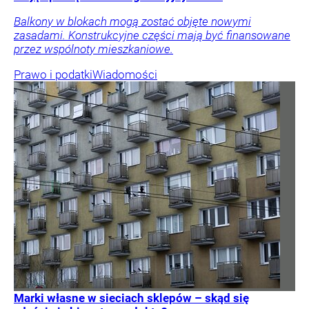
Balkony w blokach mogą zostać objęte nowymi
zasadami. Konstrukcyjne części mają być finansowane
przez wspólnoty mieszkaniowe.
Prawo i podatki
Wiadomości
Marki własne w sieciach sklepów – skąd się