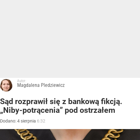
Autor:
Magdalena Pledziewicz
Sąd rozprawił się z bankową fikcją.
„Niby-potrącenia” pod ostrzałem
Dodano:
4
sierpnia
6:32