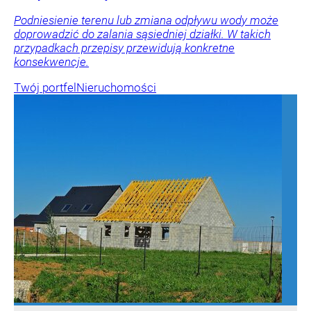
Podniesienie terenu lub zmiana odpływu wody może
doprowadzić do zalania sąsiedniej działki. W takich
przypadkach przepisy przewidują konkretne
konsekwencje.
Twój portfel
Nieruchomości