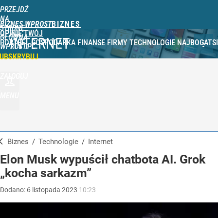
PRZEJDŹ
NA
BIZNES WPROST
STRONĘ
OPINIE
TWÓJ
GŁÓWNĄ
INTERNET
PORTFEL
GOSPODARKA
FINANSE
FIRMY
TECHNOLOGIE
NAJBOGATSI
WPROST.PL
UBSKRYBUJ
ZALOGUJ
MENU
Biznes
/
Technologie
/
Internet
Elon Musk wypuścił chatbota AI. Grok
„kocha sarkazm”
Dodano:
6
listopada
2023
10:23