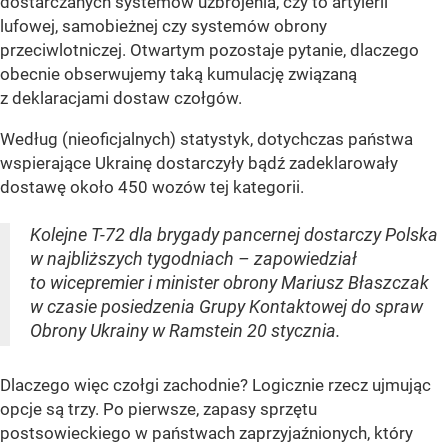
dostarczanych systemów uzbrojenia, czy to artylerii
lufowej, samobieżnej czy systemów obrony
przeciwlotniczej. Otwartym pozostaje pytanie, dlaczego
obecnie obserwujemy taką kumulację związaną
z deklaracjami dostaw czołgów.
Według (nieoficjalnych) statystyk, dotychczas państwa
wspierające Ukrainę dostarczyły bądź zadeklarowały
dostawę około 450 wozów tej kategorii.
Kolejne T-72 dla brygady pancernej dostarczy Polska
w najbliższych tygodniach – zapowiedział
to wicepremier i minister obrony Mariusz Błaszczak
w czasie posiedzenia Grupy Kontaktowej do spraw
Obrony Ukrainy w Ramstein 20 stycznia.
Dlaczego więc czołgi zachodnie? Logicznie rzecz ujmując
opcje są trzy. Po pierwsze, zapasy sprzętu
postsowieckiego w państwach zaprzyjaźnionych, który