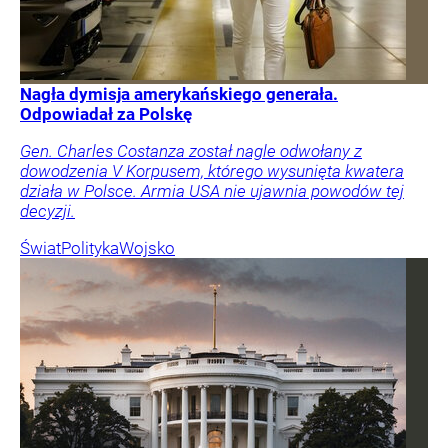
Nagła dymisja amerykańskiego generała.
Odpowiadał za Polskę
Gen. Charles Costanza został nagle odwołany z
dowodzenia V Korpusem, którego wysunięta kwatera
działa w Polsce. Armia USA nie ujawnia powodów tej
decyzji.
Świat
Polityka
Wojsko