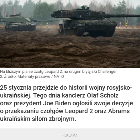
Na bliższym planie czołg Leopard 2, na drugim brytyjski Challenger
2.
Źródło:
Materiały prasowe
/
NATO
25 stycznia przejdzie do historii wojny rosyjsko-
ukraińskiej. Tego dnia kanclerz Olaf Scholz
oraz prezydent Joe Biden ogłosili swoje decyzje
o przekazaniu czołgów Leopard 2 oraz Abrams
ukraińskim siłom zbrojnym.