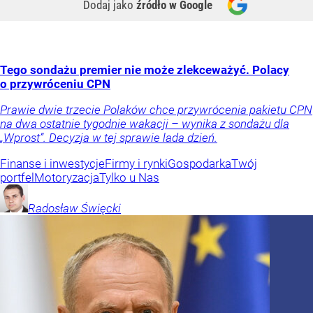
Dodaj jako
źródło w Google
Tego sondażu premier nie może zlekceważyć. Polacy
o przywróceniu CPN
Prawie dwie trzecie Polaków chce przywrócenia pakietu CPN
na dwa ostatnie tygodnie wakacji – wynika z sondażu dla
„Wprost”. Decyzja w tej sprawie lada dzień.
Finanse i inwestycje
Firmy i rynki
Gospodarka
Twój
portfel
Motoryzacja
Tylko u Nas
Radosław
Święcki