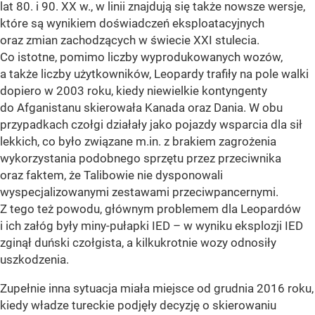
lat 80. i 90. XX w., w linii znajdują się także nowsze wersje,
które są wynikiem doświadczeń eksploatacyjnych
oraz zmian zachodzących w świecie XXI stulecia.
Co istotne, pomimo liczby wyprodukowanych wozów,
a także liczby użytkowników, Leopardy trafiły na pole walki
dopiero w 2003 roku, kiedy niewielkie kontyngenty
do Afganistanu skierowała Kanada oraz Dania. W obu
przypadkach czołgi działały jako pojazdy wsparcia dla sił
lekkich, co było związane m.in. z brakiem zagrożenia
wykorzystania podobnego sprzętu przez przeciwnika
oraz faktem, że Talibowie nie dysponowali
wyspecjalizowanymi zestawami przeciwpancernymi.
Z tego też powodu, głównym problemem dla Leopardów
i ich załóg były miny-pułapki IED – w wyniku eksplozji IED
zginął duński czołgista, a kilkukrotnie wozy odnosiły
uszkodzenia.
Zupełnie inna sytuacja miała miejsce od grudnia 2016 roku,
kiedy władze tureckie podjęły decyzję o skierowaniu