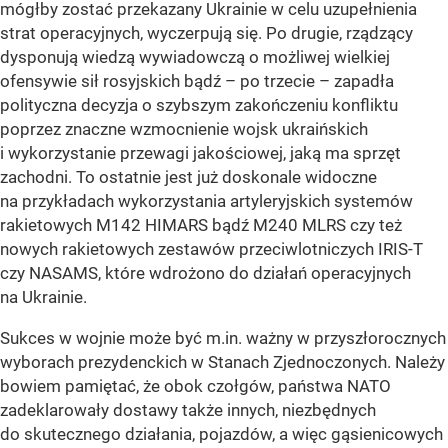
mógłby zostać przekazany Ukrainie w celu uzupełnienia
strat operacyjnych, wyczerpują się. Po drugie, rządzący
dysponują wiedzą wywiadowczą o możliwej wielkiej
ofensywie sił rosyjskich bądź – po trzecie – zapadła
polityczna decyzja o szybszym zakończeniu konfliktu
poprzez znaczne wzmocnienie wojsk ukraińskich
i wykorzystanie przewagi jakościowej, jaką ma sprzęt
zachodni. To ostatnie jest już doskonale widoczne
na przykładach wykorzystania artyleryjskich systemów
rakietowych M142 HIMARS bądź M240 MLRS czy też
nowych rakietowych zestawów przeciwlotniczych IRIS-T
czy NASAMS, które wdrożono do działań operacyjnych
na Ukrainie.
Sukces w wojnie może być m.in. ważny w przyszłorocznych
wyborach prezydenckich w Stanach Zjednoczonych. Należy
bowiem pamiętać, że obok czołgów, państwa NATO
zadeklarowały dostawy także innych, niezbędnych
do skutecznego działania, pojazdów, a więc gąsienicowych