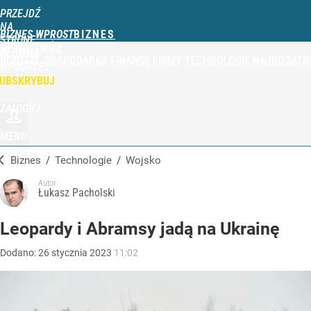
PRZEJDŹ
NA
BIZNES WPROST
STRONĘ
OPINIE
TWÓJ
GŁÓWNĄ
PORTFEL
GOSPODARKA
FINANSE
FIRMY
TECHNOLOGIE
NAJBOGATSI
WPROST.PL
UBSKRYBUJ
ZALOGUJ
MENU
Biznes
/
Technologie
/
Wojsko
Autor:
Łukasz Pacholski
Leopardy i Abramsy jadą na Ukrainę
Dodano:
26
stycznia
2023
11:02