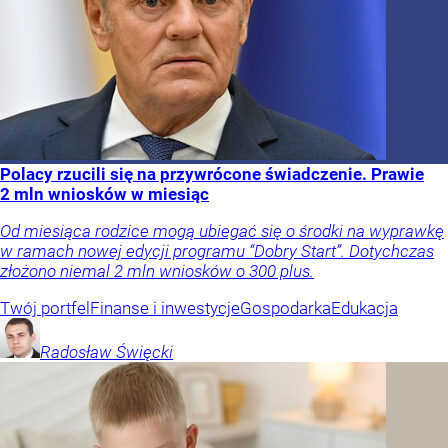
Polacy rzucili się na przywrócone świadczenie. Prawie
2 mln wniosków w miesiąc
Od miesiąca rodzice mogą ubiegać się o środki na wyprawkę
w ramach nowej edycji programu “Dobry Start”. Dotychczas
złożono niemal 2 mln wniosków o 300 plus.
Twój portfel
Finanse i inwestycje
Gospodarka
Edukacja
Radosław
Święcki