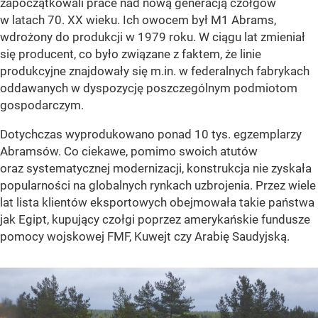
zapoczątkowali prace nad nową generacją czołgów
w latach 70. XX wieku. Ich owocem był M1 Abrams,
wdrożony do produkcji w 1979 roku. W ciągu lat zmieniał
się producent, co było związane z faktem, że linie
produkcyjne znajdowały się m.in. w federalnych fabrykach
oddawanych w dyspozycję poszczególnym podmiotom
gospodarczym.
Dotychczas wyprodukowano ponad 10 tys. egzemplarzy
Abramsów. Co ciekawe, pomimo swoich atutów
oraz systematycznej modernizacji, konstrukcja nie zyskała
popularności na globalnych rynkach uzbrojenia. Przez wiele
lat lista klientów eksportowych obejmowała takie państwa
jak Egipt, kupujący czołgi poprzez amerykańskie fundusze
pomocy wojskowej FMF, Kuwejt czy Arabię Saudyjską.