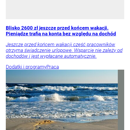
Blisko 2600 zł jeszcze przed końcem wakacji.
Pieniądze trafią na konta bez względu na dochód
Jeszcze przed końcem wakacji część pracowników
otrzyma świadczenie urlopowe. Wsparcie nie zależy od
dochodów i jest wypłacane automatycznie.
Dodatki i programy
Praca