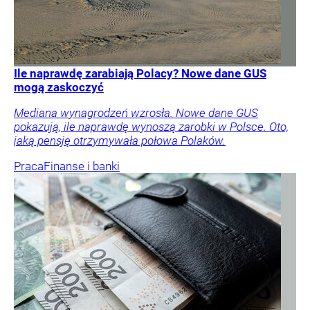
Ile naprawdę zarabiają Polacy? Nowe dane GUS
mogą zaskoczyć
Mediana wynagrodzeń wzrosła. Nowe dane GUS
pokazują, ile naprawdę wynoszą zarobki w Polsce. Oto,
jaką pensję otrzymywała połowa Polaków.
Praca
Finanse i banki