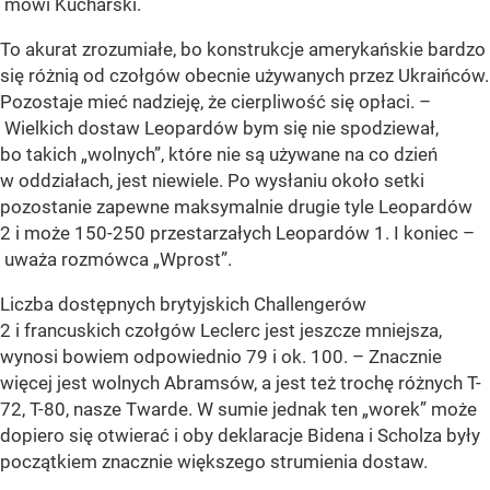
mówi Kucharski.
To akurat zrozumiałe, bo konstrukcje amerykańskie bardzo
się różnią od czołgów obecnie używanych przez Ukraińców.
Pozostaje mieć nadzieję, że cierpliwość się opłaci. –
Wielkich dostaw Leopardów bym się nie spodziewał,
bo takich „wolnych”, które nie są używane na co dzień
w oddziałach, jest niewiele. Po wysłaniu około setki
pozostanie zapewne maksymalnie drugie tyle Leopardów
2 i może 150-250 przestarzałych Leopardów 1. I koniec –
uważa rozmówca „Wprost”.
Liczba dostępnych brytyjskich Challengerów
2 i francuskich czołgów Leclerc jest jeszcze mniejsza,
wynosi bowiem odpowiednio 79 i ok. 100. – Znacznie
więcej jest wolnych Abramsów, a jest też trochę różnych T-
72, T-80, nasze Twarde. W sumie jednak ten „worek” może
dopiero się otwierać i oby deklaracje Bidena i Scholza były
początkiem znacznie większego strumienia dostaw.