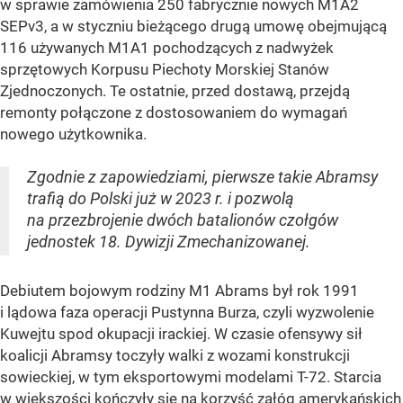
w sprawie zamówienia 250 fabrycznie nowych M1A2
SEPv3, a w styczniu bieżącego drugą umowę obejmującą
116 używanych M1A1 pochodzących z nadwyżek
sprzętowych Korpusu Piechoty Morskiej Stanów
Zjednoczonych. Te ostatnie, przed dostawą, przejdą
remonty połączone z dostosowaniem do wymagań
nowego użytkownika.
Zgodnie z zapowiedziami, pierwsze takie Abramsy
trafią do Polski już w 2023 r. i pozwolą
na przezbrojenie dwóch batalionów czołgów
jednostek 18. Dywizji Zmechanizowanej.
Debiutem bojowym rodziny M1 Abrams był rok 1991
i lądowa faza operacji Pustynna Burza, czyli wyzwolenie
Kuwejtu spod okupacji irackiej. W czasie ofensywy sił
koalicji Abramsy toczyły walki z wozami konstrukcji
sowieckiej, w tym eksportowymi modelami T-72. Starcia
w większości kończyły się na korzyść załóg amerykańskich