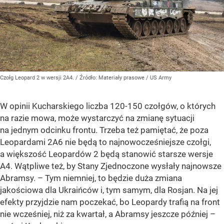
Czołg Leopard 2 w wersji 2A4.
/ Źródło:
Materiały prasowe
/
US Army
W opinii Kucharskiego liczba 120-150 czołgów, o których
na razie mowa, może wystarczyć na zmianę sytuacji
na jednym odcinku frontu. Trzeba też pamiętać, że poza
Leopardami 2A6 nie będą to najnowocześniejsze czołgi,
a większość Leopardów 2 będą stanowić starsze wersje
A4. Wątpliwe też, by Stany Zjednoczone wysłały najnowsze
Abramsy. – Tym niemniej, to będzie duża zmiana
jakościowa dla Ukraińców i, tym samym, dla Rosjan. Na jej
efekty przyjdzie nam poczekać, bo Leopardy trafią na front
nie wcześniej, niż za kwartał, a Abramsy jeszcze później –