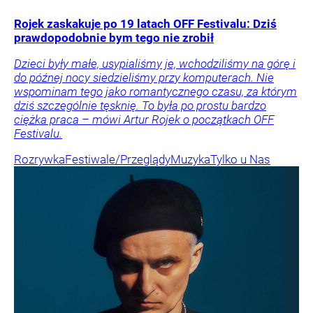
Rojek zaskakuje po 19 latach OFF Festivalu: Dziś
prawdopodobnie bym tego nie zrobił
Dzieci były małe, usypialiśmy je, wchodziliśmy na górę i
do późnej nocy siedzieliśmy przy komputerach. Nie
wspominam tego jako romantycznego czasu, za którym
dziś szczególnie tęsknię. To była po prostu bardzo
ciężka praca – mówi Artur Rojek o początkach OFF
Festivalu.
Rozrywka
Festiwale/Przeglądy
Muzyka
Tylko u Nas