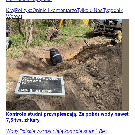
Kraj
Polityka
Opinie i komentarze
Tylko u Nas
Tygodnik
Wprost
Kontrole studni przyspieszają. Za pobór wody nawet
7,5 tys. zł kary
Wody Polskie wzmacniają kontrole studni. Bez