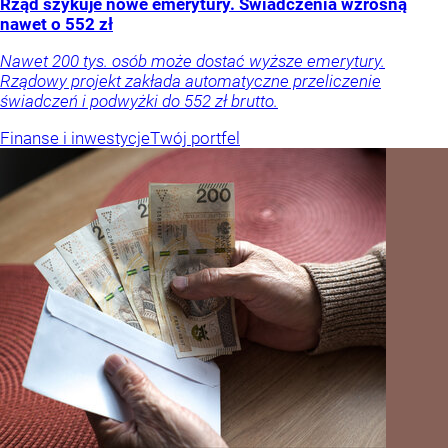
Rząd szykuje nowe emerytury. Świadczenia wzrosną
nawet o 552 zł
Nawet 200 tys. osób może dostać wyższe emerytury.
Rządowy projekt zakłada automatyczne przeliczenie
świadczeń i podwyżki do 552 zł brutto.
Finanse i inwestycje
Twój portfel