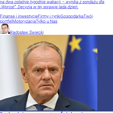
na dwa ostatnie tygodnie wakacji – wynika z sondażu dla
„Wprost”. Decyzja w tej sprawie lada dzień.
Finanse i inwestycje
Firmy i rynki
Gospodarka
Twój
portfel
Motoryzacja
Tylko u Nas
Radosław
Święcki