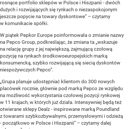
rosnące portfolio sklepów w Polsce i Hiszpanii - dwóch
dużych i rozwijających się rynkach o niezaspokojonym
jeszcze popycie na towary dyskontowe” – czytamy
w komunikacie spółki.
W piątek Pepkor Europe poinformowała o zmianie nazwy
na Pepco Group, podkreślając, że zmiana ta
„wskazuje
na relację grupy z jej największą, zajmującą czołową
pozycję na rynkach środkowoeuropejskich marką
konsumencką, szybko rozwijającą się siecią dyskontów
niespożywczych Pepco”
.
„Grupa planuje udostępniać klientom do 300 nowych
placówek rocznie, głównie pod marką Pepco ze względu
na możliwość wykorzystania czołowej pozycji rynkowej
w 11 krajach, w których już działa. Intensywniej będą też
otwierane sklepy Dealz - inspirowane marką Poundland
z towarami szybkozbywalnymi, przemysłowymi i odzieżą
- początkowo w Polsce i Hiszpanii” – czytamy dalej