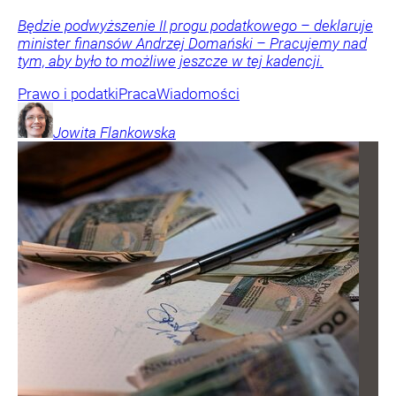
Będzie podwyższenie II progu podatkowego – deklaruje
minister finansów Andrzej Domański – Pracujemy nad
tym, aby było to możliwe jeszcze w tej kadencji.
Prawo i podatki
Praca
Wiadomości
Jowita
Flankowska