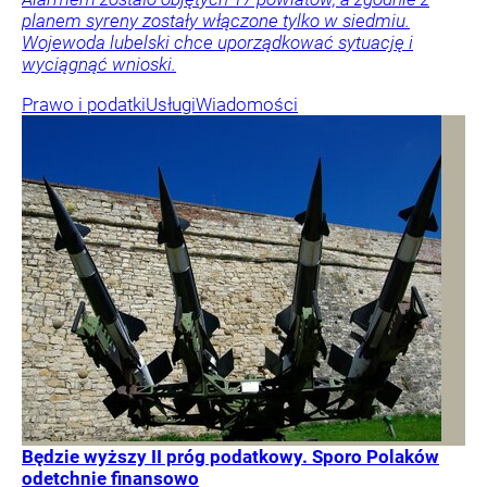
planem syreny zostały włączone tylko w siedmiu.
Wojewoda lubelski chce uporządkować sytuację i
wyciągnąć wnioski.
Prawo i podatki
Usługi
Wiadomości
Będzie wyższy II próg podatkowy. Sporo Polaków
odetchnie finansowo