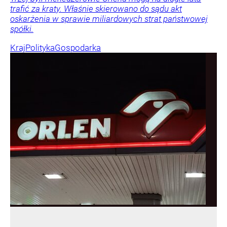
trafić za kraty. Właśnie skierowano do sądu akt
oskarżenia w sprawie miliardowych strat państwowej
spółki.
Kraj
Polityka
Gospodarka