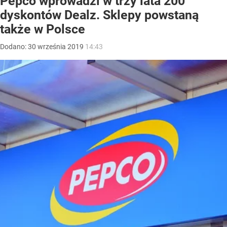
Pepco wprowadzi w trzy lata 200
dyskontów Dealz. Sklepy powstaną
także w Polsce
Dodano:
30
września
2019
14:43