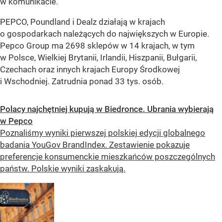
w komunikacie.
PEPCO, Poundland i Dealz działają w krajach
o gospodarkach należących do największych w Europie.
Pepco Group ma 2698 sklepów w 14 krajach, w tym
w Polsce, Wielkiej Brytanii, Irlandii, Hiszpanii, Bułgarii,
Czechach oraz innych krajach Europy Środkowej
i Wschodniej. Zatrudnia ponad 33 tys. osób.
Polacy najchętniej kupują w Biedronce. Ubrania wybierają
w Pepco
Poznaliśmy wyniki pierwszej polskiej edycji globalnego
badania YouGov BrandIndex. Zestawienie pokazuje
preferencje konsumenckie mieszkańców poszczególnych
państw. Polskie wyniki zaskakują.