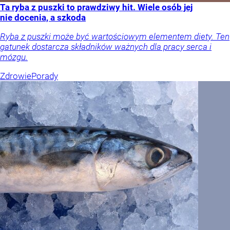
Ta ryba z puszki to prawdziwy hit. Wiele osób jej
nie docenia, a szkoda
Ryba z puszki może być wartościowym elementem diety. Ten
gatunek dostarcza składników ważnych dla pracy serca i
mózgu.
Zdrowie
Porady