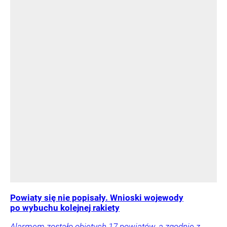
Powiaty się nie popisały. Wnioski wojewody
po wybuchu kolejnej rakiety
Alarmem zostało objętych 17 powiatów, a zgodnie z