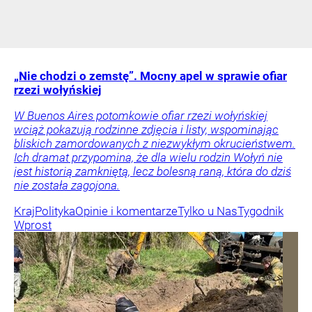
„Nie chodzi o zemstę”. Mocny apel w sprawie ofiar
rzezi wołyńskiej
W Buenos Aires potomkowie ofiar rzezi wołyńskiej
wciąż pokazują rodzinne zdjęcia i listy, wspominając
bliskich zamordowanych z niezwykłym okrucieństwem.
Ich dramat przypomina, że dla wielu rodzin Wołyń nie
jest historią zamkniętą, lecz bolesną raną, która do dziś
nie została zagojona.
Kraj
Polityka
Opinie i komentarze
Tylko u Nas
Tygodnik
Wprost