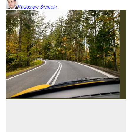
Radosław
Święcki