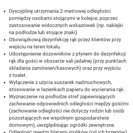
Dyscyplinę utrzymania 2-metrowej odległości
pomiędzy osobami stojącymi w kolejce, poprzez
zastosowanie widocznych wskazówek (np. naklejki
na podłodze lub stojące znaki).
Obowiązkową dezynfekcję rąk przez klientów przy
wejściu na teren lokalu.
Udostępnienie dozowników z płynem do dezynfekcji
rąk dla gości w obszarze sali jadalnej (przy punktach
składania zamówień/kasowych) oraz przy wyjściu
z toalet.
Wyłączenie z użycia suszarek nadmuchowych,
stosowanie w łazienkach papieru do wycierania rąk.
Wyznaczenie na podłodze stref zapewniających
zachowanie odpowiednich odległości między gośćmi
(zachowanie odległości nie dotyczy rodzin lub osób
pozostających we wspólnym gospodarstwie
domowym), uwzględniając ogródki zewnętrzne.
Odległość między blatami stolików (od ich brzegów)