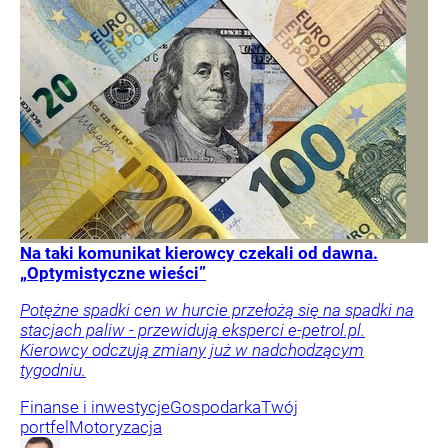
Na taki komunikat kierowcy czekali od dawna.
„Optymistyczne wieści”
Potężne spadki cen w hurcie przełożą się na spadki na
stacjach paliw - przewidują eksperci e-petrol.pl.
Kierowcy odczują zmiany już w nadchodzącym
tygodniu.
Finanse i inwestycje
Gospodarka
Twój
portfel
Motoryzacja