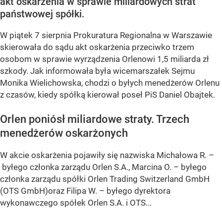
akt oskarżenia w sprawie miliardowych strat
państwowej spółki.
W piątek 7 sierpnia Prokuratura Regionalna w Warszawie
skierowała do sądu akt oskarżenia przeciwko trzem
osobom w sprawie wyrządzenia Orlenowi 1,5 miliarda zł
szkody. Jak informowała była wicemarszałek Sejmu
Monika Wielichowska, chodzi o byłych menedżerów Orlenu
z czasów, kiedy spółką kierował poseł PiS Daniel Obajtek.
Orlen poniósł miliardowe straty. Trzech
menedżerów oskarżonych
W akcie oskarżenia pojawiły się nazwiska Michałowa R. –
byłego członka zarządu Orlen S.A., Marcina O. – byłego
członka zarządu spółki Orlen Trading Switzerland GmbH
(OTS GmbH)oraz Filipa W. – byłego dyrektora
wykonawczego spółek Orlen S.A. i OTS...