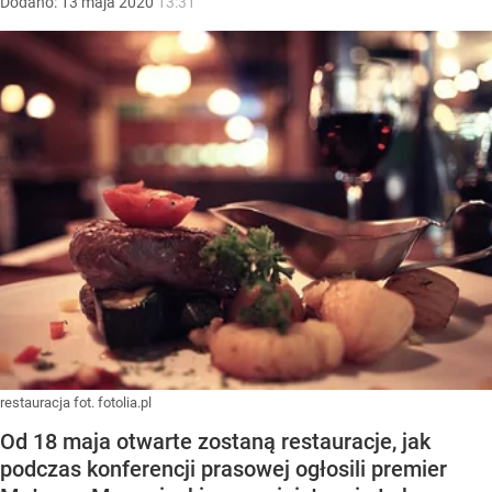
Dodano:
13
maja
2020
13:31
restauracja fot. fotolia.pl
Od 18 maja otwarte zostaną restauracje, jak
podczas konferencji prasowej ogłosili premier