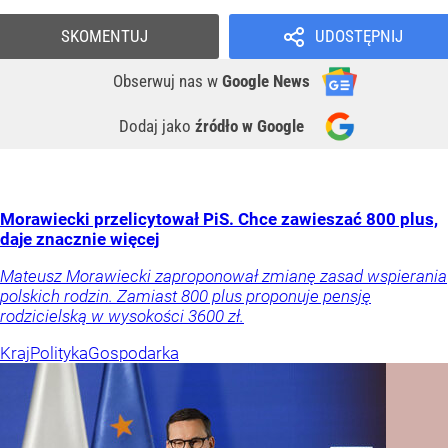
SKOMENTUJ
UDOSTĘPNIJ
Obserwuj nas
w
Google News
Dodaj jako
źródło w Google
Morawiecki przelicytował PiS. Chce zawieszać 800 plus,
daje znacznie więcej
Mateusz Morawiecki zaproponował zmianę zasad wspierania
polskich rodzin. Zamiast 800 plus proponuje pensję
rodzicielską w wysokości 3600 zł.
Kraj
Polityka
Gospodarka