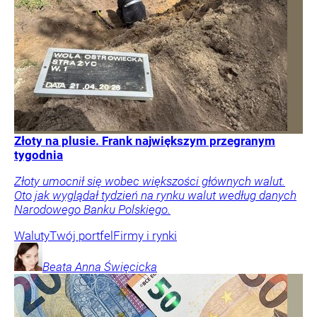
Złoty na plusie. Frank największym przegranym
tygodnia
Złoty umocnił się wobec większości głównych walut.
Oto jak wyglądał tydzień na rynku walut według danych
Narodowego Banku Polskiego.
Waluty
Twój portfel
Firmy i rynki
Beata Anna
Święcicka