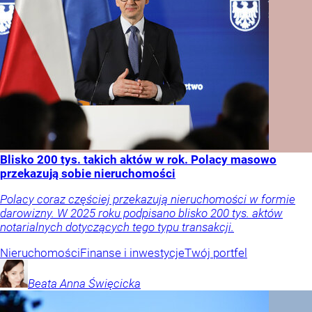
Blisko 200 tys. takich aktów w rok. Polacy masowo
przekazują sobie nieruchomości
Polacy coraz częściej przekazują nieruchomości w formie
darowizny. W 2025 roku podpisano blisko 200 tys. aktów
notarialnych dotyczących tego typu transakcji.
Nieruchomości
Finanse i inwestycje
Twój portfel
Beata Anna
Święcicka