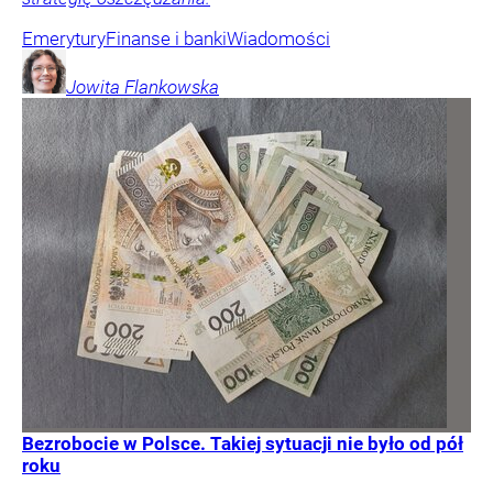
Emerytury
Finanse i banki
Wiadomości
Jowita
Flankowska
Bezrobocie w Polsce. Takiej sytuacji nie było od pół
roku