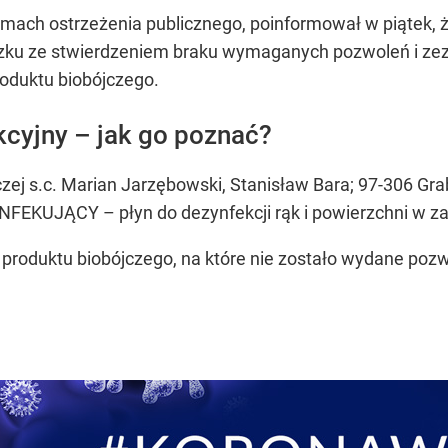
ramach ostrzeżenia publicznego, poinformował w piątek,
ązku ze stwierdzeniem braku wymaganych pozwoleń i ze
roduktu biobójczego.
cyjny – jak go poznać?
ej s.c. Marian Jarzębowski, Stanisław Bara; 97-306 Gra
FEKUJĄCY – płyn do dezynfekcji rąk i powierzchni w za
produktu biobójczego, na które nie zostało wydane poz