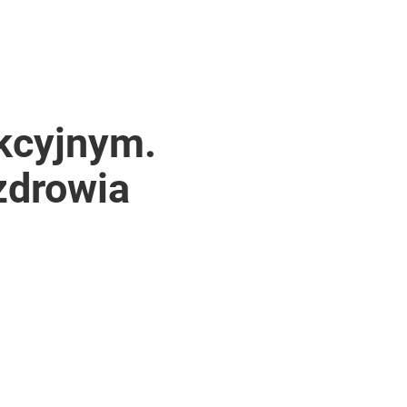
kcyjnym.
zdrowia