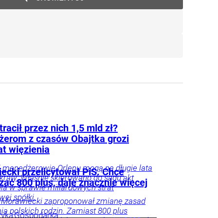
tracił przez nich 1,5 mld zł?
erom z czasów Obajtka grozi
at więzienia
li menedżerowie Orlenu mogą na długie lata
ecki przelicytował PiS. Chce
a kraty. Właśnie skierowano do sądu akt
zać 800 plus, daje znacznie więcej
ia w sprawie miliardowych strat
ej spółki.
 Morawiecki zaproponował zmianę zasad
ia polskich rodzin. Zamiast 800 plus
tyka
Gospodarka