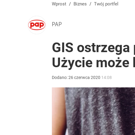
Kontrole studni przyspieszają. Za pobór wody nawet
Wprost
/
Biznes
/
Twój portfel
dodaj
PAP
Tajemnica paragonów grozy. Tak restauratorzy m
GIS ostrzega
Użycie może b
dodaj
Tego sondażu premier nie może zlekceważyć. Pol
Dodano:
26
czerwca
2020
14:08
8