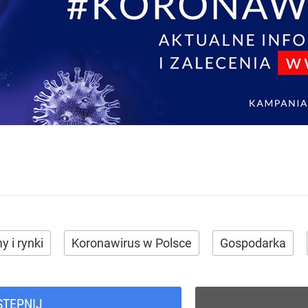
y i rynki
Koronawirus w Polsce
Gospodarka
STĘPNIJ