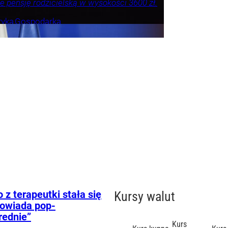
e pensję rodzicielską w wysokości 3600 zł.
tyka
Gospodarka
z terapeutki stała się
Kursy walut
powiada pop-
rednie”
Kurs