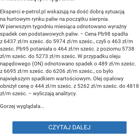
Eksperci e-petrol.pl wskazują na dość dobrą sytuacją
na hurtowym rynku paliw na początku sierpnia.
W pierwszym tygodniu miesiąca odnotowano wyraźny
spadek cen podstawowych paliw. –
Cena Pb98 spadła
z 6437 zł/m sześc. do 5974 zł/m sześc., czyli o 463 zł/m
sześc. Pb95 potaniała o 464 zł/m sześc. z poziomu 5738
zł/m sześc. do 5273 zł/m sześc. W przypadku oleju
napędowego (ON) odnotowano spadek o 489 zł/m sześc.
z 6695 zł/m sześc. do 6206 zł/m sześc., co było
największym spadkiem wartościowym. Olej opałowy
obniżył cenę o 444 zł/m sześc. z 5262 zł/m sześc. do 4818
zł/m sześc.
– wyliczają analitycy.
Gorzej wyglądała...
CZYTAJ DALEJ