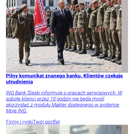
Pilny komunikat znanego banku. Klientów czekają
utrudnienia
ING Bank Śląski informuje o pracach serwisowych. W
sobotę klienci przez 10 godzin nie będą mogli
skorzystać z modułu Makler dostępnego w systemie
Moje ING.
Firmy i rynki
Twój portfel