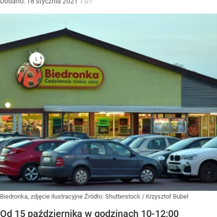
Dodano:
18
stycznia
2021
7:07
Biedronka, zdjęcie ilustracyjne
Źródło:
Shutterstock
/
Krzysztof Bubel
Od 15 października w godzinach 10-12:00