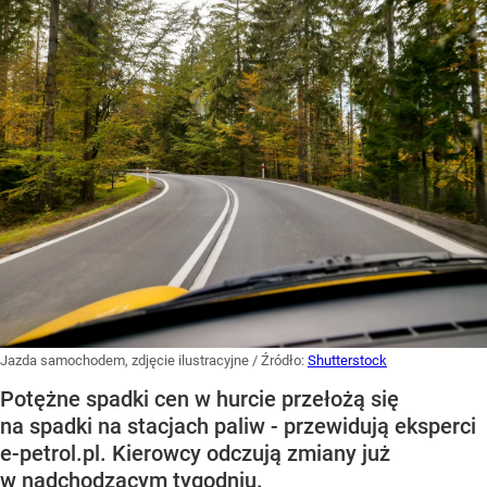
Jazda samochodem, zdjęcie ilustracyjne
/ Źródło:
Shutterstock
Potężne spadki cen w hurcie przełożą się
na spadki na stacjach paliw - przewidują eksperci
e-petrol.pl. Kierowcy odczują zmiany już
w nadchodzącym tygodniu.