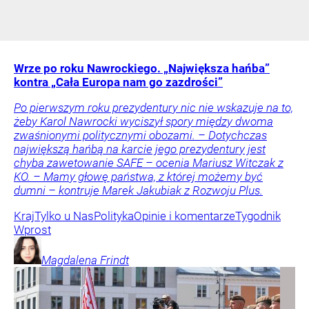
Wrze po roku Nawrockiego. „Największa hańba”
kontra „Cała Europa nam go zazdrości”
Po pierwszym roku prezydentury nic nie wskazuje na to,
żeby Karol Nawrocki wyciszył spory między dwoma
zwaśnionymi politycznymi obozami. – Dotychczas
największą hańbą na karcie jego prezydentury jest
chyba zawetowanie SAFE – ocenia Mariusz Witczak z
KO. – Mamy głowę państwa, z której możemy być
dumni – kontruje Marek Jakubiak z Rozwoju Plus.
Kraj
Tylko u Nas
Polityka
Opinie i komentarze
Tygodnik
Wprost
Magdalena
Frindt