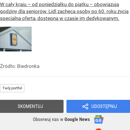
W cały kraju – od poniedziałku do piątku – obowiązują
godziny dla seniorów. Lidl zachęca osoby po 60. roku życia
specjalną ofertą, dostępną w czasie im dedykowanym.
Źródło:
Biedronka
Twój portfel
SKOMENTUJ
UDOSTĘPNIJ
Obserwuj nas
w
Google News