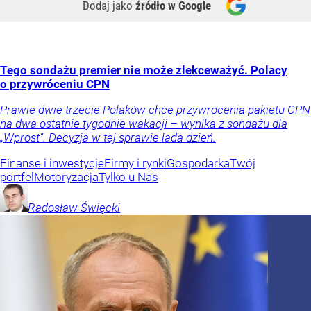
Dodaj jako
źródło w Google
Tego sondażu premier nie może zlekceważyć. Polacy
o przywróceniu CPN
Prawie dwie trzecie Polaków chce przywrócenia pakietu CPN
na dwa ostatnie tygodnie wakacji – wynika z sondażu dla
„Wprost”. Decyzja w tej sprawie lada dzień.
Finanse i inwestycje
Firmy i rynki
Gospodarka
Twój
portfel
Motoryzacja
Tylko u Nas
Radosław
Święcki