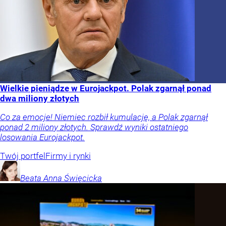
Wielkie pieniądze w Eurojackpot. Polak zgarnął ponad
dwa miliony złotych
Co za emocje! Niemiec rozbił kumulację, a Polak zgarnął
ponad 2 miliony złotych. Sprawdź wyniki ostatniego
losowania Eurojackpot.
Twój portfel
Firmy i rynki
Beata Anna
Święcicka