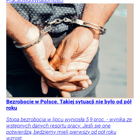
Praca
Usługi
Wiadomości
Bezrobocie w Polsce. Takiej sytuacji nie było od pół
roku
Stopa bezrobocia w lipcu wyniosła 5,9 proc. - wynika ze
wstępnych danych resortu pracy. Jeśli się one
potwierdzą, będziemy mieli pierwszy od pół roku
wzrost.