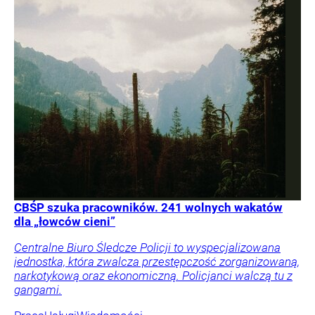
CBŚP szuka pracowników. 241 wolnych wakatów
dla „łowców cieni”
Centralne Biuro Śledcze Policji to wyspecjalizowana
jednostka, która zwalcza przestępczość zorganizowaną,
narkotykową oraz ekonomiczną. Policjanci walczą tu z
gangami.