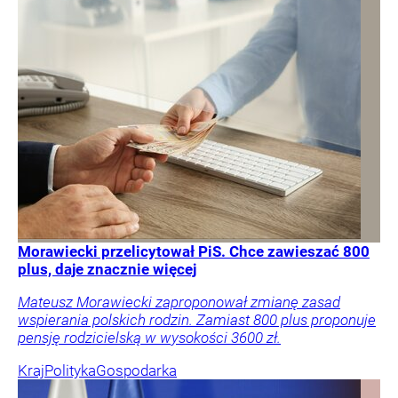
Morawiecki przelicytował PiS. Chce zawieszać 800
plus, daje znacznie więcej
Mateusz Morawiecki zaproponował zmianę zasad
wspierania polskich rodzin. Zamiast 800 plus proponuje
pensję rodzicielską w wysokości 3600 zł.
Kraj
Polityka
Gospodarka