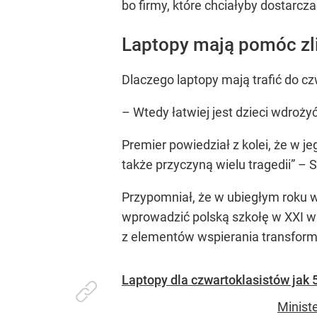
bo firmy, które chciałyby dostarcz
Laptopy mają pomóc zl
Dlaczego laptopy mają trafić do czw
– Wtedy łatwiej jest dzieci wdroż
Premier powiedział z kolei, że w j
także przyczyną wielu tragedii” –
Przypomniał, że w ubiegłym roku 
wprowadzić polską szkołę w XXI wi
z elementów wspierania transformac
Laptopy dla czwartoklasistów jak 
Minist