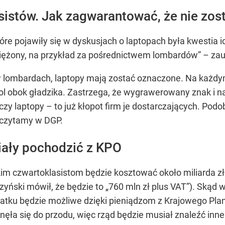
sistów. Jak zagwarantować, że nie zos
óre pojawiły się w dyskusjach o laptopach była kwestia ic
niężony, na przykład za pośrednictwem lombardów” – za
 w lombardach, laptopy mają zostać oznaczone. Na każdy
ol obok gładzika. Zastrzega, że wygrawerowany znak i na
zy laptopy – to już kłopot firm je dostarczających. Podob
 czytamy w DGP.
iały pochodzić z KPO
m czwartoklasistom będzie kosztować około miliarda zł
ński mówił, że będzie to „760 mln zł plus VAT”). Skąd w
atku będzie możliwe dzięki pieniądzom z Krajowego Pl
nęła się do przodu, więc rząd będzie musiał znaleźć inn