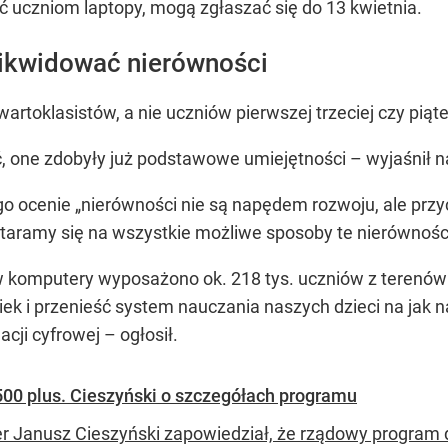
ać uczniom laptopy, mogą zgłaszać się do 13 kwietnia.
ikwidować nierówności
artoklasistów, a nie uczniów pierwszej trzeciej czy piąte
yć, one zdobyły już podstawowe umiejętności – wyjaśnił 
ego ocenie „nierówności nie są napędem rozwoju, ale prz
 Staramy się na wszystkie możliwe sposoby te nierówno
w komputery wyposażono ok. 218 tys. uczniów z terenó
ek i przenieść system nauczania naszych dzieci na jak na
ji cyfrowej – ogłosił.
500 plus. Cieszyński o szczegółach programu
er Janusz Cieszyński zapowiedział, że rządowy program