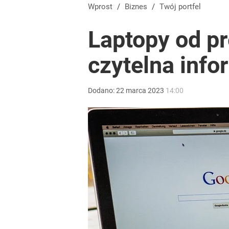
Wprost
/
Biznes
/
Twój portfel
Laptopy od p
czytelna inf
Dodano:
22
marca
2023
14:00