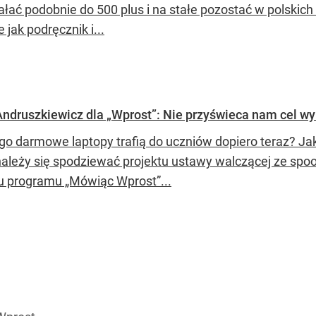
łać podobnie do 500 plus i na stałe pozostać w polskich 
 jak podręcznik i...
Andruszkiewicz dla „Wprost”: Nie przyświeca nam cel w
go darmowe laptopy trafią do uczniów dopiero teraz? Ja
należy się spodziewać projektu ustawy walczącej ze spo
u programu „Mówiąc Wprost”...