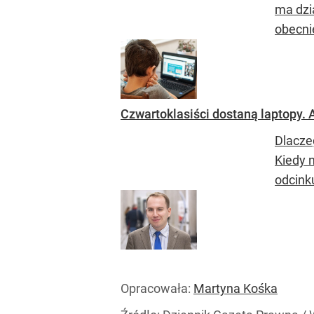
ma dzia
obecnie
Czwartoklasiści dostaną laptopy. 
Dlacze
Kiedy 
odcink
Opracowała:
Martyna Kośka