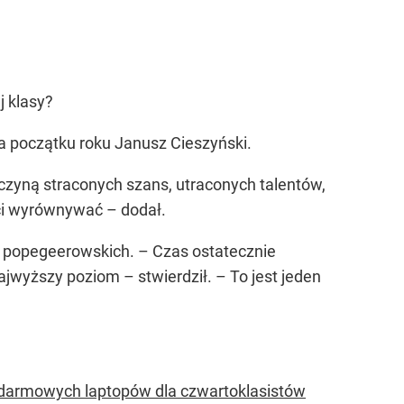
j klasy?
na początku roku Janusz Cieszyński.
yczyną straconych szans, utraconych talentów,
ści wyrównywać – dodał.
w popegeerowskich.
– Czas ostatecznie
jwyższy poziom – stwierdził. – To jest jeden
 darmowych laptopów dla czwartoklasistów