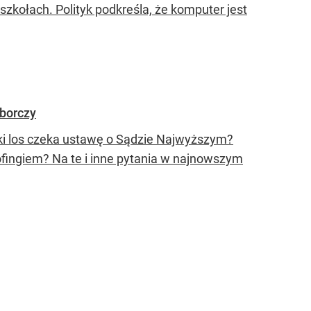
szkołach. Polityk podkreśla, że komputer jest
yborczy
ki los czeka ustawę o Sądzie Najwyższym?
ofingiem? Na te i inne pytania w najnowszym