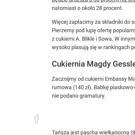
natomiast o około 28 procent.
Więcej zapłacimy za składniki do 
Pierzemy pod lupę ofertę popularn
z cukierni A. Blikle i Sowa. W inny
wysoko plasują się w rankingach p
Cukiernia Magdy Gessl
Zacznijmy od cukierni Embassy Ma
rumowa (140 zł). Babkę piaskowo-c
nie podano gramatury.
Tańsza jest pascha wielkanocna (80