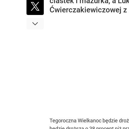
ciastek i mazurka, a L
Ćwierczakiewiczowej z 
Tegoroczna Wielkanoc będzie drożs
będzie droższa o 38 procent niż p