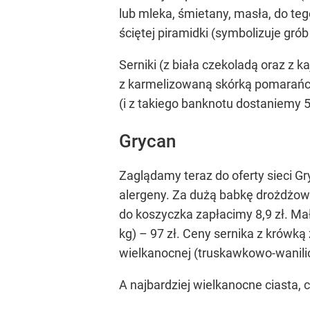
lub mleka, śmietany, masła, do teg
ściętej piramidki (symbolizuje gr
Serniki (z biała czekoladą oraz z
z karmelizowaną skórką pomarańczy
(i z takiego banknotu dostaniemy 5
Grycan
Zaglądamy teraz do oferty sieci G
alergeny. Za dużą babkę drożdżową
do koszyczka zapłacimy 8,9 zł. Mały 
kg) – 97 zł. Ceny sernika z krówką 
wielkanocnej (truskawkowo-wanilio
A najbardziej wielkanocne ciasta, c