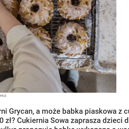
wicz
rni Grycan, a może babka piaskowa z c
350 zł? Cukiernia Sowa zaprasza dziec