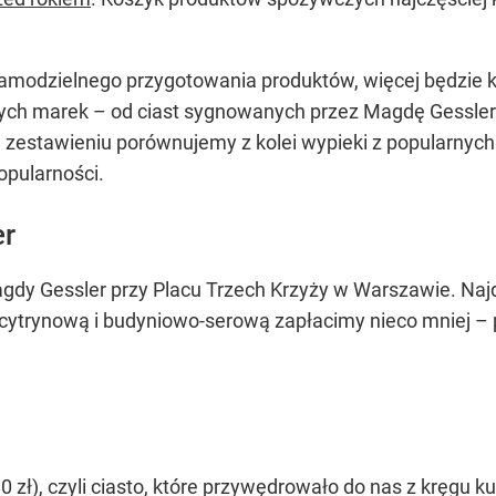
samodzielnego przygotowania produktów, więcej będzie k
ych marek – od ciast sygnowanych przez Magdę Gessler p
m zestawieniu porównujemy z kolei wypieki z popularnych c
opularności.
er
gdy Gessler przy Placu Trzech Krzyży w Warszawie. Naj
ytrynową i budyniowo-serową zapłacimy nieco mniej – po 
 zł), czyli ciasto, które przywędrowało do nas z kręgu k