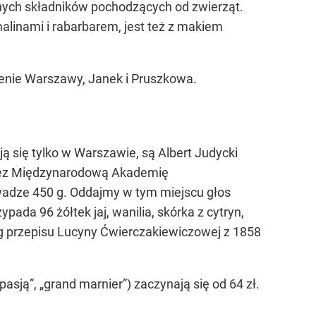
nnych składników pochodzących od zwierząt.
malinami i rabarbarem, jest też z makiem
renie Warszawy, Janek i Pruszkowa.
ją się tylko w Warszawie, są Albert Judycki
przez Międzynarodową Akademię
wadze 450 g. Oddajmy w tym miejscu głos
pada 96 żółtek jaj, wanilia, skórka z cytryn,
ług przepisu Lucyny Ćwierczakiewiczowej z 1858
asją”, „grand marnier”) zaczynają się od 64 zł.