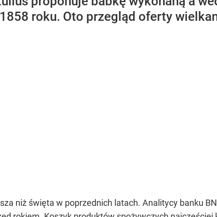
ukullus proponuje babkę wykonaną a we
1858 roku. Oto przegląd oferty wielkan
za niż święta w poprzednich latach. Analitycy banku BN
rzed rokiem
. Koszyk produktów spożywczych najczęściej