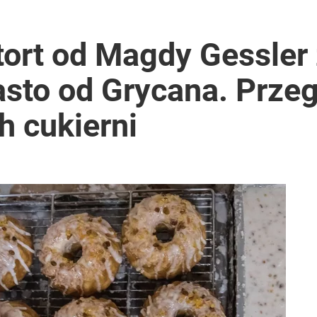
ort od Magdy Gessler 
asto od Grycana. Prze
h cukierni