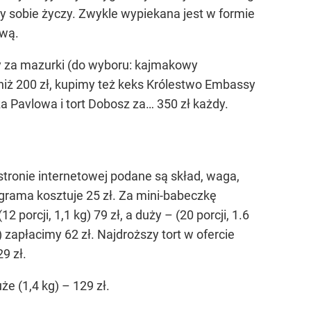
dy sobie życzy. Zwykle wypiekana jest w formie
ową.
imy za mazurki (do wyboru: kajmakowy
niż 200 zł, kupimy też keks Królestwo Embassy
za Pavlowa i tort Dobosz za… 350 zł każdy.
tronie internetowej podane są skład, waga,
grama kosztuje 25 zł. Za mini-babeczkę
2 porcji, 1,1 kg) 79 zł, a duży – (20 porcji, 1.6
) zapłacimy 62 zł. Najdroższy tort w ofercie
9 zł.
że (1,4 kg) – 129 zł.