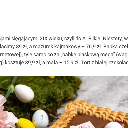
jami sięgającymi XIX wieku, czyli do A. Blikle. Niestety,
łacimy 89 zł, a mazurek kajmakowy – 76,9 zł. Babka cze
ternetowej), tyle samo co za „babkę piaskową mega” (wag
g) kosztuje 39,9 zł, a mała – 15,9 zł. Tort z białej czek