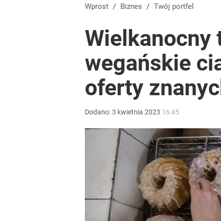
Wprost
/
Biznes
/
Twój portfel
Wielkanocny t
wegańskie ci
oferty znanyc
Dodano:
3
kwietnia
2023
16:45