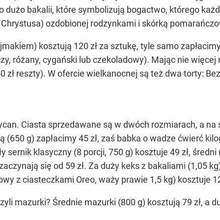
o dużo bakalii, które symbolizują bogactwo, którego każ
ób Chrystusa) ozdobionej rodzynkami i skórką pomarańcz
 kajmakiem) kosztują 120 zł za sztukę, tyle samo zapłac
, różany, cygański lub czekoladowy). Mając nie więcej 
0 zł reszty). W ofercie wielkanocnej są też dwa torty: Be
rycan. Ciasta sprzedawane są w dwóch rozmiarach, a na s
 (650 g) zapłacimy 45 zł, zaś babka o wadze ćwierć kilo
sernik klasyczny (8 porcji, 750 g) kosztuje 49 zł, średni (1
zaczynają się od 59 zł. Za duży keks z bakaliami (1,05 kg
wy z ciasteczkami Oreo, waży prawie 1,5 kg) kosztuje 12
zyli mazurki? Średnie mazurki (800 g) kosztują 79 zł, a du