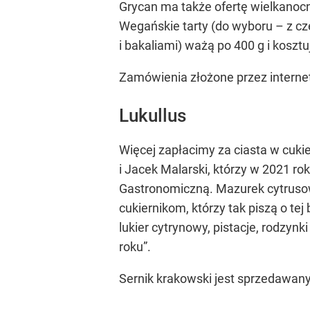
Grycan ma także ofertę wielkanocn
Wegańskie tarty (do wyboru – z cze
i bakaliami) ważą po 400 g i kosztuj
Zamówienia złożone przez internet
Lukullus
Więcej zapłacimy za ciasta w cukier
i Jacek Malarski, którzy w 2021 r
Gastronomiczną. Mazurek cytrusow
cukiernikom, którzy tak piszą o tej
lukier cytrynowy, pistacje, rodzy
roku”.
Sernik krakowski jest sprzedawany 