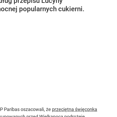
dług przepisu Lucyny
ocnej popularnych cukierni.
P Paribas oszacowali, że
przeciętna święconka
 kupowanych przed Wielkanocą podrożeje