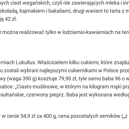
ych ciast wegańskich, czyli nie zawierających mleka i i
koladą, kajmakiem i bakaliami, drugi wariant to tarta z 
ą 42 zł.
 można realizować tylko w lodziarnio-kawiarniach na te
niach Lukullus. Właścicielem kilku cukierni, które znajdu
oku zostali wybrani najlepszymi cukiernikami w Polsce 
y (waga 390 g) kosztuje 79,90 zł, tyle samo baba 96 o 
 babce: „Ciasto muślinowe, w którym na kilogram mąki przy
nki sułtańskie, czerwony pieprz. Baba jest wykonana wed
w cenie 54,9 zł za 400 g, cena pozostałych serników („z p