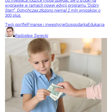
Od miesiąca rodzice mogą ubiegać się o środki na
wyprawkę w ramach nowej edycji programu “Dobry
Start”. Dotychczas złożono niemal 2 mln wniosków o
300 plus.
Twój portfel
Finanse i inwestycje
Gospodarka
Edukacja
Radosław
Święcki