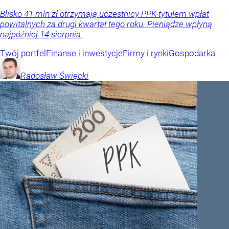
Blisko 41 mln zł otrzymają uczestnicy PPK tytułem wpłat
powitalnych za drugi kwartał tego roku. Pieniądze wpłyną
najpóźniej 14 sierpnia.
Twój portfel
Finanse i inwestycje
Firmy i rynki
Gospodarka
Radosław
Święcki