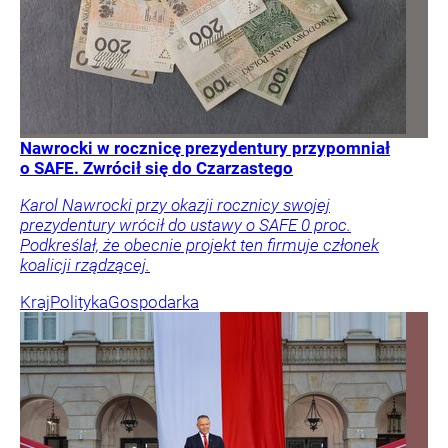
Nawrocki w rocznicę prezydentury przypomniał
o SAFE. Zwrócił się do Czarzastego
Karol Nawrocki przy okazji rocznicy swojej
prezydentury wrócił do ustawy o SAFE 0 proc.
Podkreślał, że obecnie projekt ten firmuje członek
koalicji rządzącej.
Kraj
Polityka
Gospodarka