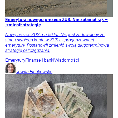
Emerytura nowego prezesa ZUS. Nie załamał rąk –
zmienił strategię
Nowy prezes ZUS ma 50 lat. Nie jest zadowolony ze
stanu swojego konta w ZUS i z prognozowanej
emerytury. Postanowił zmienić swoją długoterminową
strategię oszczędzania.
Emerytury
Finanse i banki
Wiadomości
Jowita
Flankowska