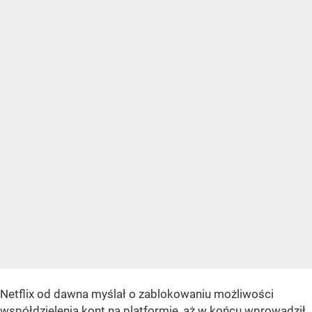
Netflix od dawna myślał o zablokowaniu możliwości
współdzielenia kont na platformie, aż w końcu
wprowadził