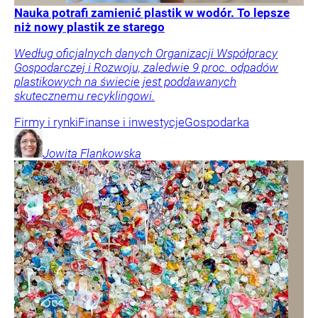
Nauka potrafi zamienić plastik w wodór. To lepsze
niż nowy plastik ze starego
Według oficjalnych danych Organizacji Współpracy
Gospodarczej i Rozwoju, zaledwie 9 proc. odpadów
plastikowych na świecie jest poddawanych
skutecznemu recyklingowi.
Firmy i rynki
Finanse i inwestycje
Gospodarka
Jowita
Flankowska