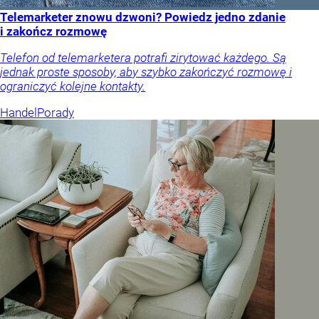
Telemarketer znowu dzwoni? Powiedz jedno zdanie
i zakończ rozmowę
Telefon od telemarketera potrafi zirytować każdego. Są
jednak proste sposoby, aby szybko zakończyć rozmowę i
ograniczyć kolejne kontakty.
Handel
Porady