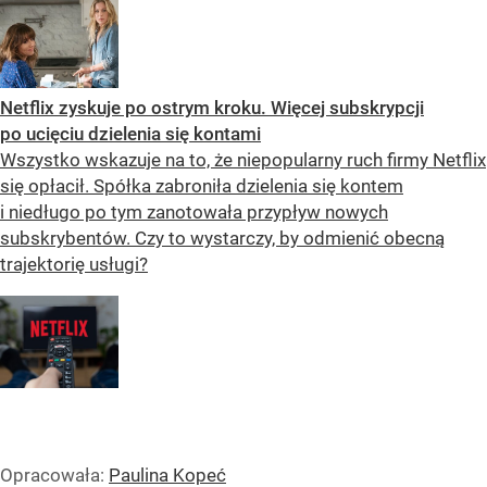
Netflix zyskuje po ostrym kroku. Więcej subskrypcji
po ucięciu dzielenia się kontami
Wszystko wskazuje na to, że niepopularny ruch firmy Netflix
się opłacił. Spółka zabroniła dzielenia się kontem
i niedługo po tym zanotowała przypływ nowych
subskrybentów. Czy to wystarczy, by odmienić obecną
trajektorię usługi?
Opracowała:
Paulina Kopeć