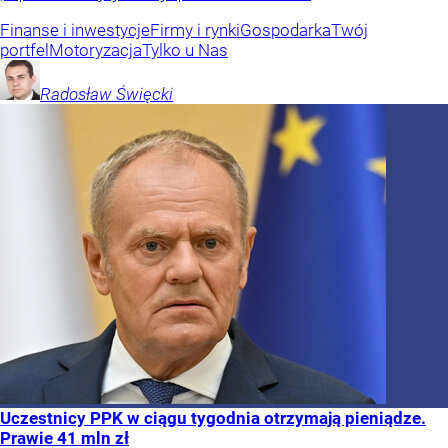
Finanse i inwestycje
Firmy i rynki
Gospodarka
Twój
portfel
Motoryzacja
Tylko u Nas
Radosław
Święcki
Uczestnicy PPK w ciągu tygodnia otrzymają pieniądze.
Prawie 41 mln zł