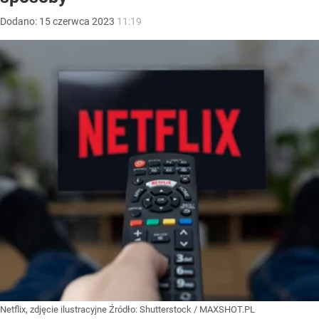
Dodano:
15
czerwca
2023
11:19
Netflix, zdjęcie ilustracyjne
Źródło:
Shutterstock
/
MAXSHOT.PL