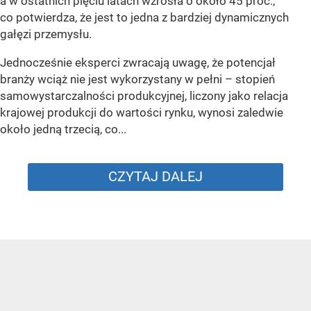
a w ostatnich pięciu latach wzrosła o około 45 proc.,
co potwierdza, że jest to jedna z bardziej dynamicznych
gałęzi przemysłu.
Jednocześnie eksperci zwracają uwagę, że potencjał
branży wciąż nie jest wykorzystany w pełni – stopień
samowystarczalności produkcyjnej, liczony jako relacja
krajowej produkcji do wartości rynku, wynosi zaledwie
około jedną trzecią, co...
CZYTAJ DALEJ