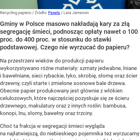
Recycling papieru
/ Źródło:
Pexels
/
Lara Jameson
Gminy w Polsce masowo nakładają kary za złą
segregację śmieci, podnosząc opłaty nawet o 100
proc. do 400 proc. w stosunku do stawki
podstawowej. Czego nie wyrzucać do papieru?
Na przestrzeni wieków do produkcji papieru
wykorzystywano różne materiały: szmaty jedwabne, lniane
i bawełniane, sieci rybackie, łyko, skrobię, słomę oraz ścier
drzewny, czyli starte i zmielone sosnowe bale drzewa.
Obecnie papier produkowany jest głównie z włókien
celulozowych, które najczęściej pozyskuje się ze ścieru
drzewnego, makulatury oraz z innych roślin: bambusa,
konopi, lnu, słomy, bawełny oraz trzciny.
Choć ta frakcja w segregacji śmieci wygląda
na najłatwiejszą, do niebieskiego pojemnika też wyrzucamy