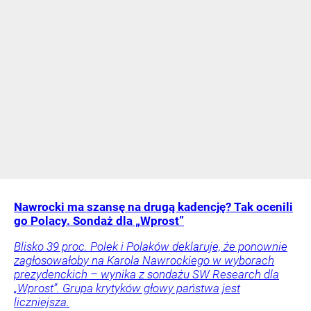
Nawrocki ma szansę na drugą kadencję? Tak ocenili
go Polacy. Sondaż dla „Wprost”
Blisko 39 proc. Polek i Polaków deklaruje, że ponownie
zagłosowałoby na Karola Nawrockiego w wyborach
prezydenckich – wynika z sondażu SW Research dla
„Wprost”. Grupa krytyków głowy państwa jest
liczniejsza.