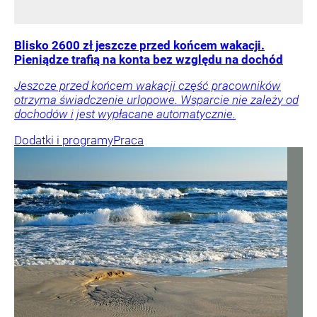
Blisko 2600 zł jeszcze przed końcem wakacji.
Pieniądze trafią na konta bez względu na dochód
Jeszcze przed końcem wakacji część pracowników
otrzyma świadczenie urlopowe. Wsparcie nie zależy od
dochodów i jest wypłacane automatycznie.
Dodatki i programy
Praca