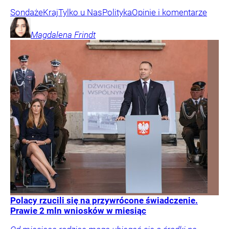
Sondaże
Kraj
Tylko u Nas
Polityka
Opinie i komentarze
Magdalena
Frindt
Polacy rzucili się na przywrócone świadczenie.
Prawie 2 mln wniosków w miesiąc