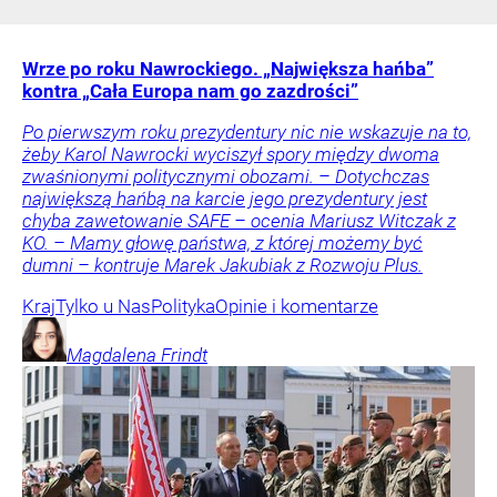
Wrze po roku Nawrockiego. „Największa hańba”
kontra „Cała Europa nam go zazdrości”
Po pierwszym roku prezydentury nic nie wskazuje na to,
żeby Karol Nawrocki wyciszył spory między dwoma
zwaśnionymi politycznymi obozami. – Dotychczas
największą hańbą na karcie jego prezydentury jest
chyba zawetowanie SAFE – ocenia Mariusz Witczak z
KO. – Mamy głowę państwa, z której możemy być
dumni – kontruje Marek Jakubiak z Rozwoju Plus.
Kraj
Tylko u Nas
Polityka
Opinie i komentarze
Magdalena
Frindt