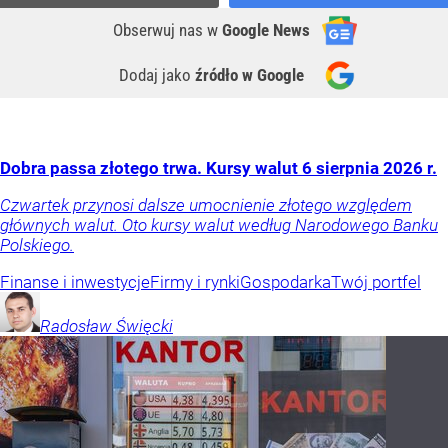
Obserwuj nas
w
Google News
Dodaj jako
źródło w Google
Dobra passa złotego trwa. Kursy walut 6 sierpnia 2026 r.
Czwartek przynosi dalsze umocnienie złotego względem
głównych walut. Oto kursy walut według Narodowego Banku
Polskiego.
Finanse i inwestycje
Firmy i rynki
Gospodarka
Twój portfel
Radosław
Święcki