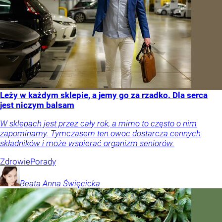
Leży w każdym sklepie, a jemy go za rzadko. Dla serca
jest niczym balsam
W sklepach jest przez cały rok, a mimo to często o nim
zapominamy. Tymczasem ten owoc dostarcza cennych
składników i może wspierać organizm seniorów.
Zdrowie
Porady
Beata Anna
Święcicka