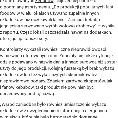
skontrolowanych
kebabów
. Najczęściej chodziło
o podmianę asortymentu.
„Do produkcji popularnych fast
foodów w wielu lokalach używano zupełnie innych
składników, niż oczekiwali klienci. Zamiast kebabu
jagnięcina serwowano wyrób wołowo-drobiowy”
— wynika
z raportu. Część lokali oszczędzała nawet na dodatkach,
oferując np. tańsze sery.
Kontrolerzy wykazali również liczne nieprawidłowości
w nazwach oferowanych dań. Zdarzały się także sytuacje,
gdzie podawano w nazwie dania innego surowca niż został
użyty do jego produkcji. Kolejną fuszerką był brak wykazu
składników lub też wykaz użytych składników był
nieprawidłowo podany. Zdaniem zarówno ekspertów, jak
i fanów
kebabów
, taki produkt nie powinien być
sprzedawany pod tą nazwą.
„Wśród zaniedbań było również umieszczenie wykazu
składników z uwzględnieniem informacji o alergenach
w miejscu, które nie było bezpośrednio dostępne