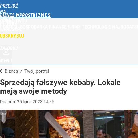
PRZEJDŹ
NA
BIZNES WPROST
STRONĘ
OPINIE
TWÓJ
GŁÓWNĄ
PORTFEL
GOSPODARKA
FINANSE
FIRMY
TECHNOLOGIE
NAJBOGATSI
WPROST.PL
UBSKRYBUJ
ZALOGUJ
MENU
Biznes
/
Twój portfel
Sprzedają fałszywe kebaby. Lokale
mają swoje metody
Dodano:
25
lipca
2023
14:35