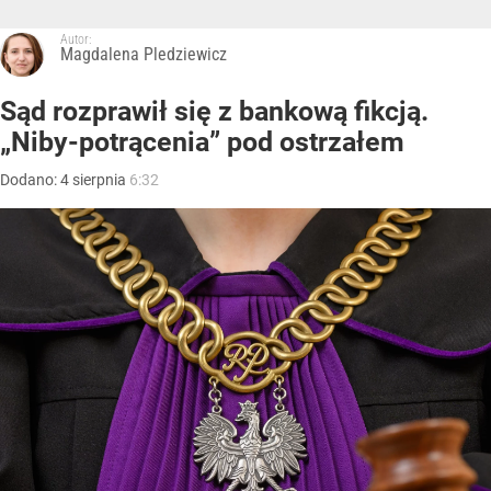
Autor:
Magdalena Pledziewicz
Sąd rozprawił się z bankową fikcją.
„Niby-potrącenia” pod ostrzałem
Dodano:
4
sierpnia
6:32