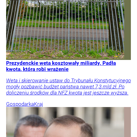
Prezydenckie weta kosztowały miliardy. Padła
kwota, która robi wrażenie
Weta i skierowanie ustaw do Trybunału Konstytucyjnego
mogły pozbawić budżet państwa nawet 7,3 mld zł. Po
doliczeniu środków dla NFZ kwota jest jeszcze wyższa.
Gospodarka
Kraj