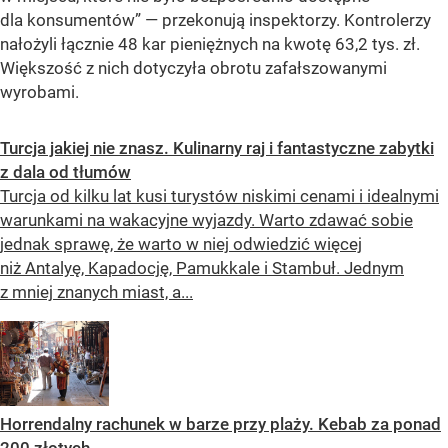
dla konsumentów” — przekonują inspektorzy. Kontrolerzy
nałożyli łącznie 48 kar pieniężnych na kwotę 63,2 tys. zł.
Większość z nich dotyczyła obrotu zafałszowanymi
wyrobami.
Turcja jakiej nie znasz. Kulinarny raj i fantastyczne zabytki
z dala od tłumów
Turcja od kilku lat kusi turystów niskimi cenami i idealnymi
warunkami na wakacyjne wyjazdy. Warto zdawać sobie
jednak sprawę, że warto w niej odwiedzić więcej
niż Antalyę, Kapadocję, Pamukkale i Stambuł. Jednym
z mniej znanych miast, a...
Horrendalny rachunek w barze przy plaży. Kebab za ponad
200 złotych