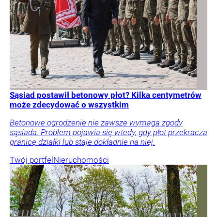
Sąsiad postawił betonowy płot? Kilka centymetrów
może zdecydować o wszystkim
Betonowe ogrodzenie nie zawsze wymaga zgody
sąsiada. Problem pojawia się wtedy, gdy płot przekracza
granicę działki lub staje dokładnie na niej.
Twój portfel
Nieruchomości