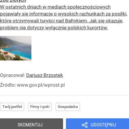
W ostatnich dniach w mediach społecznościowych
pojawiały się informacje o wysokich rachunkach za posiłki,
które otrzymywali turyści nad Bałtykiem. Jak się okazuje,
problem nie dotyczy wyłącznie polskich kurortów.
Opracował:
Dariusz Brzostek
Źródło:
www.gov.pl/wprost.pl
Twój portfel
Firmy i rynki
Gospodarka
SKOMENTUJ
UDOSTĘPNIJ