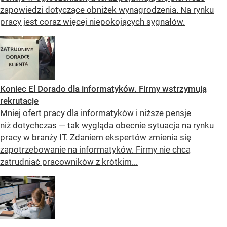
zapowiedzi dotyczące obniżek wynagrodzenia. Na rynku
pracy jest coraz więcej niepokojących sygnałów.
Koniec El Dorado dla informatyków. Firmy wstrzymują
rekrutacje
Mniej ofert pracy dla informatyków i niższe pensje
niż dotychczas — tak wygląda obecnie sytuacja na rynku
pracy w branży IT. Zdaniem ekspertów zmienia się
zapotrzebowanie na informatyków. Firmy nie chcą
zatrudniać pracowników z krótkim...