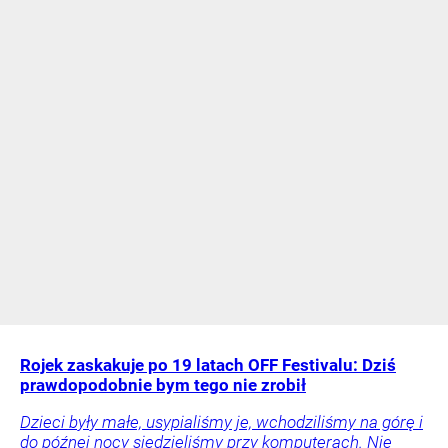
Rojek zaskakuje po 19 latach OFF Festivalu: Dziś
prawdopodobnie bym tego nie zrobił
Dzieci były małe, usypialiśmy je, wchodziliśmy na górę i
do późnej nocy siedzieliśmy przy komputerach. Nie