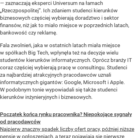
— zaznaczają eksperci Universum na łamach
„Rzeczpospolitej”. Ich zdaniem studenci kierunków
biznesowych częściej wybierają doradztwo i sektor
finansów, niż jak to miało miejsce w poprzednich latach,
bankowość czy reklamę.
Fala zwolnień, jaka w ostatnich latach miała miejsce
w spółkach Big Tech, wpłynęła też na decyzje wielu
studentów kierunków informatycznych. Oprócz branży IT
coraz częściej wybierają pracę w consultingu. Studenci
za najbardziej atrakcyjnych pracodawców uznali
informatycznych gigantów: Google, Microsoft i Apple.
W podobnym tonie wypowiadali się także studenci
kierunków inżynieryjnych i biznesowych.
Początek końca rynku pracownika? Niepokojące sygnały
od pracodawców
Najpierw znaczny spadek liczby ofert pracy, później niższe
pensje w ogłoszeniach, a teraz pojawiają się pierwsze