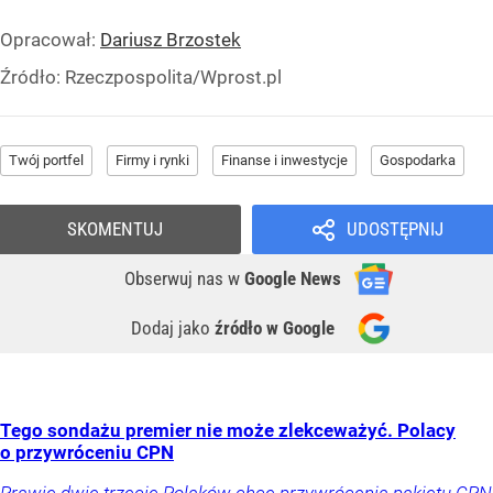
Opracował:
Dariusz Brzostek
Źródło:
Rzeczpospolita/Wprost.pl
Twój portfel
Firmy i rynki
Finanse i inwestycje
Gospodarka
SKOMENTUJ
UDOSTĘPNIJ
Obserwuj nas
w
Google News
Dodaj jako
źródło w Google
Tego sondażu premier nie może zlekceważyć. Polacy
o przywróceniu CPN
Prawie dwie trzecie Polaków chce przywrócenia pakietu CPN