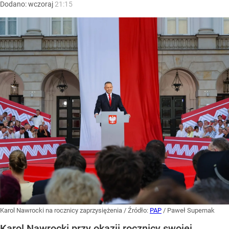
Dodano:
wczoraj
21:15
Karol Nawrocki na rocznicy zaprzysiężenia
/ Źródło:
PAP
/
Paweł Supernak
Karol Nawrocki przy okazji rocznicy swojej