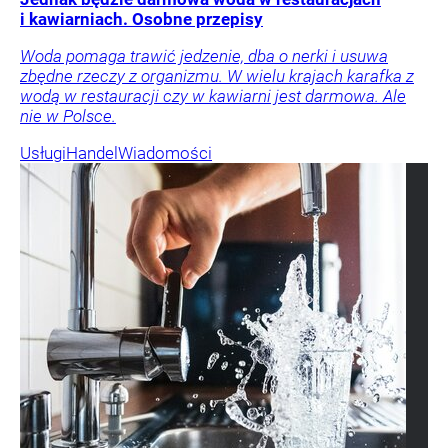
i kawiarniach. Osobne przepisy
Woda pomaga trawić jedzenie, dba o nerki i usuwa
zbędne rzeczy z organizmu. W wielu krajach karafka z
wodą w restauracji czy w kawiarni jest darmowa. Ale
nie w Polsce.
Usługi
Handel
Wiadomości