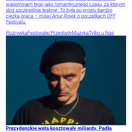
wspominam tego jako romantycznego czasu, za którym
dziś szczególnie tęsknię. To była po prostu bardzo
ciężka praca – mówi Artur Rojek o początkach OFF
Festivalu.
Rozrywka
Festiwale/Przeglądy
Muzyka
Tylko u Nas
Prezydenckie weta kosztowały miliardy. Padła