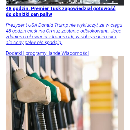
48 godzin. Premier Tusk zapowiedział gotowość
do obniżki cen paliw
Prezydent USA Donald Trump nie wykluczył, że w ciągu
48 godzin cieśnina Ormuz zostanie odblokowana. Jego
zdaniem rokowania z Iranem idą w dobrym kierunku,
ale ceny paliw nie spadają.
Dodatki i programy
Handel
Wiadomości