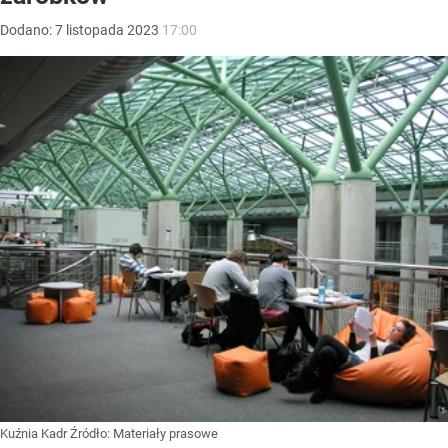
Dodano:
7
listopada
2023
17:00
Kuźnia Kadr
Źródło:
Materiały prasowe