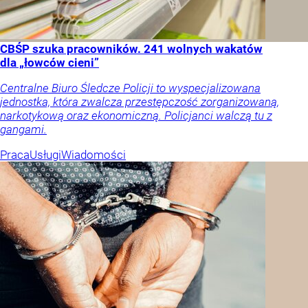
CBŚP szuka pracowników. 241 wolnych wakatów
dla „łowców cieni”
Centralne Biuro Śledcze Policji to wyspecjalizowana
jednostka, która zwalcza przestępczość zorganizowaną,
narkotykową oraz ekonomiczną. Policjanci walczą tu z
gangami.
Praca
Usługi
Wiadomości