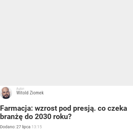
Autor:
Witold Ziomek
Farmacja: wzrost pod presją. co czeka
branżę do 2030 roku?
Dodano:
27
lipca
13:15