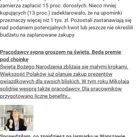
zamierza zapłacić 15 proc. dorosłych. Nieco mniej
kupujących (13 proc.) zadeklarowało, że na upominki
przeznaczy więcej niż 1 tys. zł. Pozostali zastanawiają się
nad podaniem potencjalnych kwot lub jeszcze nie określili
budżetu na zaplanowane zakupy.
Pracodawcy sypną groszem na święta. Będą premie
pod choinkę
Święta Bożego Narodzenia zbliżają się małymi krokami.
Większość Polaków już planuje zakup prezentów
gwiazdkowych dla swoich bliskich. W tym roku Mikołaja
solidnie wesprą także pracodawcy. Dla pracowników
przygotowano liczne benefity...
Sprawdziłam, co znajdziesz na jarmarku w Warszawie.