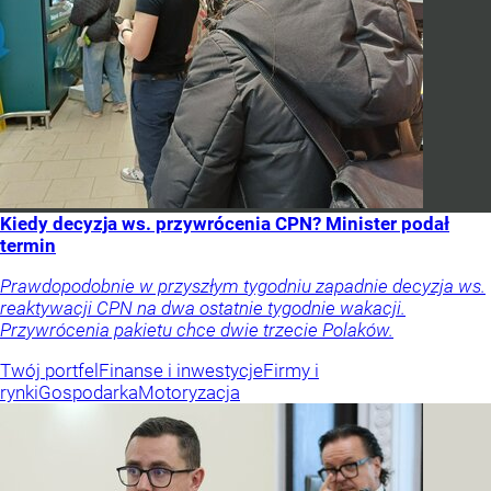
Kiedy decyzja ws. przywrócenia CPN? Minister podał
termin
Prawdopodobnie w przyszłym tygodniu zapadnie decyzja ws.
reaktywacji CPN na dwa ostatnie tygodnie wakacji.
Przywrócenia pakietu chce dwie trzecie Polaków.
Twój portfel
Finanse i inwestycje
Firmy i
rynki
Gospodarka
Motoryzacja