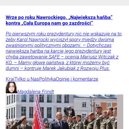
Wrze po roku Nawrockiego. „Największa hańba”
kontra „Cała Europa nam go zazdrości”
Po pierwszym roku prezydentury nic nie wskazuje na to,
żeby Karol Nawrocki wyciszył spory między dwoma
zwaśnionymi politycznymi obozami. – Dotychczas
największą hańbą na karcie jego prezydentury jest
chyba zawetowanie SAFE – ocenia Mariusz Witczak z
KO. – Mamy głowę państwa, z której możemy być
dumni – kontruje Marek Jakubiak z Rozwoju Plus.
Kraj
Tylko u Nas
Polityka
Opinie i komentarze
Magdalena
Frindt