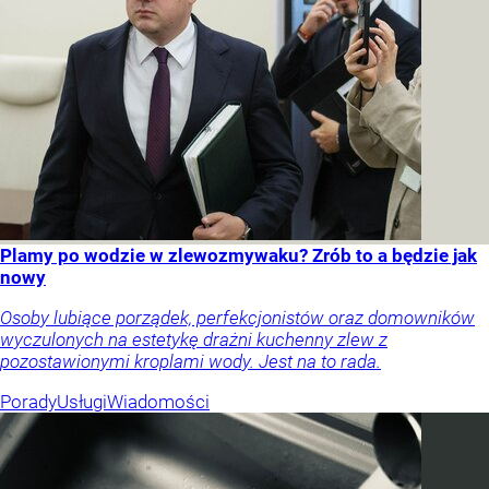
Plamy po wodzie w zlewozmywaku? Zrób to a będzie jak
nowy
Osoby lubiące porządek, perfekcjonistów oraz domowników
wyczulonych na estetykę drażni kuchenny zlew z
pozostawionymi kroplami wody. Jest na to rada.
Porady
Usługi
Wiadomości