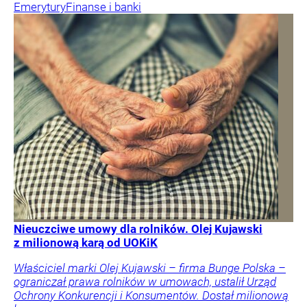
Emerytury
Finanse i banki
Nieuczciwe umowy dla rolników. Olej Kujawski
z milionową karą od UOKiK
Właściciel marki Olej Kujawski – firma Bunge Polska –
ograniczał prawa rolników w umowach, ustalił Urząd
Ochrony Konkurencji i Konsumentów. Dostał milionową