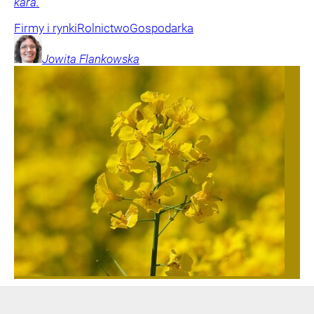
kara.
Firmy i rynki
Rolnictwo
Gospodarka
Jowita
Flankowska