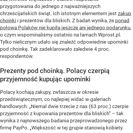
przygotowania do jednego z najważniejszych
chrześcijańskich świąt. Ich istotnym elementem jest
zakup
choinki
i prezentów dla bliskich. Z badań wynika, że
ponad
połowa Polaków nie kupiła jeszcze ani jednego podarunku
,
o czym wspominaliśmy ostatnio na łamach Wprost.pl.
Tylko nielicznym udało się znaleźć odpowiednie upominki
pod choinkę. Tak zadeklarowało zaledwie 4 proc.
respondentów.
Prezenty pod choinką. Polacy czerpią
przyjemność kupując upominki
Polacy kochają zakupy, zwłaszcza w okresie
przedświątecznym, co najlepiej widać w galeriach
handlowych.
„Niemal dwie trzecie z nas (63 proc.) czerpie
przyjemność z kupowania prezentów dla bliskich”
– tak
wynika z najnowszego badania przeprowadzonego przez
firmę PayPo.
„Większość w tej grupie stanowią kobiety.