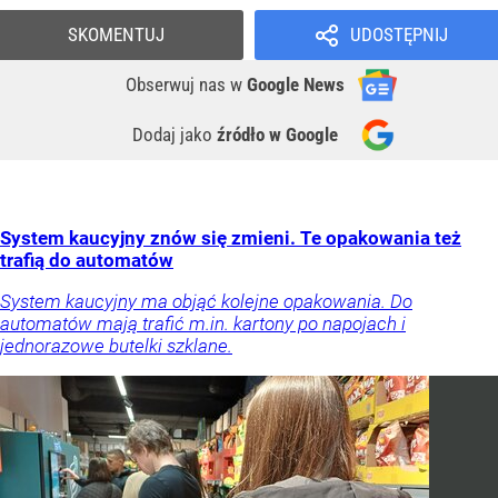
SKOMENTUJ
UDOSTĘPNIJ
Obserwuj nas
w
Google News
Dodaj jako
źródło w Google
System kaucyjny znów się zmieni. Te opakowania też
trafią do automatów
System kaucyjny ma objąć kolejne opakowania. Do
automatów mają trafić m.in. kartony po napojach i
jednorazowe butelki szklane.