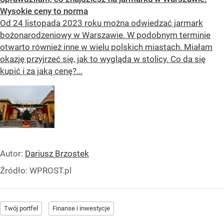
Wysokie ceny to norma
Od 24 listopada 2023 roku można odwiedzać jarmark
bożonarodzeniowy w Warszawie. W podobnym terminie
otwarto również inne w wielu polskich miastach. Miałam
okazję przyjrzeć się, jak to wygląda w stolicy. Co da się
kupić i za jaką cenę?...
Autor:
Dariusz Brzostek
Źródło:
WPROST.pl
Twój portfel
Finanse i inwestycje