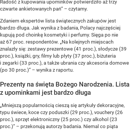
Radość z kupowania upominków potwierdziło aż trzy
czwarte ankietowanych pań”
– czytamy.
Zdaniem ekspertów lista świątecznych zakupów jest
bardzo długa. Jak wynika z badania, Polacy najczęściej
kupują pod choinkę kosmetyki i perfumy. Sięga po nie
aż 67 proc. respondentów.
„Na kolejnych miejscach
znalazły się: zestawy prezentowe (41 proc.), słodycze (39
proc.), książki, gry, filmy lub płyty (37 proc.), biżuteria
i zegarki (33 proc.), a także ubrania czy akcesoria domowe
(po 30 proc.)”
– wynika z raportu.
Prezenty na święta Bożego Narodzenia. Lista
z upominkami jest bardzo długa
„Mniejszą popularnością cieszą się artykuły dekoracyjne,
typu świece, koce czy poduszki (29 proc.), vouchery (26
proc.), sprzęt elektroniczny (25 proc.) czy alkohol (23
proc.)” – przekonują autorzy badania. Niemal co piąta