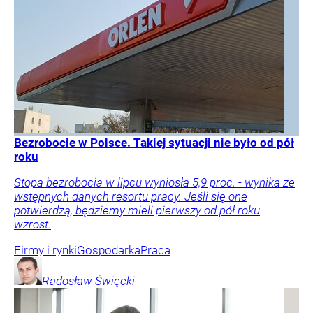
Bezrobocie w Polsce. Takiej sytuacji nie było od pół
roku
Stopa bezrobocia w lipcu wyniosła 5,9 proc. - wynika ze
wstępnych danych resortu pracy. Jeśli się one
potwierdzą, będziemy mieli pierwszy od pół roku
wzrost.
Firmy i rynki
Gospodarka
Praca
Radosław
Święcki