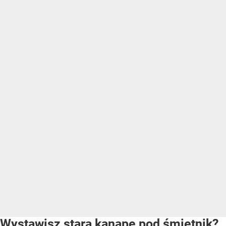
Wystawisz starą kanapę pod śmietnik?