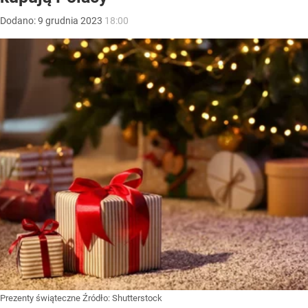
Dodano:
9
grudnia
2023
18:00
Prezenty świąteczne
Źródło:
Shutterstock