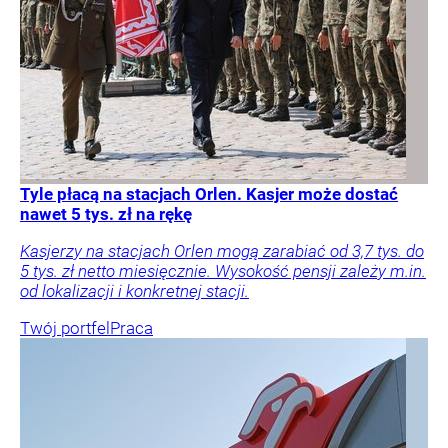
Tyle płacą na stacjach Orlen. Kasjer może dostać
nawet 5 tys. zł na rękę
Kasjerzy na stacjach Orlen mogą zarabiać od 3,7 tys. do
5 tys. zł netto miesięcznie. Wysokość pensji zależy m.in.
od lokalizacji i konkretnej stacji.
Twój portfel
Praca