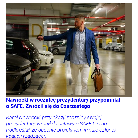
Nawrocki w rocznicę prezydentury przypomniał
o SAFE. Zwrócił się do Czarzastego
Karol Nawrocki przy okazji rocznicy swojej
prezydentury wrócił do ustawy o SAFE 0 proc.
Podkreślał, że obecnie projekt ten firmuje członek
koalicji rządzącej.