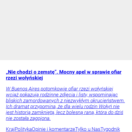
„Nie chodzi o zemstę”. Mocny apel w sprawie ofiar
rzezi wołyńskiej
W Buenos Aires potomkowie ofiar rzezi wołyńskiej
wciąż pokazują rodzinne zdjęcia i listy, wspominając
bliskich zamordowanych z niezwykłym okrucieństwem.
Ich dramat przypomina, że dla wielu rodzin Wołyń nie
jest historią zamkniętą, lecz bolesną raną, która do dziś
nie została zagojona.
Kraj
Polityka
Opinie i komentarze
Tylko u Nas
Tygodnik