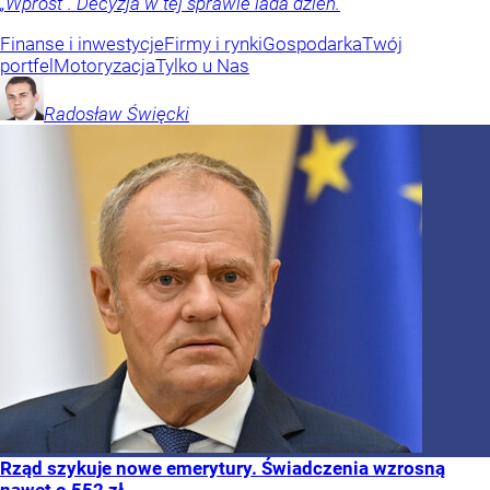
„Wprost”. Decyzja w tej sprawie lada dzień.
Finanse i inwestycje
Firmy i rynki
Gospodarka
Twój
portfel
Motoryzacja
Tylko u Nas
Radosław
Święcki
Rząd szykuje nowe emerytury. Świadczenia wzrosną
nawet o 552 zł