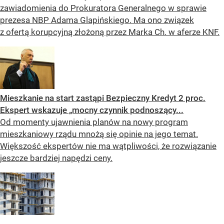
zawiadomienia do Prokuratora Generalnego w sprawie
prezesa NBP Adama Glapińskiego. Ma ono związek
z ofertą korupcyjną złożoną przez Marka Ch. w aferze KNF.
Mieszkanie na start zastąpi Bezpieczny Kredyt 2 proc.
Ekspert wskazuje „mocny czynnik podnoszący...
Od momenty ujawnienia planów na nowy program
mieszkaniowy rządu mnożą się opinie na jego temat.
Większość ekspertów nie ma wątpliwości, że rozwiązanie
jeszcze bardziej napędzi ceny.