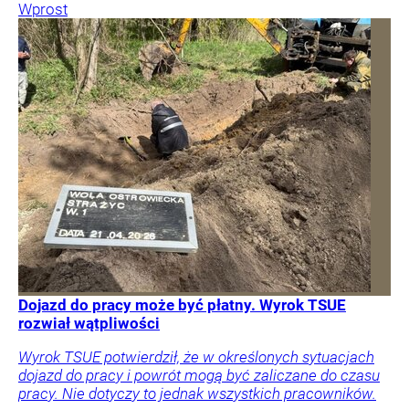
Wprost
Dojazd do pracy może być płatny. Wyrok TSUE
rozwiał wątpliwości
Wyrok TSUE potwierdził, że w określonych sytuacjach
dojazd do pracy i powrót mogą być zaliczane do czasu
pracy. Nie dotyczy to jednak wszystkich pracowników.