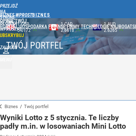
PRZEJDŹ
NA
BIZNES WPROST
STRONĘ
OPINIE
TWÓJ
GŁÓWNĄ
1 CAD
1 AUD
100 JPY
PORTFEL
GOSPODARKA
FINANSE
FIRMY
TECHNOLOGIE
NAJBOGATSI
WPROST.PL
2.6618
2.6265
2.3565
UBSKRYBUJ
TWÓJ PORTFEL
ZALOGUJ
MENU
Biznes
/
Twój portfel
Wyniki Lotto z 5 stycznia. Te liczby
padły m.in. w losowaniach Mini Lotto