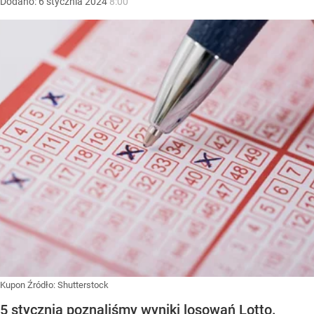
Dodano:
6
stycznia
2024
8:00
Kupon
Źródło:
Shutterstock
5 stycznia poznaliśmy wyniki losowań Lotto.