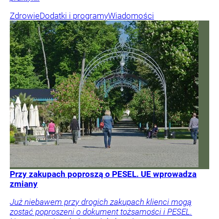
Zdrowie
Dodatki i programy
Wiadomości
Przy zakupach poproszą o PESEL. UE wprowadza
zmiany
Już niebawem przy drogich zakupach klienci mogą
zostać poproszeni o dokument tożsamości i PESEL.