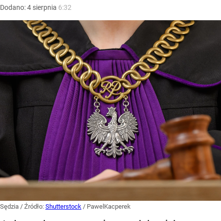
Dodano:
4
sierpnia
6:32
Sędzia
/ Źródło:
Shutterstock
/
PawelKacperek