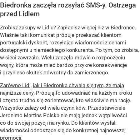
Biedronka zaczęła rozsyłać SMS-y. Ostrzega
przed Lidlem
Zrobisz zakupy w Lidlu? Zapłacisz więcej niż w Biedronce.
Właśnie taki komunikat próbuje przekazać klientom
portugalski dyskont, rozsyłając wiadomości z cenami
dostępnymi u niemieckiego konkurenta. Po tym, co zrobiła,
w sieci zawrzało. Wielu zaczęło mówić o rozpoczęciu
wojny, która może mieć bardzo przykre konsekwencje
i przynieść skutek odwrotny do zamierzonego.
Zarówno Lidl, jak i Biedronka chwalą się tym, że mają
najniższe ceny
. Próbują to udowadniać na każdym kroku
i często trudno się zorientować, kto właściwie ma rację.
Wszystko zależy od wielu czynników. Przedstawiciele
Jeronimo Martins Polska nie mają jednak wątpliwości
co do swojej pozycji na rynku. Do klientów wysłali
wiadomości odnoszące się do konkretnej najnowszej
promocji.