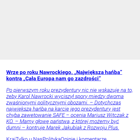
Wrze po roku Nawrockiego. „Największa hańba”
kontra „Cała Europa nam go zazdrości”
Po pierwszym roku prezydentury nic nie wskazuje na to,
żeby Karol Nawrocki wyciszył spory między dwoma
zwaśnionymi politycznymi obozami. – Dotychczas
największą hańbą na karcie jego prezydentury jest
chyba zawetowanie SAFE – ocenia Mariusz Witczak z
KO. – Mamy głowę państwa, z której możemy być
dumni – kontruje Marek Jakubiak z Rozwoju Plus.
Kraj
Tylko u Nas
Polityka
Opinie i komentarze