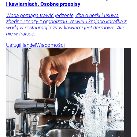
i kawiarniach. Osobne przepisy
Woda pomaga trawić jedzenie, dba o nerki i usuwa
zbędne rzeczy z organizmu. W wielu krajach karafka z
wodą w restauracji czy w kawiarni jest darmowa. Ale
nie w Polsce.
Usługi
Handel
Wiadomości