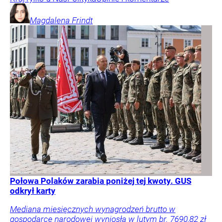
Magdalena
Frindt
Połowa Polaków zarabia poniżej tej kwoty. GUS
odkrył karty
Mediana miesięcznych wynagrodzeń brutto w
gospodarce narodowej wyniosła w lutym br. 7690,82 zł