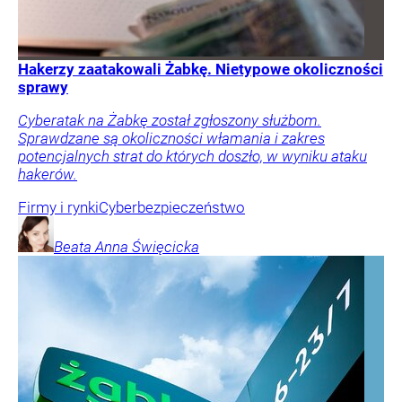
Hakerzy zaatakowali Żabkę. Nietypowe okoliczności
sprawy
Cyberatak na Żabkę został zgłoszony służbom.
Sprawdzane są okoliczności włamania i zakres
potencjalnych strat do których doszło, w wyniku ataku
hakerów.
Firmy i rynki
Cyberbezpieczeństwo
Beata Anna
Święcicka