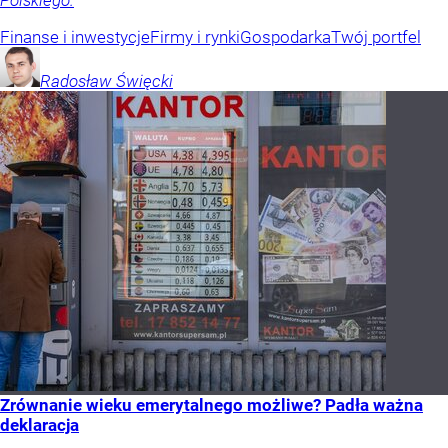
Polskiego.
Finanse i inwestycje
Firmy i rynki
Gospodarka
Twój portfel
Radosław
Święcki
Zrównanie wieku emerytalnego możliwe? Padła ważna
deklaracja