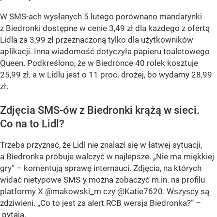
W SMS-ach wysłanych 5 lutego porównano mandarynki
z Biedronki dostępne w cenie 3,49 zł dla każdego z ofertą
Lidla za 3,99 zł przeznaczoną tylko dla użytkowników
aplikacji. Inna wiadomość dotyczyła papieru toaletowego
Queen. Podkreślono, że w Biedronce 40 rolek kosztuje
25,99 zł, a w Lidlu jest o 11 proc. drożej, bo wydamy 28,99
zł.
Zdjęcia SMS-ów z Biedronki krążą w sieci.
Co na to Lidl?
Trzeba przyznać, że Lidl nie znalazł się w łatwej sytuacji,
a Biedronka próbuje walczyć w najlepsze. „Nie ma miękkiej
gry” – komentują sprawę internauci. Zdjęcia, na których
widać nietypowe SMS-y można zobaczyć m.in. na profilu
platformy X @makowski_m czy @Katie7620. Wszyscy są
zdziwieni. „Co to jest za alert RCB wersja Biedronka?” –
pytają.