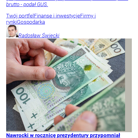
brutto - podał GUS.
Twój portfel
Finanse i inwestycje
Firmy i
rynki
Gospodarka
Radosław
Święcki
Nawrocki w rocznicę prezydentury przypomniał