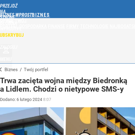
PRZEJDŹ
NA
BIZNES WPROST
STRONĘ
OPINIE
TWÓJ
GŁÓWNĄ
PORTFEL
GOSPODARKA
FINANSE
FIRMY
TECHNOLOGIE
NAJBOGATSI
WPROST.PL
UBSKRYBUJ
ZALOGUJ
MENU
Biznes
/
Twój portfel
Trwa zacięta wojna między Biedronką
a Lidlem. Chodzi o nietypowe SMS-y
Dodano:
6
lutego
2024
8:07