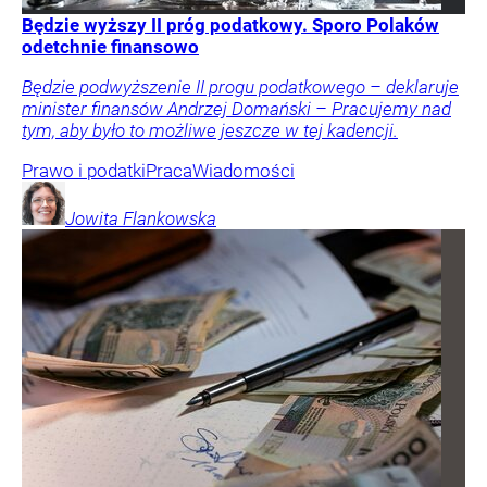
Będzie wyższy II próg podatkowy. Sporo Polaków
odetchnie finansowo
Będzie podwyższenie II progu podatkowego – deklaruje
minister finansów Andrzej Domański – Pracujemy nad
tym, aby było to możliwe jeszcze w tej kadencji.
Prawo i podatki
Praca
Wiadomości
Jowita
Flankowska