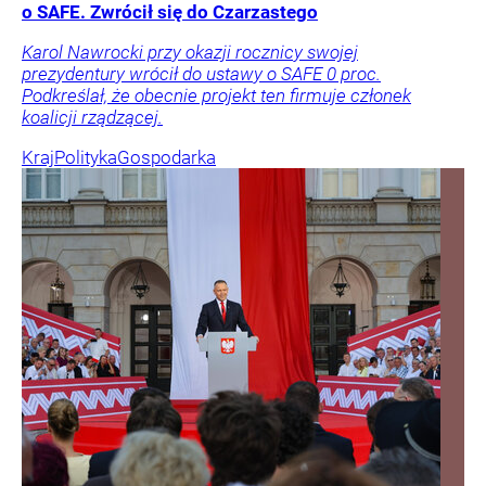
o SAFE. Zwrócił się do Czarzastego
Karol Nawrocki przy okazji rocznicy swojej
prezydentury wrócił do ustawy o SAFE 0 proc.
Podkreślał, że obecnie projekt ten firmuje członek
koalicji rządzącej.
Kraj
Polityka
Gospodarka