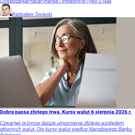
Gospodarka
Praca
Finanse i inwestycje
Tylko u Nas
Radosław
Święcki
Dobra passa złotego trwa. Kursy walut 6 sierpnia 2026 r.
Czwartek przynosi dalsze umocnienie złotego względem
głównych walut. Oto kursy walut według Narodowego Banku