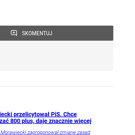
SKOMENTUJ
ecki przelicytował PiS. Chce
zać 800 plus, daje znacznie więcej
 Morawiecki zaproponował zmianę zasad