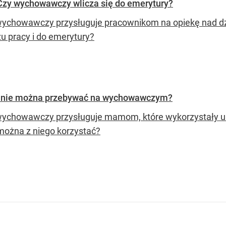
Czy wychowawczy wlicza się do emerytury?
wychowawczy przysługuje pracownikom na opiekę nad dzie
żu pracy i do emerytury?
alnie można przebywać na wychowawczym?
wychowawczy przysługuje mamom, które wykorzystały urlo
można z niego korzystać?