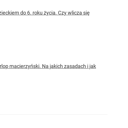
ckiem do 6. roku życia. Czy wlicza się
p macierzyński. Na jakich zasadach i jak