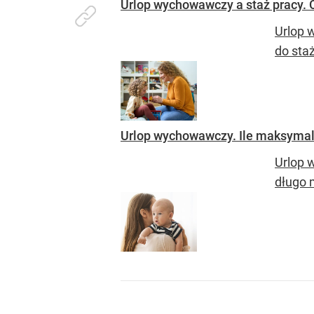
Urlop wychowawczy a staż pracy. 
Urlop 
do sta
Urlop wychowawczy. Ile maksym
Urlop 
długo 