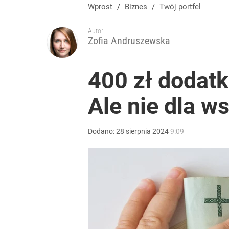
Wprost
/
Biznes
/
Twój portfel
Autor:
Zofia Andruszewska
400 zł dodatk
Ale nie dla w
Dodano:
28
sierpnia
2024
9:09