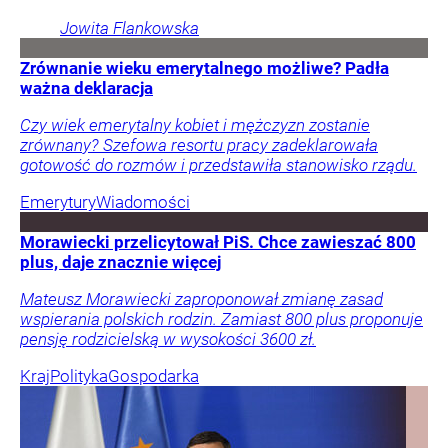
Emerytura nowego prezesa ZUS. Nie załamał rąk –
zmienił strategię
Nowy prezes ZUS ma 50 lat. Nie jest zadowolony ze
stanu swojego konta w ZUS i z prognozowanej
emerytury. Postanowił zmienić swoją długoterminową
strategię oszczędzania.
Emerytury
Finanse i banki
Wiadomości
Jowita
Flankowska