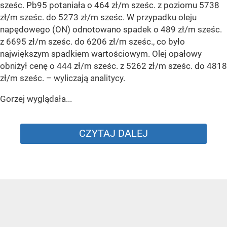
Autor:
Radosław Święcki
Na taki komunikat kierowcy czekali
od dawna. „Optymistyczne wieści”
Dodano:
wczoraj
18:47