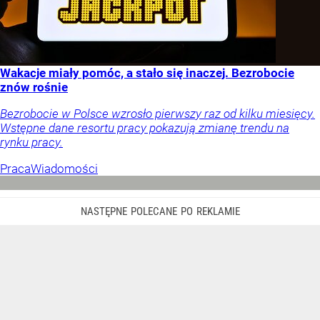
Wakacje miały pomóc, a stało się inaczej. Bezrobocie
znów rośnie
Bezrobocie w Polsce wzrosło pierwszy raz od kilku miesięcy.
Wstępne dane resortu pracy pokazują zmianę trendu na
rynku pracy.
Praca
Wiadomości