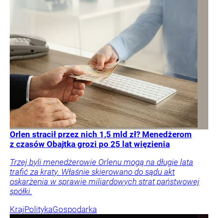
Pilny komunikat znanego banku. Klientów czekają
utrudnienia
ING Bank Śląski informuje o pracach serwisowych. W
sobotę klienci przez 10 godzin nie będą mogli
skorzystać z modułu Makler dostępnego w systemie
Moje ING.
Firmy i rynki
Twój portfel