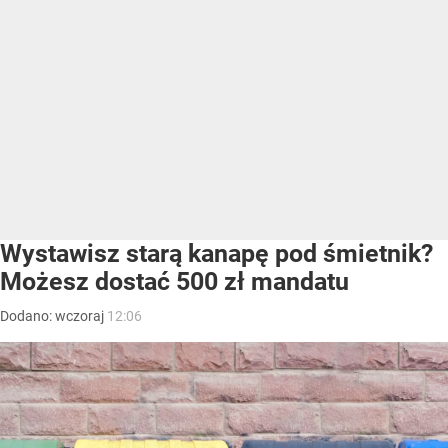
w określonych granicach, a za naruszenia grozi
do 7,5 tys. zł kary.
Wody Polskie coraz częściej sprawdzają sposób
korzystania z wód podziemnych. Powodem jest rosnąca
skala poboru poza ewidencją, szczególnie na terenach
dotkniętych suszą. Przepisy pozwalają korzystać ze studni
bez dodatkowych zgód, ale tylko do określonej głębokości
i przy ograniczonej ilości pobieranej wody.
Bez pozwolenia można korzystać z ujęcia o głębokości
do 30 metrów, o ile dobowe zużycie nie przekracza 5 m
sześc. Przekroczenie jednego z tych limitów oznacza
konieczność uzyskania pozwolenia wodnoprawnego.
Studnia bez pozwolenia może oznaczać
wysoką karę
Dane pokazują, że problem nielegalnego poboru wód