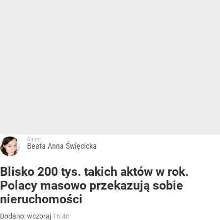
Morawiecki przelicytował PiS. Chce zawieszać 800
plus, daje znacznie więcej
Mateusz Morawiecki zaproponował zmianę zasad
wspierania polskich rodzin. Zamiast 800 plus proponuje
pensję rodzicielską w wysokości 3600 zł.
Kraj
Polityka
Gospodarka