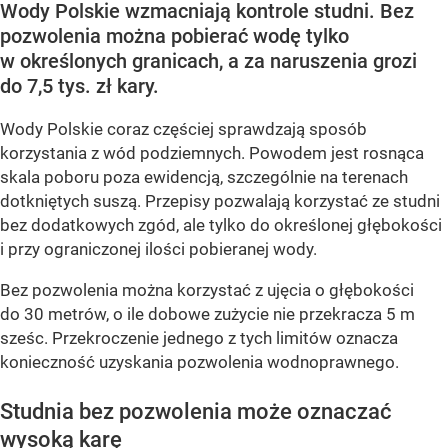
Kontrole studni przyspieszają. Za pobór
wody nawet 7,5 tys. zł kary
Dodano:
wczoraj
17:06