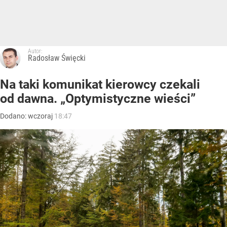
notarialnych dotyczących darowizn nieruchomości
oraz spółdzielczego własnościowego prawa do lokalu.
Choć wynik nie był rekordowy, liczba takich transakcji
od kilku lat utrzymuje się na stosunkowo wysokim
poziomie. Eksperci portalu GetHome.pl sprawdzili, jak
zmieniała się skala nieruchomościowych darowizn
w ostatnich latach.
Blisko 200 tys. darowizn w ciągu roku
Analiza
GetHome.pl
powstała na podstawie danych
Ministerstwa Sprawiedliwości. Wynika z nich, że w 2025
roku podpisano dokładnie 199 816 aktów notarialnych
dokumentujących darowizny nieruchomości lub...
CZYTAJ DALEJ