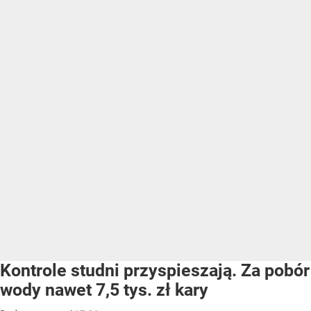
Jazda samochodem, zdjęcie ilustracyjne
/ Źródło:
Shutterstock
Potężne spadki cen w hurcie przełożą się
na spadki na stacjach paliw - przewidują eksperci
e-petrol.pl. Kierowcy odczują zmiany już
w nadchodzącym tygodniu.
Eksperci e-petrol.pl wskazują na dość dobrą sytuacją
na hurtowym rynku paliw na początku sierpnia.
W pierwszym tygodniu miesiąca odnotowano wyraźny
spadek cen podstawowych paliw. –
Cena Pb98 spadła
z 6437 zł/m sześc. do 5974 zł/m sześc., czyli o 463 zł/m
sześc. Pb95 potaniała o 464 zł/m sześc. z poziomu 5738
zł/m sześc. do 5273 zł/m sześc. W przypadku oleju