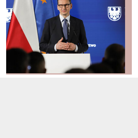
Zrównanie wieku emerytalnego możliwe? Padła
ważna deklaracja
Czy wiek emerytalny kobiet i mężczyzn zostanie
zrównany? Szefowa resortu pracy zadeklarowała
gotowość do rozmów i przedstawiła stanowisko rządu.
Emerytury
Wiadomości