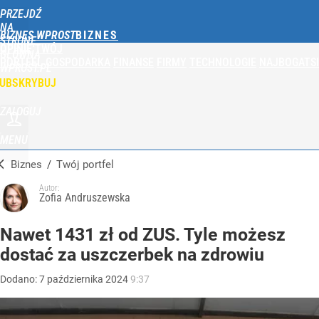
PRZEJDŹ
NA
BIZNES WPROST
STRONĘ
OPINIE
TWÓJ
GŁÓWNĄ
PORTFEL
GOSPODARKA
FINANSE
FIRMY
TECHNOLOGIE
NAJBOGATSI
WPROST.PL
UBSKRYBUJ
ZALOGUJ
MENU
Biznes
/
Twój portfel
Autor:
Zofia Andruszewska
Nawet 1431 zł od ZUS. Tyle możesz
dostać za uszczerbek na zdrowiu
Dodano:
7
października
2024
9:37