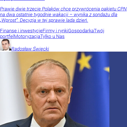
Prawie dwie trzecie Polaków chce przywrócenia pakietu CPN
na dwa ostatnie tygodnie wakacji – wynika z sondażu dla
„Wprost”. Decyzja w tej sprawie lada dzień.
Finanse i inwestycje
Firmy i rynki
Gospodarka
Twój
portfel
Motoryzacja
Tylko u Nas
Radosław
Święcki