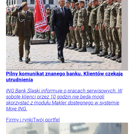
żeby Karol Nawrocki wyciszył spory między dwoma
zwaśnionymi politycznymi obozami. – Dotychczas
największą hańbą na karcie jego prezydentury jest
chyba zawetowanie SAFE – ocenia Mariusz Witczak z
KO. – Mamy głowę państwa, z której możemy być
dumni – kontruje Marek Jakubiak z Rozwoju Plus.
Kraj
Tylko u Nas
Polityka
Opinie i komentarze
Tygodnik
Wprost
Magdalena
Frindt