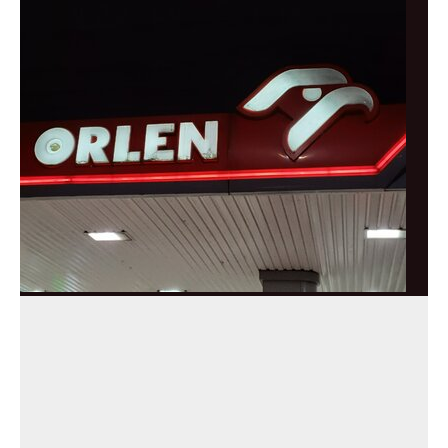
Orlen stracił przez nich 1,5 mld zł? Menedżerom
z czasów Obajtka grozi po 25 lat więzienia
Trzej byli menedżerowie Orlenu mogą na długie lata
trafić za kraty. Właśnie skierowano do sądu akt
oskarżenia w sprawie miliardowych strat państwowej
spółki.
Kraj
Polityka
Gospodarka