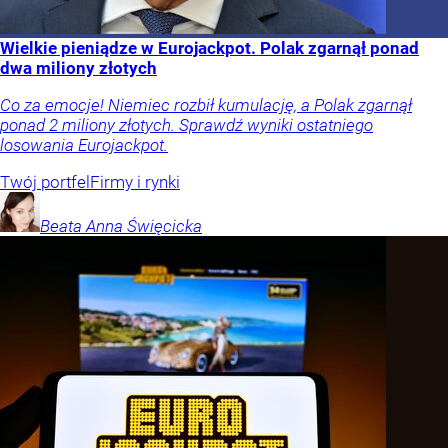
Wielkie pieniądze w Eurojackpot. Polak zgarnął ponad
dwa miliony złotych
Co za emocje! Niemiec rozbił kumulację, a Polak zgarnął
ponad 2 miliony złotych. Sprawdź wyniki ostatniego
losowania Eurojackpot.
Twój portfel
Firmy i rynki
Beata Anna
Święcicka