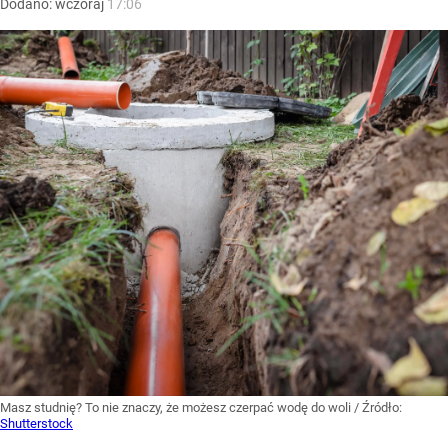
napędowego (ON) odnotowano spadek o 489 zł/m sześc.
z 6695 zł/m sześc. do 6206 zł/m sześc., co było
największym spadkiem wartościowym. Olej opałowy
obniżył cenę o 444 zł/m sześc. z 5262 zł/m sześc. do 4818
zł/m sześc.
– wyliczają analitycy.
Gorzej wyglądała...
CZYTAJ DALEJ