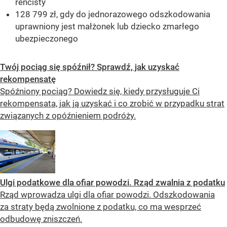
rencisty
128 799 zł, gdy do jednorazowego odszkodowania
uprawniony jest małżonek lub dziecko zmarłego
ubezpieczonego
Twój pociąg się spóźnił? Sprawdź, jak uzyskać
rekompensatę
Spóźniony pociąg? Dowiedz się, kiedy przysługuje Ci
rekompensata, jak ją uzyskać i co zrobić w przypadku strat
związanych z opóźnieniem podróży.
Ulgi podatkowe dla ofiar powodzi. Rząd zwalnia z podatku
Rząd wprowadza ulgi dla ofiar powodzi. Odszkodowania
za straty będą zwolnione z podatku, co ma wesprzeć
odbudowę zniszczeń.