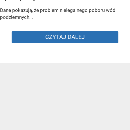
Masz studnię? To nie znaczy, że możesz czerpać wodę do woli
/ Źródło:
Shutterstock
Wody Polskie wzmacniają kontrole studni. Bez
pozwolenia można pobierać wodę tylko