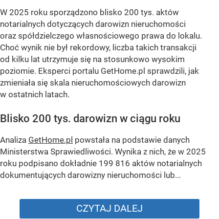
Autor:
Beata Anna Święcicka
Blisko 200 tys. takich aktów w rok.
Polacy masowo przekazują sobie
nieruchomości
Dodano:
wczoraj
16:46