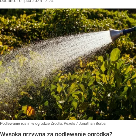
Dodano:
10
lipca
2025
13:24
Podlewanie roślin w ogrodzie
Źródło:
Pexels
/
Jonathan Borba
Wysoka grzywna za podlewanie ogródka?