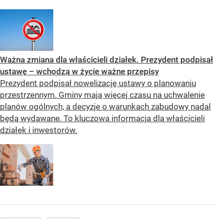
Ważna zmiana dla właścicieli działek. Prezydent podpisał
ustawę – wchodzą w życie ważne przepisy
Prezydent podpisał nowelizację ustawy o planowaniu
przestrzennym. Gminy mają więcej czasu na uchwalenie
planów ogólnych, a decyzje o warunkach zabudowy nadal
będą wydawane. To kluczowa informacja dla właścicieli
działek i inwestorów.