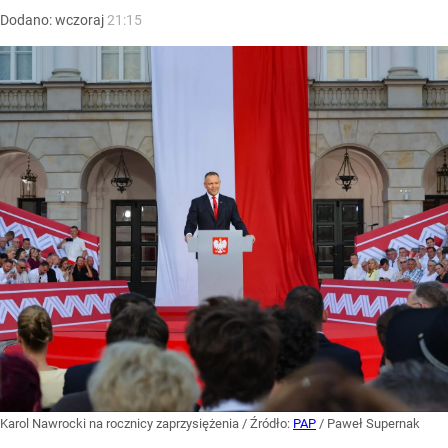
Dodano:
wczoraj
21:15
Karol Nawrocki na rocznicy zaprzysiężenia
/ Źródło:
PAP
/
Paweł Supernak