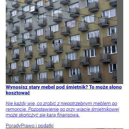
Wynosisz stary mebel pod śmietnik? To może słono
kosztować
Nie każdy wie, co zrobić z niepotrzebnym meblem po
remoncie. Pozostawienie go przy wiacie śmietnikowej
może skończyć się karą finansową.
Porady
Prawo i podatki