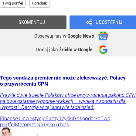
Twój portfel
Poradnik
SKOMENTUJ
UDOSTĘPNIJ
Obserwuj nas
w
Google News
Dodaj jako
źródło w Google
Tego sondażu premier nie może zlekceważyć. Polacy
o przywróceniu CPN
Prawie dwie trzecie Polaków chce przywrócenia pakietu CPN
na dwa ostatnie tygodnie wakacji – wynika z sondażu dla
„Wprost”. Decyzja w tej sprawie lada dzień.
Finanse i inwestycje
Firmy i rynki
Gospodarka
Twój
portfel
Motoryzacja
Tylko u Nas