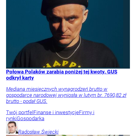
Połowa Polaków zarabia poniżej tej kwoty. GUS
odkrył karty
Mediana miesięcznych wynagrodzeń brutto w
gospodarce narodowej wyniosła w lutym br. 7690,82 zł
brutto - podał GUS.
Twój portfel
Finanse i inwestycje
Firmy i
rynki
Gospodarka
Radosław
Święcki