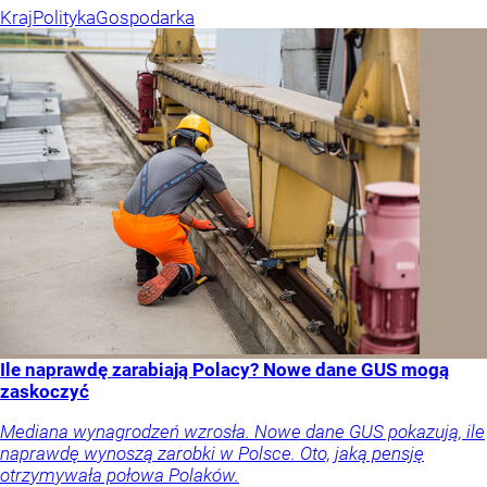
Kraj
Polityka
Gospodarka
Ile naprawdę zarabiają Polacy? Nowe dane GUS mogą
zaskoczyć
Mediana wynagrodzeń wzrosła. Nowe dane GUS pokazują, ile
naprawdę wynoszą zarobki w Polsce. Oto, jaką pensję
otrzymywała połowa Polaków.