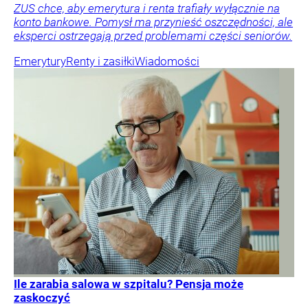
ZUS chce, aby emerytura i renta trafiały wyłącznie na
konto bankowe. Pomysł ma przynieść oszczędności, ale
eksperci ostrzegają przed problemami części seniorów.
Emerytury
Renty i zasiłki
Wiadomości
Ile zarabia salowa w szpitalu? Pensja może
zaskoczyć