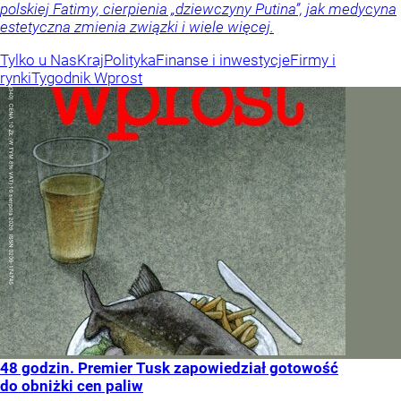
polskiej Fatimy, cierpienia „dziewczyny Putina”, jak medycyna
estetyczna zmienia związki i wiele więcej.
Tylko u Nas
Kraj
Polityka
Finanse i inwestycje
Firmy i
rynki
Tygodnik Wprost
48 godzin. Premier Tusk zapowiedział gotowość
do obniżki cen paliw