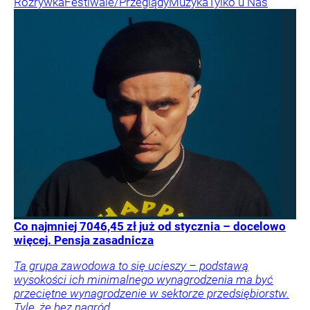
Rozrywka
Festiwale/Przeglądy
Muzyka
Tylko u Nas
Co najmniej 7046,45 zł już od stycznia – docelowo
więcej. Pensja zasadnicza
Ta grupa zawodowa to się ucieszy – podstawą
wysokości ich minimalnego wynagrodzenia ma być
przeciętne wynagrodzenie w sektorze przedsiębiorstw.
Tyle, że bez nagród.