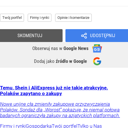
Twój portfel
Firmy i rynki
Opinie i komentarze
SKOMENTUJ
UDOSTĘPNIJ
Obserwuj nas
w
Google News
Dodaj jako
źródło w Google
Temu, Shein i AliExpress już nie takie atrakcyjne.
Polaków zapytano o zakupy
Nowe unijne cła zmieniły zakupowe przyzwyczajenia
Polaków. Sondaż dla „Wprost” pokazuje, że niemal połowa
badanych ograniczyła zakupy na azjatyckich platformach.
Firmy i rynki
Gospodarka
Twój portfel
Tylko u Nas