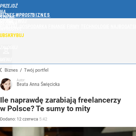
PRZEJDŹ
NA
BIZNES WPROST
STRONĘ
OPINIE
TWÓJ
GŁÓWNĄ
PORTFEL
GOSPODARKA
FINANSE
FIRMY
TECHNOLOGIE
NAJBOGATSI
WPROST.PL
UBSKRYBUJ
ZALOGUJ
MENU
Biznes
/
Twój portfel
Autor:
Beata Anna Święcicka
Ile naprawdę zarabiają freelancerzy
w Polsce? Te sumy to mity
Dodano:
12
czerwca
5:42