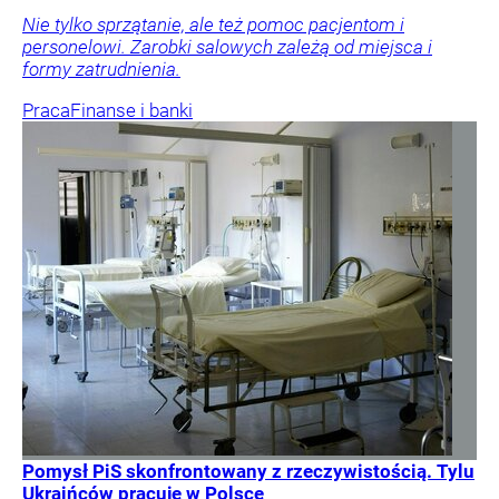
Nie tylko sprzątanie, ale też pomoc pacjentom i
personelowi. Zarobki salowych zależą od miejsca i
formy zatrudnienia.
Praca
Finanse i banki
Pomysł PiS skonfrontowany z rzeczywistością. Tylu
Ukraińców pracuje w Polsce