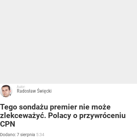
Autor:
Radosław Święcki
Tego sondażu premier nie może
zlekceważyć. Polacy o przywróceniu
CPN
Dodano:
7
sierpnia
5:34