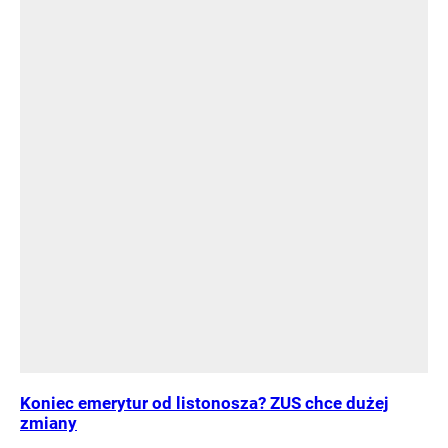
Koniec emerytur od listonosza? ZUS chce dużej
zmiany