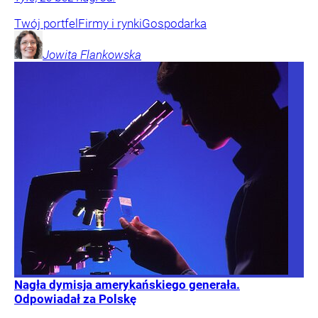
Twój portfel
Firmy i rynki
Gospodarka
Jowita
Flankowska
Nagła dymisja amerykańskiego generała.
Odpowiadał za Polskę