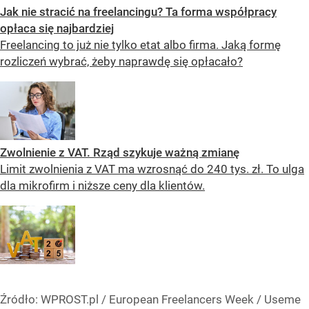
Jak nie stracić na freelancingu? Ta forma współpracy
opłaca się najbardziej
Freelancing to już nie tylko etat albo firma. Jaką formę
rozliczeń wybrać, żeby naprawdę się opłacało?
Zwolnienie z VAT. Rząd szykuje ważną zmianę
Limit zwolnienia z VAT ma wzrosnąć do 240 tys. zł. To ulga
dla mikrofirm i niższe ceny dla klientów.
Źródło:
WPROST.pl
/
European Freelancers Week / Useme