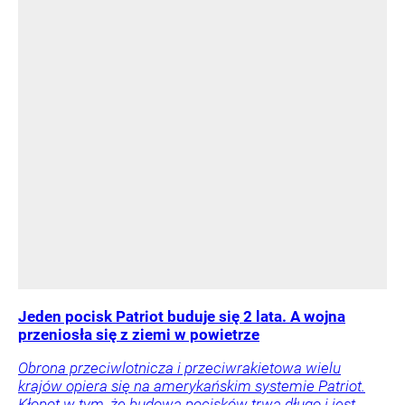
Jeden pocisk Patriot buduje się 2 lata. A wojna
przeniosła się z ziemi w powietrze
Obrona przeciwlotnicza i przeciwrakietowa wielu
krajów opiera się na amerykańskim systemie Patriot.
Kłopot w tym, że budowa pocisków trwa długo i jest