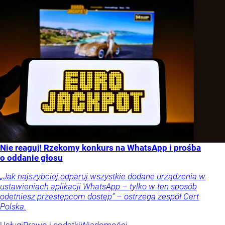
Nie reaguj! Rzekomy konkurs na WhatsApp i prośba
o oddanie głosu
„Jak najszybciej odparuj wszystkie dodane urządzenia w
ustawieniach aplikacji WhatsApp – tylko w ten sposób
odetniesz przestępcom dostęp” – ostrzega zespół Cert
Polska.