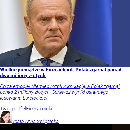
Wielkie pieniądze w Eurojackpot. Polak zgarnął ponad
dwa miliony złotych
Co za emocje! Niemiec rozbił kumulację, a Polak zgarnął
ponad 2 miliony złotych. Sprawdź wyniki ostatniego
losowania Eurojackpot.
Twój portfel
Firmy i rynki
Beata Anna
Święcicka