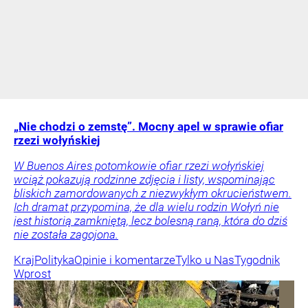
„Nie chodzi o zemstę”. Mocny apel w sprawie ofiar
rzezi wołyńskiej
W Buenos Aires potomkowie ofiar rzezi wołyńskiej
wciąż pokazują rodzinne zdjęcia i listy, wspominając
bliskich zamordowanych z niezwykłym okrucieństwem.
Ich dramat przypomina, że dla wielu rodzin Wołyń nie
jest historią zamkniętą, lecz bolesną raną, która do dziś
nie została zagojona.
Kraj
Polityka
Opinie i komentarze
Tylko u Nas
Tygodnik
Wprost