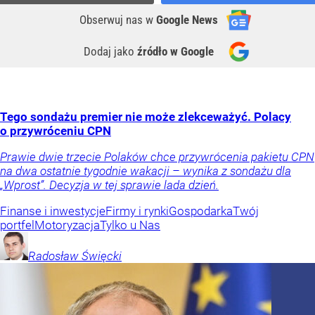
Obserwuj nas
w
Google News
Dodaj jako
źródło w Google
Tego sondażu premier nie może zlekceważyć. Polacy
o przywróceniu CPN
Prawie dwie trzecie Polaków chce przywrócenia pakietu CPN
na dwa ostatnie tygodnie wakacji – wynika z sondażu dla
„Wprost”. Decyzja w tej sprawie lada dzień.
Finanse i inwestycje
Firmy i rynki
Gospodarka
Twój
portfel
Motoryzacja
Tylko u Nas
Radosław
Święcki