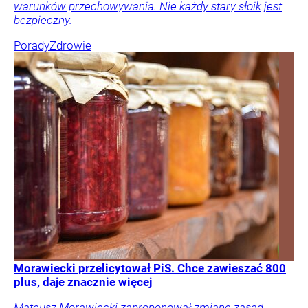
warunków przechowywania. Nie każdy stary słoik jest
bezpieczny.
Porady
Zdrowie
Morawiecki przelicytował PiS. Chce zawieszać 800
plus, daje znacznie więcej
Mateusz Morawiecki zaproponował zmianę zasad