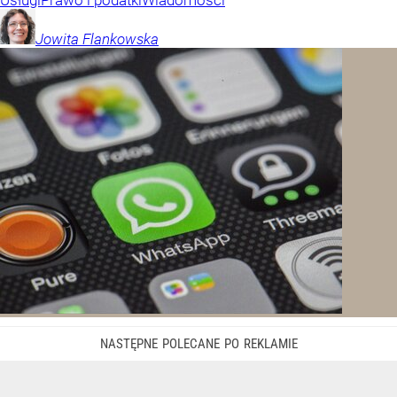
Usługi
Prawo i podatki
Wiadomości
Jowita
Flankowska