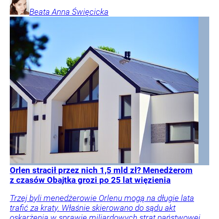
Beata Anna
Święcicka
Orlen stracił przez nich 1,5 mld zł? Menedżerom
z czasów Obajtka grozi po 25 lat więzienia
Trzej byli menedżerowie Orlenu mogą na długie lata
trafić za kraty. Właśnie skierowano do sądu akt
oskarżenia w sprawie miliardowych strat państwowej