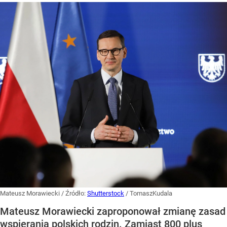
Mateusz Morawiecki
/ Źródło:
Shutterstock
/
TomaszKudala
Mateusz Morawiecki zaproponował zmianę zasad
wspierania polskich rodzin. Zamiast 800 plus