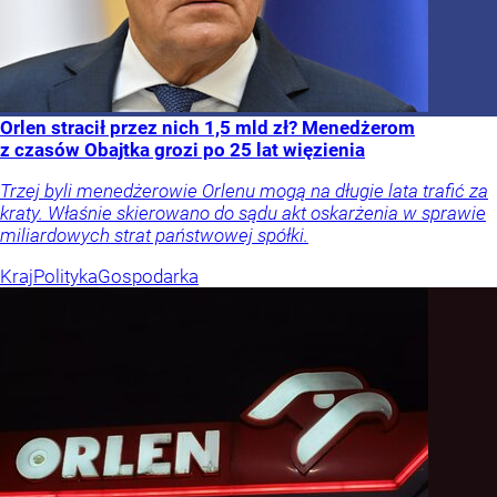
Orlen stracił przez nich 1,5 mld zł? Menedżerom
z czasów Obajtka grozi po 25 lat więzienia
Trzej byli menedżerowie Orlenu mogą na długie lata trafić za
kraty. Właśnie skierowano do sądu akt oskarżenia w sprawie
miliardowych strat państwowej spółki.
Kraj
Polityka
Gospodarka