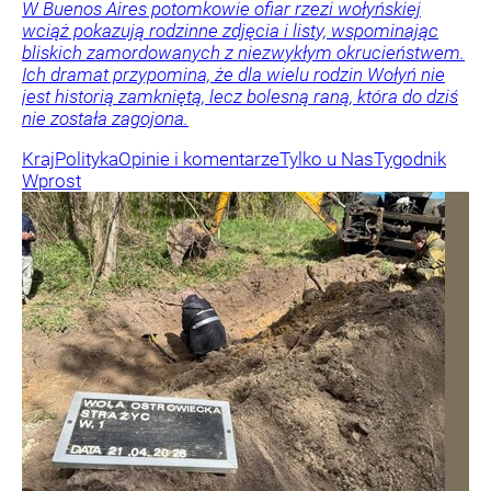
W Buenos Aires potomkowie ofiar rzezi wołyńskiej
wciąż pokazują rodzinne zdjęcia i listy, wspominając
bliskich zamordowanych z niezwykłym okrucieństwem.
Ich dramat przypomina, że dla wielu rodzin Wołyń nie
jest historią zamkniętą, lecz bolesną raną, która do dziś
nie została zagojona.
Kraj
Polityka
Opinie i komentarze
Tylko u Nas
Tygodnik
Wprost