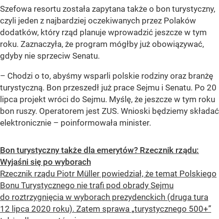
Szefowa resortu została zapytana także o bon turystyczny,
czyli jeden z najbardziej oczekiwanych przez Polaków
dodatków, który rząd planuje wprowadzić jeszcze w tym
roku. Zaznaczyła, że program mógłby już obowiązywać,
gdyby nie sprzeciw Senatu.
– Chodzi o to, abyśmy wsparli polskie rodziny oraz branżę
turystyczną. Bon przeszedł już prace Sejmu i Senatu. Po 20
lipca projekt wróci do Sejmu. Myślę, że jeszcze w tym roku
bon ruszy. Operatorem jest ZUS. Wnioski będziemy składać
elektronicznie –
poinformowała minister.
Bon turystyczny także dla emerytów? Rzecznik rządu:
Wyjaśni się po wyborach
Rzecznik rządu Piotr Müller powiedział, że temat Polskiego
Bonu Turystycznego nie trafi pod obrady Sejmu
do roztrzygnięcia w wyborach prezydenckich (druga tura
12 lipca 2020 roku). Zatem sprawa „turystycznego 500+”