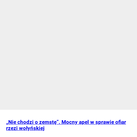
„Nie chodzi o zemstę”. Mocny apel w sprawie ofiar
rzezi wołyńskiej