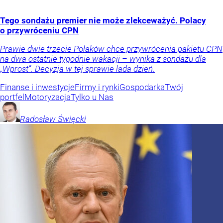
Tego sondażu premier nie może zlekceważyć. Polacy
o przywróceniu CPN
Prawie dwie trzecie Polaków chce przywrócenia pakietu CPN
na dwa ostatnie tygodnie wakacji – wynika z sondażu dla
„Wprost”. Decyzja w tej sprawie lada dzień.
Finanse i inwestycje
Firmy i rynki
Gospodarka
Twój
portfel
Motoryzacja
Tylko u Nas
Radosław
Święcki