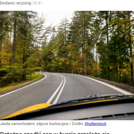
Dodano:
wczoraj
18:47
Jazda samochodem, zdjęcie ilustracyjne
/ Źródło:
Shutterstock