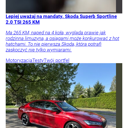
Lepiej uważaj na mandaty. Skoda Superb Sportline
2.0 TSI 265 KM
Ma 265 KM, napęd na 4 koła, wygląda prawie jak
rodzinna limuzyna, a osiągami może konkurować z hot
hatchami. To nie pierwsza Skoda, która potrafi
zaskoczyć nie tylko wymiarami.
Motoryzacja
Testy
Twój portfel