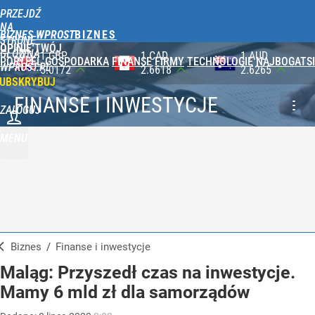
PRZEJDŹ
NA
BIZNES WPROST
STRONĘ
OPINIE
TWÓJ
GŁÓWNĄ
1 CAD
1 AUD
100 JPY
PORTFEL
GOSPODARKA
FINANSE
FIRMY
TECHNOLOGIE
NAJBOGATSI
WPROST.PL
2.6618
2.6265
2.3565
UBSKRYBUJ
FINANSE I INWESTYCJE
ZALOGUJ
MENU
Biznes
/
Finanse i inwestycje
Maląg: Przyszedł czas na inwestycje.
Mamy 6 mld zł dla samorządów