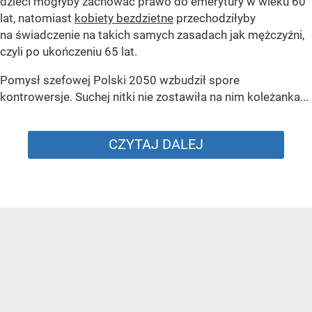
dzieci mogłyby zachować prawo do emerytury w wieku 60
lat, natomiast
kobiety bezdzietne
przechodziłyby
na świadczenie na takich samych zasadach jak mężczyźni,
czyli po ukończeniu 65 lat.
Pomysł szefowej Polski 2050 wzbudził spore
kontrowersje. Suchej nitki nie zostawiła na nim koleżanka...
CZYTAJ DALEJ