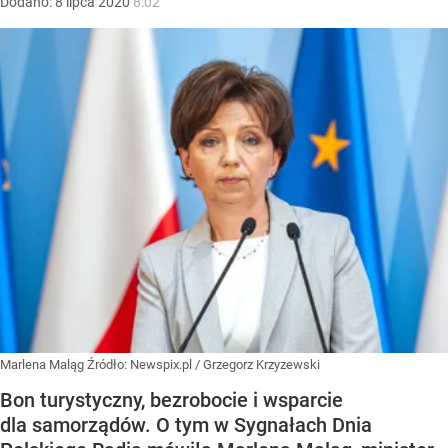
Dodano:
8
lipca
2020
8:02
Marlena Maląg
Źródło:
Newspix.pl
/
Grzegorz Krzyzewski
Bon turystyczny, bezrobocie i wsparcie
dla samorządów. O tym w Sygnałach Dnia