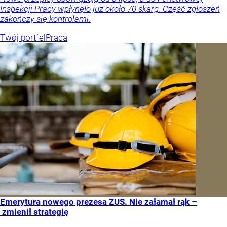
Inspekcji Pracy wpłynęło już około 70 skarg. Część zgłoszeń
zakończy się kontrolami.
Twój portfel
Praca
Emerytura nowego prezesa ZUS. Nie załamał rąk –
zmienił strategię