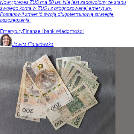
Nowy prezes ZUS ma 50 lat. Nie jest zadowolony ze stanu
swojego konta w ZUS i z prognozowanej emerytury.
Postanowił zmienić swoją długoterminową strategię
oszczędzania.
Emerytury
Finanse i banki
Wiadomości
Jowita
Flankowska