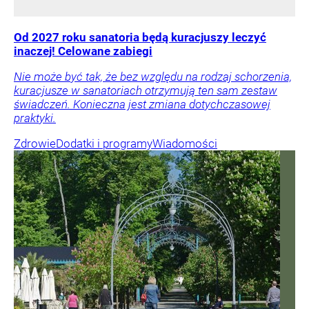
Od 2027 roku sanatoria będą kuracjuszy leczyć
inaczej! Celowane zabiegi
Nie może być tak, że bez względu na rodzaj schorzenia,
kuracjusze w sanatoriach otrzymują ten sam zestaw
świadczeń. Konieczna jest zmiana dotychczasowej
praktyki.
Zdrowie
Dodatki i programy
Wiadomości