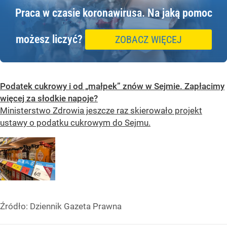
Praca w czasie koronawirusa.
Na jaką pomoc
możesz liczyć?
ZOBACZ WIĘCEJ
Podatek cukrowy i od „małpek” znów w Sejmie. Zapłacimy
więcej za słodkie napoje?
Ministerstwo Zdrowia jeszcze raz skierowało projekt
ustawy o podatku cukrowym do Sejmu.
Źródło:
Dziennik Gazeta Prawna