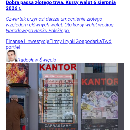
Dobra passa złotego trwa. Kursy walut 6 sierpnia
2026 r.
Czwartek przynosi dalsze umocnienie złotego
względem głównych walut. Oto kursy walut według
Narodowego Banku Polskiego.
Finanse i inwestycje
Firmy i rynki
Gospodarka
Twój
portfel
Radosław
Święcki