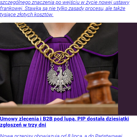
szczególnego znaczenia po wejściu w życie nowej ustawy
frankowej. Stawką są nie tylko zasady procesu, ale także
tysiące złotych kosztów.
Umowy zlecenia i B2B pod lupą. PIP dostała dziesiątki
zgłoszeń w trzy dni
Nowe przepisy obowiązują od 8 lipca, a do Państwowej