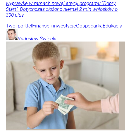
wyprawkę w ramach nowej edycji programu “Dobry
Start”. Dotychczas złożono niemal 2 mln wniosków o
300 plus.
Twój portfel
Finanse i inwestycje
Gospodarka
Edukacja
Radosław
Święcki