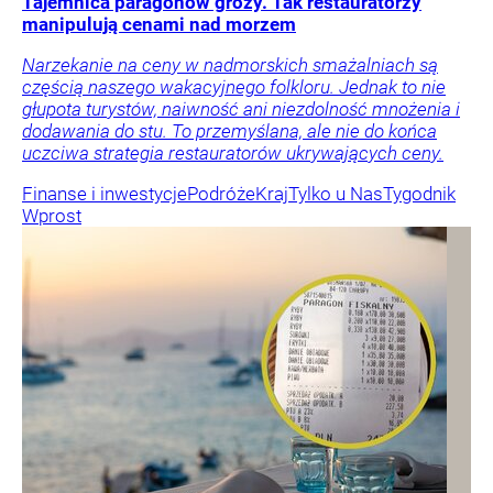
Tajemnica paragonów grozy. Tak restauratorzy
manipulują cenami nad morzem
Narzekanie na ceny w nadmorskich smażalniach są
częścią naszego wakacyjnego folkloru. Jednak to nie
głupota turystów, naiwność ani niezdolność mnożenia i
dodawania do stu. To przemyślana, ale nie do końca
uczciwa strategia restauratorów ukrywających ceny.
Finanse i inwestycje
Podróże
Kraj
Tylko u Nas
Tygodnik
Wprost