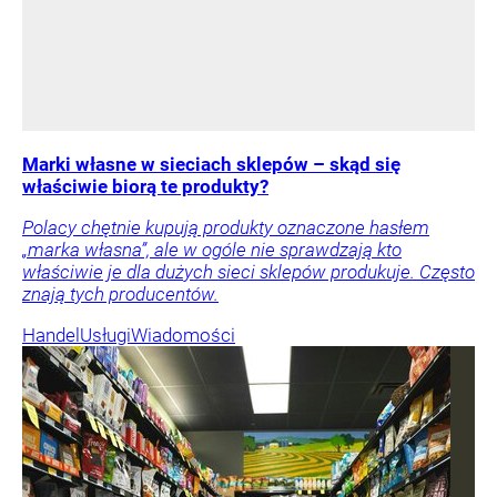
Marki własne w sieciach sklepów – skąd się
właściwie biorą te produkty?
Polacy chętnie kupują produkty oznaczone hasłem
„marka własna”, ale w ogóle nie sprawdzają kto
właściwie je dla dużych sieci sklepów produkuje. Często
znają tych producentów.
Handel
Usługi
Wiadomości