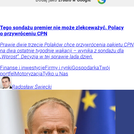
Tego sondażu premier nie może zlekceważyć. Polacy
o przywróceniu CPN
Prawie dwie trzecie Polaków chce przywrócenia pakietu CPN
na dwa ostatnie tygodnie wakacji – wynika z sondażu dla
„Wprost”. Decyzja w tej sprawie lada dzień.
Finanse i inwestycje
Firmy i rynki
Gospodarka
Twój
portfel
Motoryzacja
Tylko u Nas
Radosław
Święcki