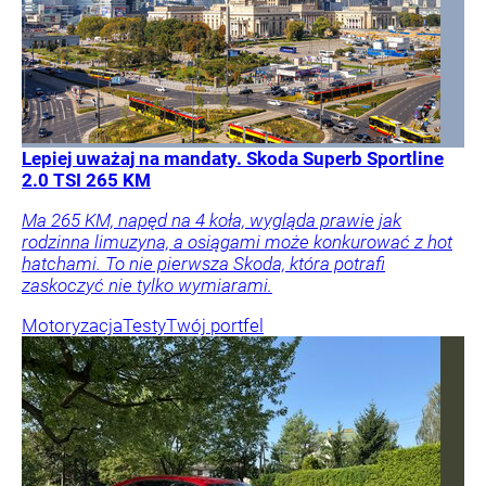
Lepiej uważaj na mandaty. Skoda Superb Sportline
2.0 TSI 265 KM
Ma 265 KM, napęd na 4 koła, wygląda prawie jak
rodzinna limuzyna, a osiągami może konkurować z hot
hatchami. To nie pierwsza Skoda, która potrafi
zaskoczyć nie tylko wymiarami.
Motoryzacja
Testy
Twój portfel