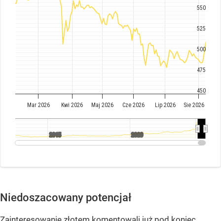
Niedoszacowany potencjał
Zainteresowanie złotem komentowali już pod koniec