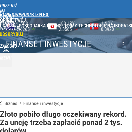
PRZEJDŹ
NA
BIZNES WPROST
STRONĘ
OPINIE
TWÓJ
GŁÓWNĄ
100 JPY
1 NOK
1 DKK
PORTFEL
GOSPODARKA
FINANSE
FIRMY
TECHNOLOGIE
NAJBOGATSI
WPROST.PL
2.3565
0.3920
0.5753
UBSKRYBUJ
FINANSE I INWESTYCJE
ZALOGUJ
MENU
Biznes
/
Finanse i inwestycje
Złoto pobiło długo oczekiwany rekord.
Za uncję trzeba zapłacić ponad 2 tys.
dolarów