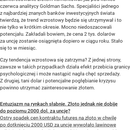
czerwca analitycy Goldman Sachs. Specjaliści jednego
z najbardziej znanych banków inwestycyjnych świata
twierdzą, że trend wzrostowy będzie się utrzymywał i to
nie tylko w krótkim okresie. Mocno niedoszacowali
potencjału. Zakładali bowiem, że cena 2 tys. dolarów
za uncję zostanie osiągnięta dopiero w ciągu roku. Stało
się to w miesiąc.
Czy tendencja wzrostowa się zatrzyma? Z jednej strony,
zawsze w takich przypadkach działa efekt przebicia granicy
psychologicznej i może nastąpić nagła chęć sprzedaży.
Z drugiej, tani dolar i potencjalne pogłębianie kryzysu
powinno utrzymać zainteresowanie złotem.
Entuzjazm na rynkach słabnie. Złoto jednak nie dobije
do poziomu 2000 dol. za uncję?
Ostry spadek cen kontraktu futures na złoto w chwilę
po dotknięciu 2000 USD za uncję wywołało lawinowe