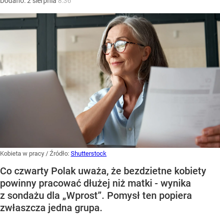
Dodano:
2
sierpnia
8:36
Kobieta w pracy
/ Źródło:
Shutterstock
Co czwarty Polak uważa, że bezdzietne kobiety
powinny pracować dłużej niż matki - wynika
z sondażu dla „Wprost”. Pomysł ten popiera
zwłaszcza jedna grupa.