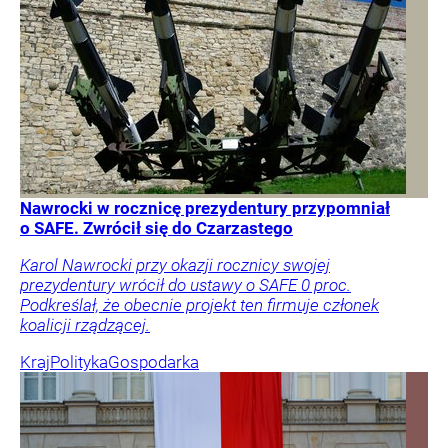
Nawrocki w rocznicę prezydentury przypomniał
o SAFE. Zwrócił się do Czarzastego
Karol Nawrocki przy okazji rocznicy swojej
prezydentury wrócił do ustawy o SAFE 0 proc.
Podkreślał, że obecnie projekt ten firmuje członek
koalicji rządzącej.
Kraj
Polityka
Gospodarka