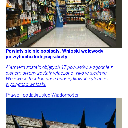
Powiaty się nie popisały. Wnioski wojewody
po wybuchu kolejnej rakiety
Alarmem zostało objętych 17 powiatów, a zgodnie z
planem syreny zostały włączone tylko w siedmiu.
Wojewoda lubelski chce uporządkować sytuację i
wyciągnąć wnioski.
Prawo i podatki
Usługi
Wiadomości