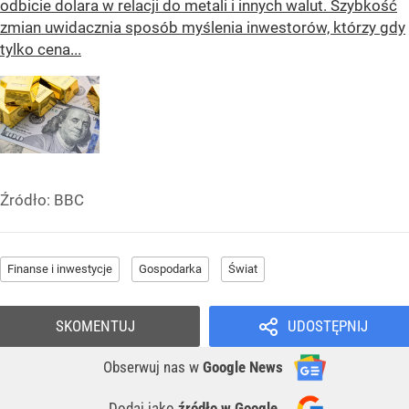
odbicie dolara w relacji do metali i innych walut. Szybkość
zmian uwidacznia sposób myślenia inwestorów, którzy gdy
tylko cena...
Źródło:
BBC
Finanse i inwestycje
Gospodarka
Świat
SKOMENTUJ
UDOSTĘPNIJ
Obserwuj nas
w
Google News
Dodaj jako
źródło w Google