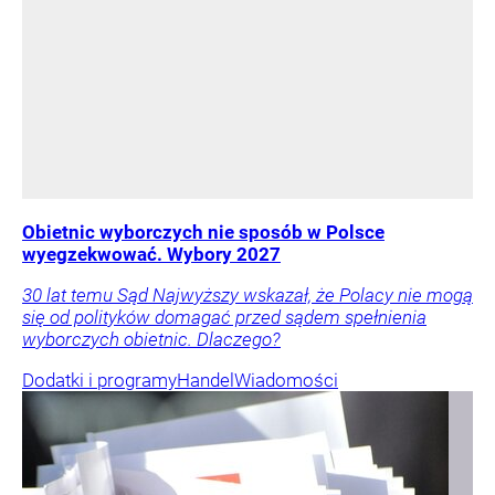
Obietnic wyborczych nie sposób w Polsce
wyegzekwować. Wybory 2027
30 lat temu Sąd Najwyższy wskazał, że Polacy nie mogą
się od polityków domagać przed sądem spełnienia
wyborczych obietnic. Dlaczego?
Dodatki i programy
Handel
Wiadomości