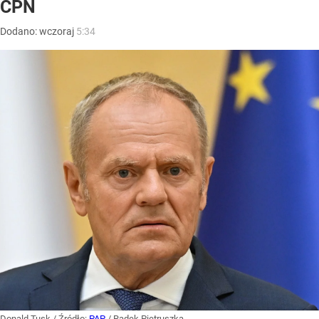
CPN
Dodano:
wczoraj
5:34
Donald Tusk
/ Źródło:
PAP
/
Radek Pietruszka