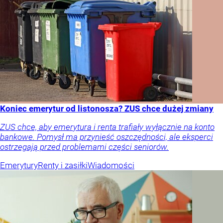
Koniec emerytur od listonosza? ZUS chce dużej zmiany
ZUS chce, aby emerytura i renta trafiały wyłącznie na konto
bankowe. Pomysł ma przynieść oszczędności, ale eksperci
ostrzegają przed problemami części seniorów.
Emerytury
Renty i zasiłki
Wiadomości