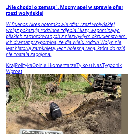
„Nie chodzi o zemstę”. Mocny apel w sprawie ofiar
rzezi wołyńskiej
W Buenos Aires potomkowie ofiar rzezi wołyńskiej
wciąż pokazują rodzinne zdjęcia i listy, wspominając
bliskich zamordowanych z niezwykłym okrucieństwem.
Ich dramat przypomina, że dla wielu rodzin Wołyń nie
jest historią zamkniętą, lecz bolesną raną, która do dziś
nie została zagojona.
Kraj
Polityka
Opinie i komentarze
Tylko u Nas
Tygodnik
Wprost