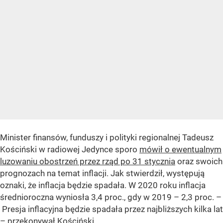
Minister finansów, funduszy i polityki regionalnej Tadeusz
Kościński w radiowej Jedynce sporo
mówił o ewentualnym
luzowaniu obostrzeń przez rząd po 31 stycznia
oraz swoich
prognozach na temat inflacji. Jak stwierdził, występują
oznaki, że inflacja będzie spadała. W 2020 roku inflacja
średnioroczna wyniosła 3,4 proc., gdy w 2019 – 2,3 proc. –
Presja inflacyjna będzie spadała przez najbliższych kilka lat
– przekonywał Kościński.