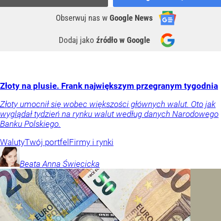
Obserwuj nas
w
Google News
Dodaj jako
źródło w Google
Złoty na plusie. Frank największym przegranym tygodnia
Złoty umocnił się wobec większości głównych walut. Oto jak
wyglądał tydzień na rynku walut według danych Narodowego
Banku Polskiego.
Waluty
Twój portfel
Firmy i rynki
Beata Anna
Święcicka