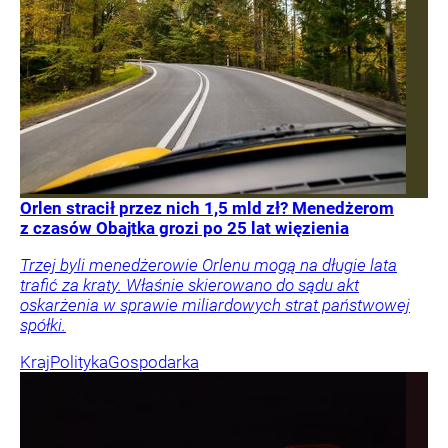
Orlen stracił przez nich 1,5 mld zł? Menedżerom
z czasów Obajtka grozi po 25 lat więzienia
Trzej byli menedżerowie Orlenu mogą na długie lata
trafić za kraty. Właśnie skierowano do sądu akt
oskarżenia w sprawie miliardowych strat państwowej
spółki.
Kraj
Polityka
Gospodarka