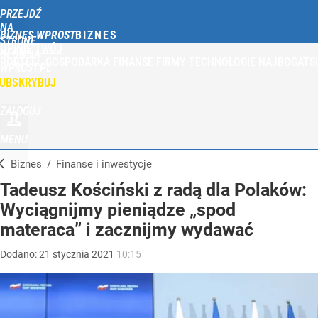
PRZEJDŹ
NA
BIZNES WPROST
STRONĘ
OPINIE
TWÓJ
GŁÓWNĄ
PORTFEL
GOSPODARKA
FINANSE
FIRMY
TECHNOLOGIE
NAJBOGATSI
WPROST.PL
UBSKRYBUJ
ZALOGUJ
MENU
Biznes
/
Finanse i inwestycje
Tadeusz Kościński z radą dla Polaków:
Wyciągnijmy pieniądze „spod
materaca” i zacznijmy wydawać
Dodano:
21
stycznia
2021
10:15