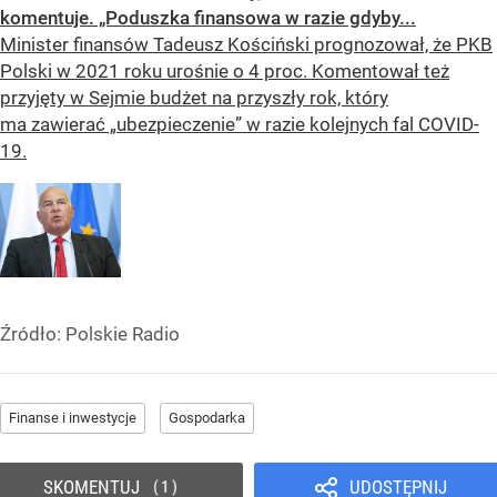
komentuje. „Poduszka finansowa w razie gdyby...
Minister finansów Tadeusz Kościński prognozował, że PKB
Polski w 2021 roku urośnie o 4 proc. Komentował też
przyjęty w Sejmie budżet na przyszły rok, który
ma zawierać „ubezpieczenie” w razie kolejnych fal COVID-
19.
Źródło:
Polskie Radio
Finanse i inwestycje
Gospodarka
SKOMENTUJ
UDOSTĘPNIJ
1