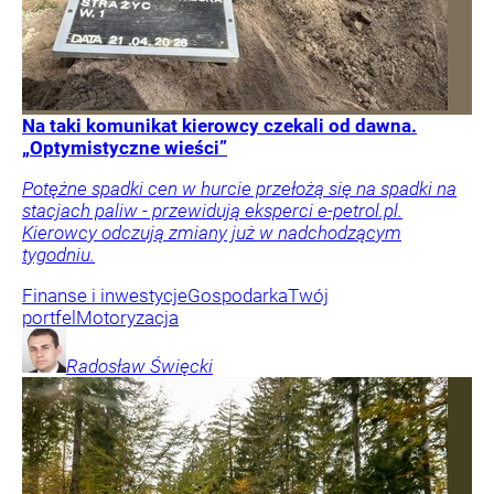
Na taki komunikat kierowcy czekali od dawna.
„Optymistyczne wieści”
Potężne spadki cen w hurcie przełożą się na spadki na
stacjach paliw - przewidują eksperci e-petrol.pl.
Kierowcy odczują zmiany już w nadchodzącym
tygodniu.
Finanse i inwestycje
Gospodarka
Twój
portfel
Motoryzacja
Radosław
Święcki