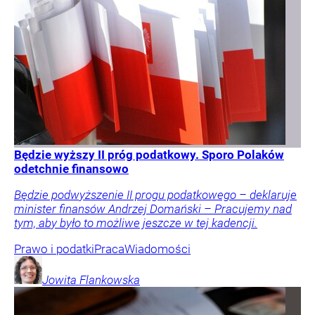
Będzie wyższy II próg podatkowy. Sporo Polaków
odetchnie finansowo
Będzie podwyższenie II progu podatkowego – deklaruje
minister finansów Andrzej Domański – Pracujemy nad
tym, aby było to możliwe jeszcze w tej kadencji.
Prawo i podatki
Praca
Wiadomości
Jowita
Flankowska