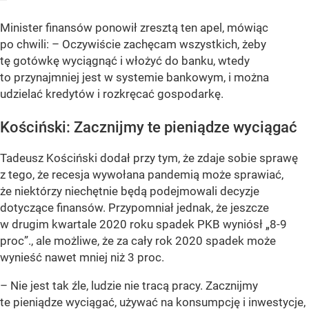
Minister finansów ponowił zresztą ten apel, mówiąc
po chwili: – Oczywiście zachęcam wszystkich, żeby
tę gotówkę wyciągnąć i włożyć do banku, wtedy
to przynajmniej jest w systemie bankowym, i można
udzielać kredytów i rozkręcać gospodarkę.
Kościński: Zacznijmy te pieniądze wyciągać
Tadeusz Kościński dodał przy tym, że zdaje sobie sprawę
z tego, że recesja wywołana pandemią może sprawiać,
że niektórzy niechętnie będą podejmowali decyzje
dotyczące finansów. Przypomniał jednak, że jeszcze
w drugim kwartale 2020 roku spadek PKB wyniósł „8-9
proc”., ale możliwe, że za cały rok 2020 spadek może
wynieść nawet mniej niż 3 proc.
– Nie jest tak źle, ludzie nie tracą pracy. Zacznijmy
te pieniądze wyciągać, używać na konsumpcję i inwestycje,