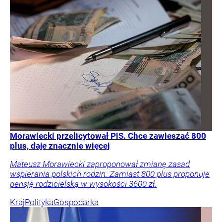
Morawiecki przelicytował PiS. Chce zawieszać 800
plus, daje znacznie więcej
Mateusz Morawiecki zaproponował zmianę zasad
wspierania polskich rodzin. Zamiast 800 plus proponuje
pensję rodzicielską w wysokości 3600 zł.
Kraj
Polityka
Gospodarka