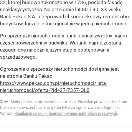
32, której budowę zakończono w 1736, posiada fasadę
neoklasycystyczną. Na przełomie lat 80. i 90. XX wieku
Bank Pekao S.A. przeprowadził kompleksowy remont obu
budynków, łącząc je funkcjonalnie w jedną nieruchomość.
Po sprzedaży nieruchomości bank planuje zwrotny najem
części powierzchni w budynku. Warunki najmu zostaną
uzgodnione na późniejszym etapie postępowania
sprzedażowego.
Ogłoszenie o sprzedaży nieruchomości dostępne jest
na stronie Banku Pekao:
https://www.pekao.com.pl/nieruchomosci/lista-
nieruchomosci/oferta/?id=27-7357-OLS
© ℗
Materiał chroniony prawem autorskim. Wszelkie prawa zastrzeżone.
Dalsze rozpowszechnianie artykułu tylko za zgodą wydawcy tygodnika
Wprost.
Regulamin i warunki licencjonowania materiałów prasowych
.