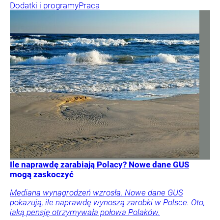
Dodatki i programy
Praca
Ile naprawdę zarabiają Polacy? Nowe dane GUS
mogą zaskoczyć
Mediana wynagrodzeń wzrosła. Nowe dane GUS
pokazują, ile naprawdę wynoszą zarobki w Polsce. Oto,
jaką pensję otrzymywała połowa Polaków.