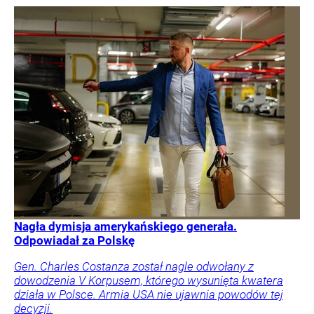
Nagła dymisja amerykańskiego generała.
Odpowiadał za Polskę
Gen. Charles Costanza został nagle odwołany z
dowodzenia V Korpusem, którego wysunięta kwatera
działa w Polsce. Armia USA nie ujawnia powodów tej
decyzji.