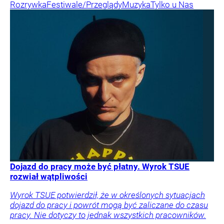
Rozrywka
Festiwale/Przeglądy
Muzyka
Tylko u Nas
Dojazd do pracy może być płatny. Wyrok TSUE
rozwiał wątpliwości
Wyrok TSUE potwierdził, że w określonych sytuacjach
dojazd do pracy i powrót mogą być zaliczane do czasu
pracy. Nie dotyczy to jednak wszystkich pracowników.