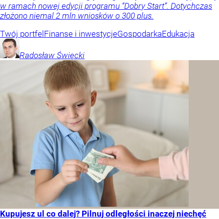
w ramach nowej edycji programu “Dobry Start”. Dotychczas
złożono niemal 2 mln wniosków o 300 plus.
Twój portfel
Finanse i inwestycje
Gospodarka
Edukacja
Radosław
Święcki
Kupujesz ul co dalej? Pilnuj odległości inaczej niechęć