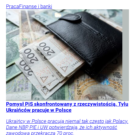
Praca
Finanse i banki
Pomysł PiS skonfrontowany z rzeczywistością. Tylu
Ukraińców pracuje w Polsce
Ukraińcy w Polsce pracują niemal tak często jak Polacy.
Dane NBP, PIE i UW potwierdzają, że ich aktywność
zawodowa przekracza 70 proc.