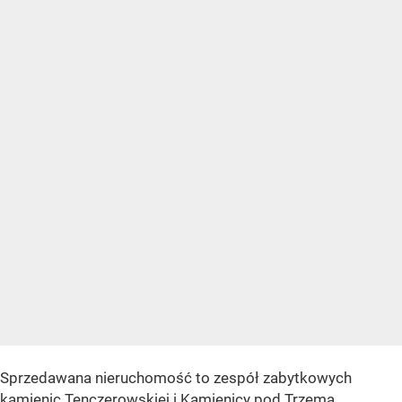
Sprzedawana nieruchomość to zespół zabytkowych
kamienic Tenczerowskiej i Kamienicy pod Trzema