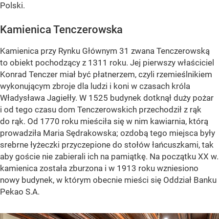
Polski.
Kamienica Tenczerowska
Kamienica przy Rynku Głównym 31 zwana Tenczerowską
to obiekt pochodzący z 1311 roku. Jej pierwszy właściciel
Konrad Tenczer miał być płatnerzem, czyli rzemieślnikiem
wykonującym zbroje dla ludzi i koni w czasach króla
Władysława Jagiełły. W 1525 budynek dotknął duży pożar
i od tego czasu dom Tenczerowskich przechodził z rąk
do rąk. Od 1770 roku mieściła się w nim kawiarnia, którą
prowadziła Maria Sędrakowska; ozdobą tego miejsca były
srebrne łyżeczki przyczepione do stołów łańcuszkami, tak
aby goście nie zabierali ich na pamiątkę. Na początku XX w.
kamienica została zburzona i w 1913 roku wzniesiono
nowy budynek, w którym obecnie mieści się Oddział Banku
Pekao S.A.