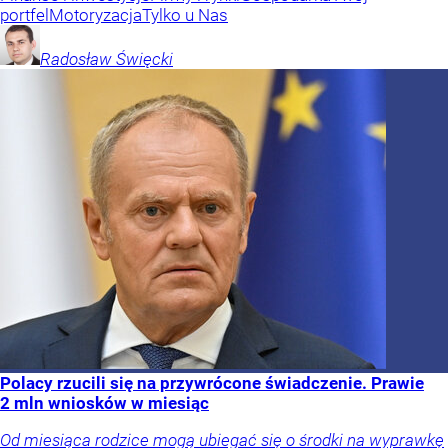
portfel
Motoryzacja
Tylko u Nas
Radosław
Święcki
Polacy rzucili się na przywrócone świadczenie. Prawie
2 mln wniosków w miesiąc
Od miesiąca rodzice mogą ubiegać się o środki na wyprawkę