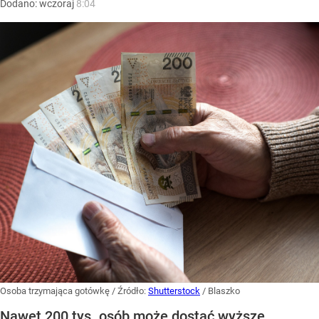
Dodano:
wczoraj
8:04
Osoba trzymająca gotówkę
/ Źródło:
Shutterstock
/
Blaszko
Nawet 200 tys. osób może dostać wyższe