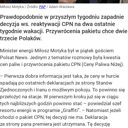
Miłosz Motyka
/ Źródło:
PAP
/
Adam Warżawa
Prawdopodobnie w przyszłym tygodniu zapadnie
decyzja ws. reaktywacji CPN na dwa ostatnie
tygodnie wakacji. Przywrócenia pakietu chce dwie
trzecie Polaków.
Minister energii Miłosz Motyka był w piątek gościem
Polsat News. Jednym z tematów rozmowy była kwestia
cen paliw i przywrócenia pakietu CPN (Ceny Paliwa Niżej).
–
Pierwsza dobra informacja jest taka, że ceny w hurcie
spadają po ostatnich deklaracjach ze strony Stanów
Zjednoczonych i Iranu o możliwym pokoju. To powinno się
przełożyć na stacje. W pierwszym kroku już się w ciągu
tych najbliższych godzin powinno stać –
powiedział szef
resortu energii w programie „Graffiti”. –
Natomiast jeżeli
chodzi o pakiet CPN, tej decyzji nie ma. Deklaracja
ze strony pana premiera jest utrzymana. Tę decyzję