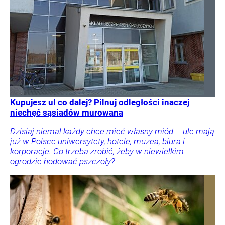
Kupujesz ul co dalej? Pilnuj odległości inaczej
niechęć sąsiadów murowana
Dzisiaj niemal każdy chce mieć własny miód – ule mają
już w Polsce uniwersytety, hotele, muzea, biura i
korporacje. Co trzeba zrobić, żeby w niewielkim
ogrodzie hodować pszczoły?