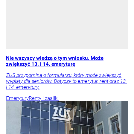
Nie wszyscy wiedzą o tym wniosku. Może
zwiększyć 13. i 14. emeryturę
ZUS przypomina o formularzu, który może zwiększyć
wypłaty dla seniorów. Dotyczy to emerytur, rent oraz 13.
i 14. emerytury.
Emerytury
Renty i zasiłki