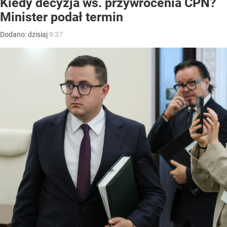
Kiedy decyzja ws. przywrócenia CPN?
Minister podał termin
Dodano:
dzisiaj
9:37