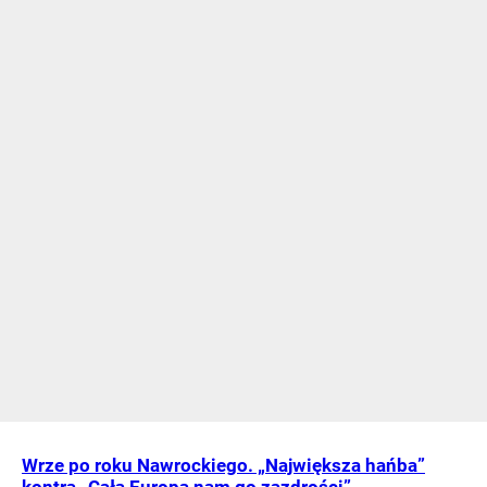
Wrze po roku Nawrockiego. „Największa hańba”