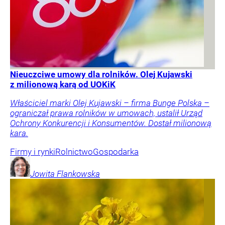
Nieuczciwe umowy dla rolników. Olej Kujawski
z milionową karą od UOKiK
Właściciel marki Olej Kujawski – firma Bunge Polska –
ograniczał prawa rolników w umowach, ustalił Urząd
Ochrony Konkurencji i Konsumentów. Dostał milionową
kara.
Firmy i rynki
Rolnictwo
Gospodarka
Jowita
Flankowska