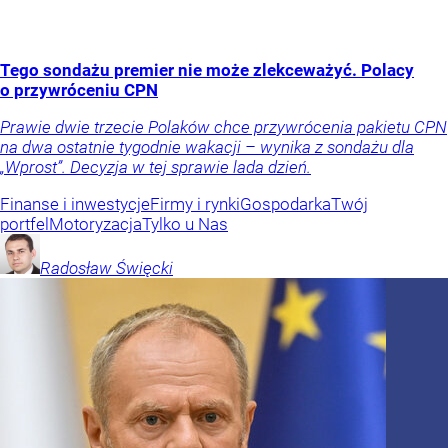
Tego sondażu premier nie może zlekceważyć. Polacy
o przywróceniu CPN
Prawie dwie trzecie Polaków chce przywrócenia pakietu CPN
na dwa ostatnie tygodnie wakacji – wynika z sondażu dla
„Wprost”. Decyzja w tej sprawie lada dzień.
Finanse i inwestycje
Firmy i rynki
Gospodarka
Twój
portfel
Motoryzacja
Tylko u Nas
Radosław
Święcki