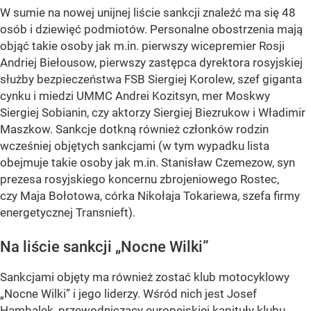
W sumie na nowej unijnej liście sankcji znaleźć ma się 48
osób i dziewięć podmiotów. Personalne obostrzenia mają
objąć takie osoby jak m.in. pierwszy wicepremier Rosji
Andriej Biełousow, pierwszy zastępca dyrektora rosyjskiej
służby bezpieczeństwa FSB Siergiej Korolew, szef giganta
cynku i miedzi UMMC Andrei Kozitsyn, mer Moskwy
Siergiej Sobianin, czy aktorzy Siergiej Biezrukow i Władimir
Maszkow. Sankcje dotkną również członków rodzin
wcześniej objętych sankcjami (w tym wypadku lista
obejmuje takie osoby jak m.in. Stanisław Czemezow, syn
prezesa rosyjskiego koncernu zbrojeniowego Rostec,
czy Maja Bołotowa, córka Nikołaja Tokariewa, szefa firmy
energetycznej Transnieft).
Na liście sankcji „Nocne Wilki”
Sankcjami objęty ma również zostać klub motocyklowy
„Nocne Wilki” i jego liderzy. Wśród nich jest Josef
Hambalek, przewodniczący europejskiej kapituły klubu,