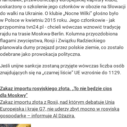
oskarżony o szkolenie jego członków w obozie na Słowacji
do walki na Ukrainie. O klubie „Nocne Wilki” głośno było
w Polsce w kwietniu 2015 roku. Jego członkowie - jak
przypomina tvn24.pl - chcieli wówczas wznowić tradycję
rajdu na trasie Moskwa-Berlin. Kolumna przyozdobiona
flagami zwycięstwa, Rosji i Związku Radzieckiego
planowała dumy przejazd przez polskie ziemie, co zostało
odebrane jako prowokacja polityczna.
Jeśli unijne sankcje zostaną przyjęte wówczas liczba osób
znajdujących się na „czarnej liście” UE wzrośnie do 1129.
Zakaz importu rosyjskiego złota. „To nie będzie cios
dla Moskwy”
Zakaz importu złota z Rosji, nad którym debatuje Unia
Europejska i kraje G7, nie uderzy zbyt mocno w rosyjską
gospodarkę – informuje Al Dżazira.