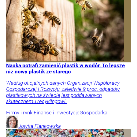
Nauka potrafi zamienić plastik w wodór. To lepsze
niż nowy plastik ze starego
Według oficjalnych danych Organizacji Współpracy
Gospodarczej i Rozwoju, zaledwie 9 proc. odpadów
plastikowych na świecie jest poddawanych
skutecznemu recyklingowi.
Firmy i rynki
Finanse i inwestycje
Gospodarka
Jowita
Flankowska