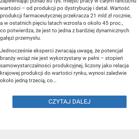
zapewniając ponad 80 tys. miejsc pracy w całym łańcuchu
wartości – od produkcji po dystrybucję i detal. Wartość
produkcji farmaceutycznej przekracza 21 mld zł rocznie,
a w ostatnich pięciu latach wzrosła o około 45 proc.,
co potwierdza, że jest to jedna z bardziej dynamicznych
gałęzi przemysłu.
Jednocześnie eksperci zwracają uwagę, że potencjał
branży wciąż nie jest wykorzystany w pełni – stopień
samowystarczalności produkcyjnej, liczony jako relacja
krajowej produkcji do wartości rynku, wynosi zaledwie
około jedną trzecią, co...
CZYTAJ DALEJ