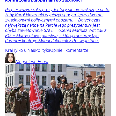
kontra „Cała Europa nam go zazdrości”
Po pierwszym roku prezydentury nic nie wskazuje na to,
żeby Karol Nawrocki wyciszył spory między dwoma
zwaśnionymi politycznymi obozami. – Dotychczas
największą hańbą na karcie jego prezydentury jest
chyba zawetowanie SAFE – ocenia Mariusz Witczak z
KO. – Mamy głowę państwa, z której możemy być
dumni – kontruje Marek Jakubiak z Rozwoju Plus.
Kraj
Tylko u Nas
Polityka
Opinie i komentarze
Magdalena
Frindt