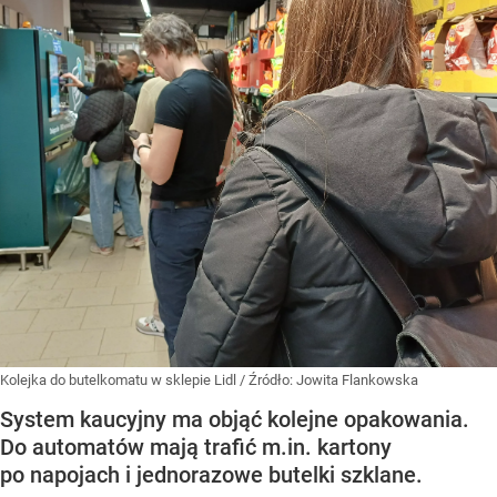
Kolejka do butelkomatu w sklepie Lidl
/ Źródło:
Jowita Flankowska
System kaucyjny ma objąć kolejne opakowania.
Do automatów mają trafić m.in. kartony
po napojach i jednorazowe butelki szklane.