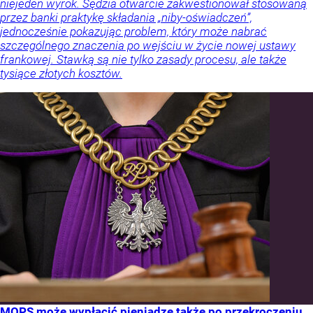
niejeden wyrok. Sędzia otwarcie zakwestionował stosowaną
przez banki praktykę składania „niby-oświadczeń”,
jednocześnie pokazując problem, który może nabrać
szczególnego znaczenia po wejściu w życie nowej ustawy
frankowej. Stawką są nie tylko zasady procesu, ale także
tysiące złotych kosztów.
MOPS może wypłacić pieniądze także po przekroczeniu