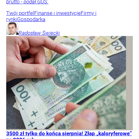
brutto - podał GUS.
Twój portfel
Finanse i inwestycje
Firmy i
rynki
Gospodarka
Radosław
Święcki
3500 zł tylko do końca sierpnia! Złap „kaloryferowe”