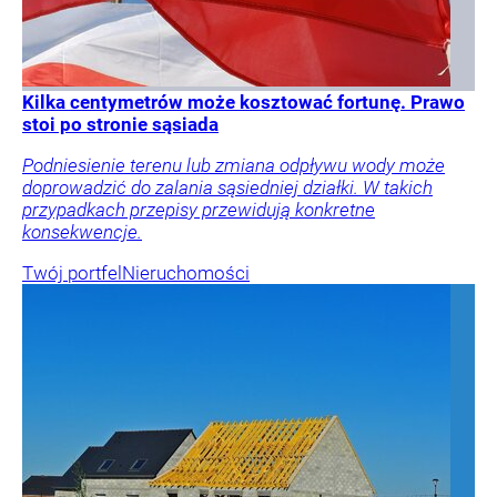
Kilka centymetrów może kosztować fortunę. Prawo
stoi po stronie sąsiada
Podniesienie terenu lub zmiana odpływu wody może
doprowadzić do zalania sąsiedniej działki. W takich
przypadkach przepisy przewidują konkretne
konsekwencje.
Twój portfel
Nieruchomości