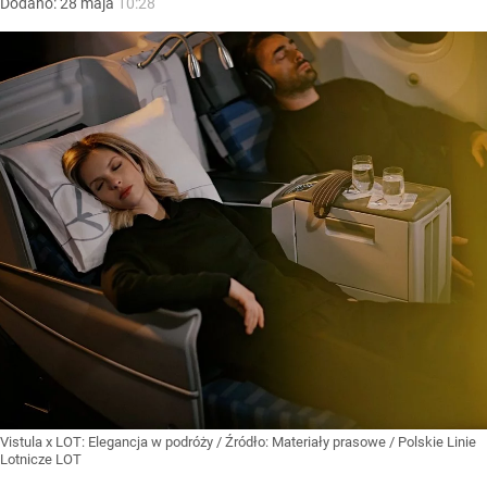
Dodano:
28
maja
10:28
Vistula x LOT: Elegancja w podróży
/ Źródło:
Materiały prasowe
/
Polskie Linie
Lotnicze LOT