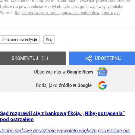
© ℗
Materiał chroniony prawem autorskim. Wszelkie prawa zastrzeżone.
Dalsze rozpowszechnianie artykułu tylko za zgodą wydawcy tygodnika
Wprost.
Regulamin i warunki licencjonowania materiałów prasowych
.
Finanse i inwestycje
Kraj
SKOMENTUJ
UDOSTĘPNIJ
1
Obserwuj nas
w
Google News
Dodaj jako
źródło w Google
Sąd rozprawił się z bankową fikcją. „Niby-potrącenia”
pod ostrzałem
Jedno sądowe pouczenie wywołało większe poruszenie niż