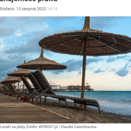
Dodano:
15
sierpnia
2022
14:14
Leżaki na plaży
Źródło:
WPROST.pl
/
Klaudia Zawistowska