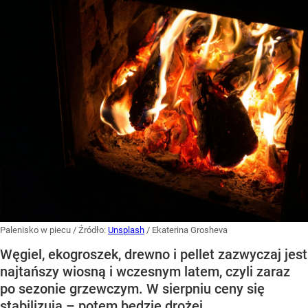
Palenisko w piecu
/ Źródło:
Unsplash
/
Ekaterina Grosheva
Węgiel, ekogroszek, drewno i pellet zazwyczaj jest
najtańszy wiosną i wczesnym latem, czyli zaraz
po sezonie grzewczym. W sierpniu ceny się
stabilizują – potem będzie drożej.