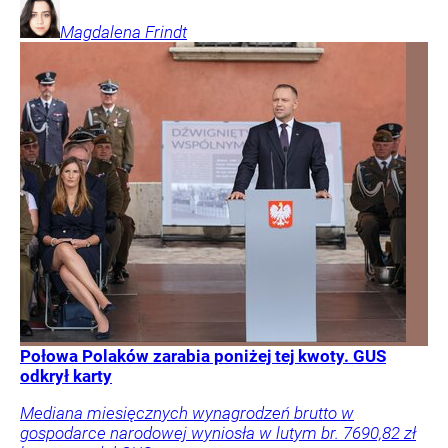
Magdalena
Frindt
Połowa Polaków zarabia poniżej tej kwoty. GUS
odkrył karty
Mediana miesięcznych wynagrodzeń brutto w
gospodarce narodowej wyniosła w lutym br. 7690,82 zł