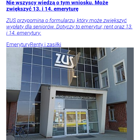
Nie wszyscy wiedzą o tym wniosku. Może
zwiększyć 13. i 14. emeryturę
ZUS przypomina o formularzu, który może zwiększyć
wypłaty dla seniorów. Dotyczy to emerytur, rent oraz 13.
i 14. emerytury.
Emerytury
Renty i zasiłki