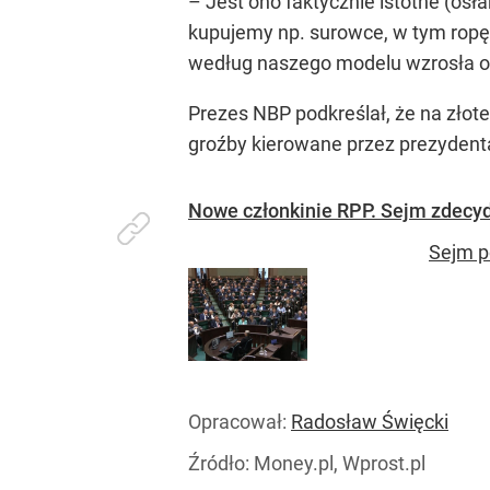
– Jest ono faktycznie istotne (osłab
kupujemy np. surowce, w tym ropę 
według naszego modelu wzrosła o 1 
Prezes NBP podkreślał, że na złot
groźby kierowane przez prezydenta
Nowe członkinie RPP. Sejm zdecy
Sejm p
Opracował:
Radosław Święcki
Źródło:
Money.pl, Wprost.pl