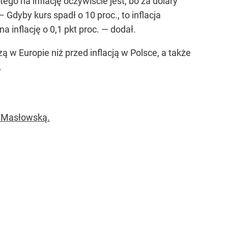
tego na inflację oczywiście jest, bo za dolary
– Gdyby kurs spadł o 10 proc., to inflacja
 inflację o 0,1 pkt proc.
— dodał.
w Europie niż przed inflacją w Polsce, a także
.
ę Masłowską.