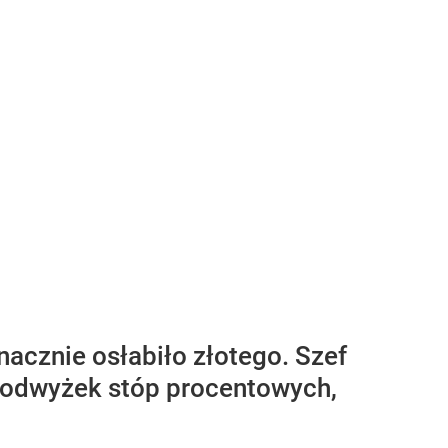
acznie osłabiło złotego. Szef
 podwyżek stóp procentowych,