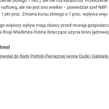
ienie złotego – red.), ale nie ma katastrofy. Przełożenie 
naftową, ale nie jest ono wielkie
– powiedział szef NBP.
pkt proc. Zmiana kursu złotego o 1 proc. wpływa więc na
ego większy wpływ mają obawy przed recesją gospodarczą 
 Rosji Władimira Putina dotyczące użycia broni jądrowej
dował
owołał do Rady Polityki Pieniężnej Iwonę Dudę i Gabriel