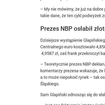
– My nie mówimy, że już na dobre
takie dane, że ten cykl podwyżek z
Prezes NBP osłabił zło
Dzisiejsze wystąpienie Glapińskieg
Centralnego euro kosztowało 4,8584 
4,9587 zł, zaś frank przekroczył bar
– Teoretycznie prezes NBP deklaruje
komentarzy prezesa wskazuje, że ko
a to może niepokoić rynek
– tak o
Śląskiego.
Sam Glapiński odnosząc się do sła