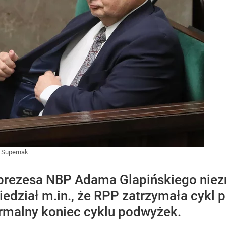
 Supernak
 prezesa NBP Adama Glapińskiego niezn
edział m.in., że RPP zatrzymała cykl
ormalny koniec cyklu podwyżek.