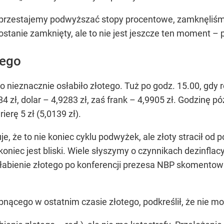
 przestajemy podwyższać stopy procentowe, zamknęliśmy
ostanie zamknięty, ale to nie jest jeszcze ten moment
– 
tego
o nieznacznie osłabiło złotego. Tuż po godz. 15.00, gdy
zł, dolar – 4,9283 zł, zaś frank – 4,9905 zł. Godzinę późn
ierę 5 zł (5,0139 zł).
, że to nie koniec cyklu podwyżek, ale złoty stracił od p
niec jest bliski. Wiele słyszymy o czynnikach dezinflacy
słabienie złotego po konferencji prezesa NBP skomentow
bnącego w ostatnim czasie złotego, podkreślił, że nie mo