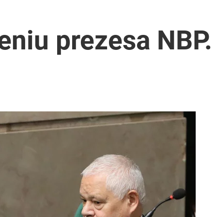
o przekazują sobie nieruchomości
eniu prezesa NBP.
tymistyczne wieści”
anipulują cenami nad morzem