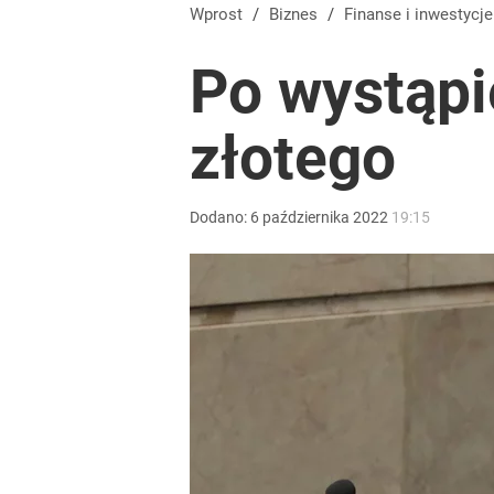
Blisko 200 tys. takich aktów w rok. Polacy masow
Wprost
/
Biznes
/
Finanse i inwestycje
Po wystąpi
dodaj
złotego
Na taki komunikat kierowcy czekali od dawna. „Op
dodaj
Dodano:
6
października
2022
19:15
Tajemnica paragonów grozy. Tak restauratorzy m
dodaj