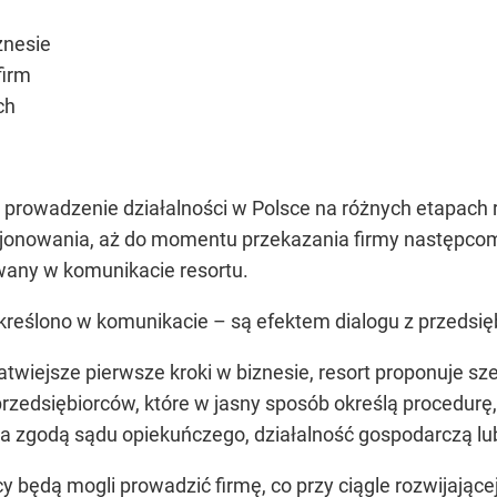
znesie
firm
ch
prowadzenie działalności w Polsce na różnych etapach ro
nkcjonowania, aż do momentu przekazania firmy następ
wany w komunikacie resortu.
kreślono w komunikacie – są efektem dialogu z przedsię
łatwiejsze pierwsze kroki w biznesie, resort proponuje 
rzedsiębiorców, które w jasny sposób określą procedurę,
 zgodą sądu opiekuńczego, działalność gospodarczą l
y będą mogli prowadzić firmę, co przy ciągle rozwijające