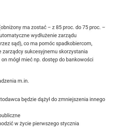
obniżony ma zostać – z 85 proc. do 75 proc. –
automatyczne wydłużenie zarządu
 przez sąd), co ma pomóc spadkobiercom,
ie zarządcy sukcesyjnemu skorzystania
e on mógł mieć np. dostęp do bankowości
adzenia m.in.
ktodawca będzie dążył do zmniejszenia innego
publiczne
odzić w życie pierwszego stycznia