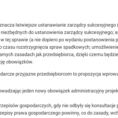
znacza łatwiejsze ustanawianie zarządcy sukcesyjnego (
 niezbędnych do ustanowienia zarządcy sukcesyjnego; 
w tej sprawie (a nie dopiero po wydaniu postanowienia
 do czasu rozstrzygnięcia spraw spadkowych; umożliwien
amych zasadach jak przedsiębiorca, dzięki czemu będzi
ację obowiązków.
spodarcze przyjazne przedsiębiorcom to propozycja wprow
rowadzając jeden nowy obowiązek administracyjny proje
zepisów gospodarczych, gdy nie odbyły się konsultacje 
zepisy prawa gospodarczego powinny, co do zasady, wch