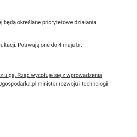
rej będą określane priorytetowe działania
ltacji. Potrwają one do 4 maja br.
z ulgą. Rząd wycofuje się z wprowadzenia
ospodarka.pl minister rozwoju i technologii