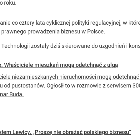
o roku.
e co cztery lata cyklicznej polityki regulacyjnej, w któ
a prawnego prowadzenia biznesu w Polsce.
Technologii zostały dziś skierowane do uzgodnień i konsu
. Właściciele mieszkań mogą odetchnąć z ulgą
ciele niezamieszkanych nieruchomości mogą odetchnąć 
u od pustostanów. Ogłosił to w rozmowie z serwisem 300g
mar Buda.
słem Lewicy. „Proszę nie obrażać polskiego biznesu"