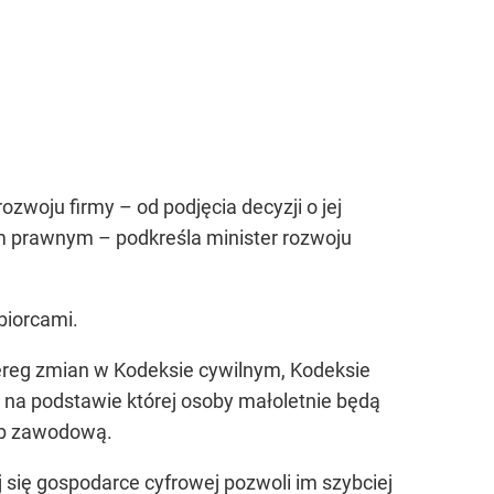
zwoju firmy – od podjęcia decyzji o jej
com prawnym
– podkreśla minister rozwoju
biorcami.
szereg zmian w Kodeksie cywilnym, Kodeksie
 na podstawie której osoby małoletnie będą
ub zawodową.
j się gospodarce cyfrowej pozwoli im szybciej