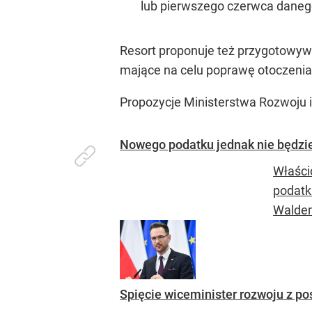
lub pierwszego czerwca daneg
Resort proponuje też przygotowywani
mające na celu poprawę otoczeni
Propozycje Ministerstwa Rozwoju i 
Nowego podatku jednak nie będzie
Właści
podatk
Walde
Spięcie wiceminister rozwoju z po