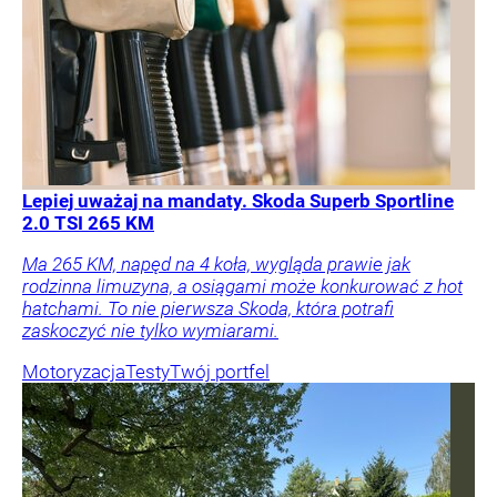
Lepiej uważaj na mandaty. Skoda Superb Sportline
2.0 TSI 265 KM
Ma 265 KM, napęd na 4 koła, wygląda prawie jak
rodzinna limuzyna, a osiągami może konkurować z hot
hatchami. To nie pierwsza Skoda, która potrafi
zaskoczyć nie tylko wymiarami.
Motoryzacja
Testy
Twój portfel