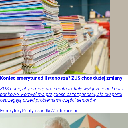
Koniec emerytur od listonosza? ZUS chce dużej zmiany
ZUS chce, aby emerytura i renta trafiały wyłącznie na konto
bankowe. Pomysł ma przynieść oszczędności, ale eksperci
ostrzegają przed problemami części seniorów.
Emerytury
Renty i zasiłki
Wiadomości