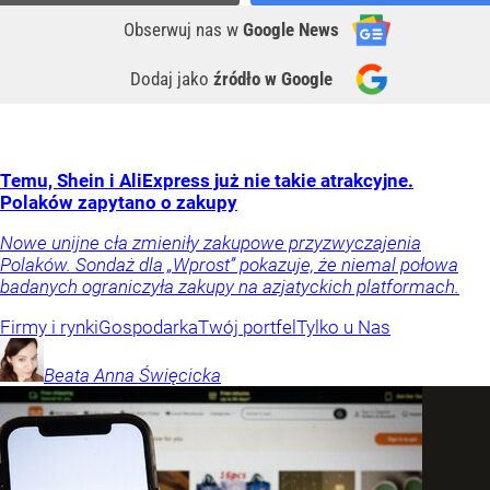
Obserwuj nas
w
Google News
Dodaj jako
źródło w Google
Temu, Shein i AliExpress już nie takie atrakcyjne.
Polaków zapytano o zakupy
Nowe unijne cła zmieniły zakupowe przyzwyczajenia
Polaków. Sondaż dla „Wprost” pokazuje, że niemal połowa
badanych ograniczyła zakupy na azjatyckich platformach.
Firmy i rynki
Gospodarka
Twój portfel
Tylko u Nas
Beata Anna
Święcicka