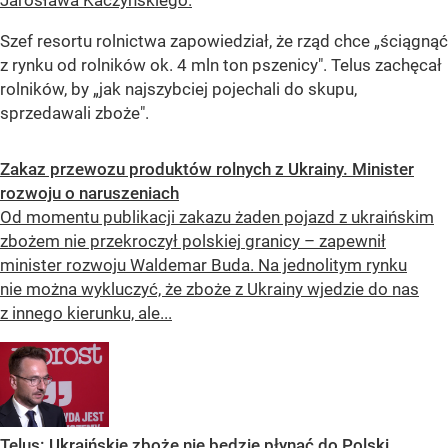
Jarosława Kaczyńskiego.
Szef resortu rolnictwa zapowiedział, że rząd chce „ściągnąć
z rynku od rolników ok. 4 mln ton pszenicy". Telus zachęcał
rolników, by „jak najszybciej pojechali do skupu,
sprzedawali zboże".
Zakaz przewozu produktów rolnych z Ukrainy. Minister
rozwoju o naruszeniach
Od momentu publikacji zakazu żaden pojazd z ukraińskim
zbożem nie przekroczył polskiej granicy – zapewnił
minister rozwoju Waldemar Buda. Na jednolitym rynku
nie można wykluczyć, że zboże z Ukrainy wjedzie do nas
z innego kierunku, ale...
Telus: Ukraińskie zboże nie będzie płynąć do Polski