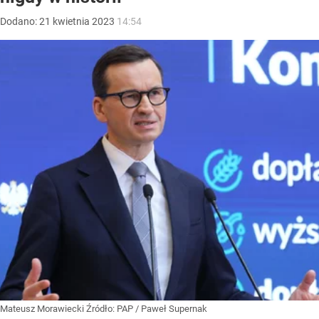
Dodano:
21
kwietnia
2023
14:54
Mateusz Morawiecki
Źródło:
PAP
/
Paweł Supernak