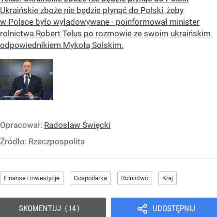
Ukraińskie zboże nie będzie płynąć do Polski, żeby
w Polsce było wyładowywane - poinformował minister
rolnictwa Robert Telus po rozmowie ze swoim ukraińskim
odpowiednikiem Mykołą Solskim.
Opracował:
Radosław Święcki
Źródło:
Rzeczpospolita
Finanse i inwestycje
Gospodarka
Rolnictwo
Kraj
SKOMENTUJ
UDOSTĘPNIJ
14