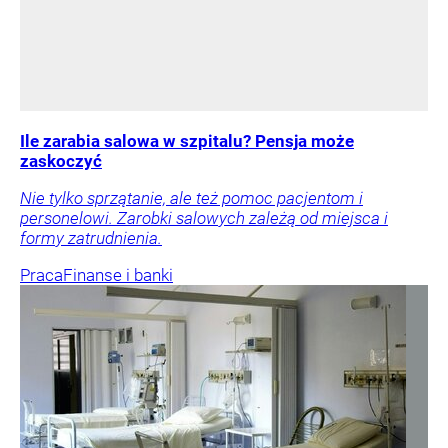
Ile zarabia salowa w szpitalu? Pensja może
zaskoczyć
Nie tylko sprzątanie, ale też pomoc pacjentom i
personelowi. Zarobki salowych zależą od miejsca i
formy zatrudnienia.
Praca
Finanse i banki