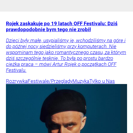
Rojek zaskakuje po 19 latach OFF Festivalu: Dziś
prawdopodobnie bym tego nie zrobił
Dzieci były małe, usypialiśmy je, wchodziliśmy na górę i
do późnej nocy siedzieliśmy przy komputerach. Nie
wspominam tego jako romantycznego czasu, za którym
dziś szczególnie tęsknię. To była po prostu bardzo
ciężka praca – mówi Artur Rojek o początkach OFF
Festivalu.
Rozrywka
Festiwale/Przeglądy
Muzyka
Tylko u Nas