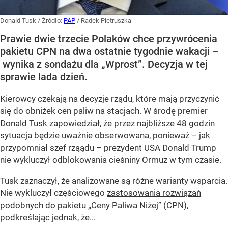
Donald Tusk
/ Źródło:
PAP
/
Radek Pietruszka
Prawie dwie trzecie Polaków chce przywrócenia
pakietu CPN na dwa ostatnie tygodnie wakacji –
wynika z sondażu dla „Wprost”. Decyzja w tej
sprawie lada dzień.
Kierowcy czekają na decyzje rządu, które mają przyczynić
się do obniżek cen paliw na stacjach. W środę premier
Donald Tusk zapowiedział, że przez najbliższe 48 godzin
sytuacja będzie uważnie obserwowana, ponieważ – jak
przypomniał szef rząądu – prezydent USA Donald Trump
nie wykluczył odblokowania cieśniny Ormuz w tym czasie.
Tusk zaznaczył, że analizowane są różne warianty wsparcia.
Nie wykluczył częściowego
zastosowania rozwiązań
podobnych do pakietu „Ceny Paliwa Niżej” (CPN
),
podkreślając jednak, że...