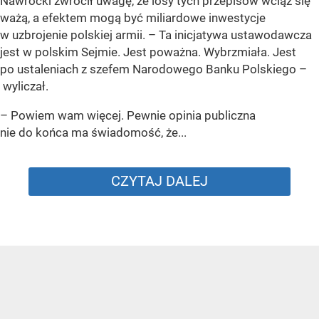
Nawrocki zwrócił uwagę, że losy tych przepisów wciąż się
ważą, a efektem mogą być miliardowe inwestycje
w uzbrojenie polskiej armii. – Ta inicjatywa ustawodawcza
jest w polskim Sejmie. Jest poważna. Wybrzmiała. Jest
po ustaleniach z szefem Narodowego Banku Polskiego –
wyliczał.
– Powiem wam więcej. Pewnie opinia publiczna
nie do końca ma świadomość, że...
CZYTAJ DALEJ