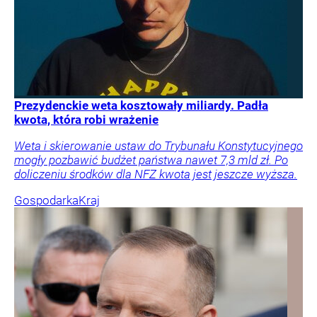
Prezydenckie weta kosztowały miliardy. Padła
kwota, która robi wrażenie
Weta i skierowanie ustaw do Trybunału Konstytucyjnego
mogły pozbawić budżet państwa nawet 7,3 mld zł. Po
doliczeniu środków dla NFZ kwota jest jeszcze wyższa.
Gospodarka
Kraj