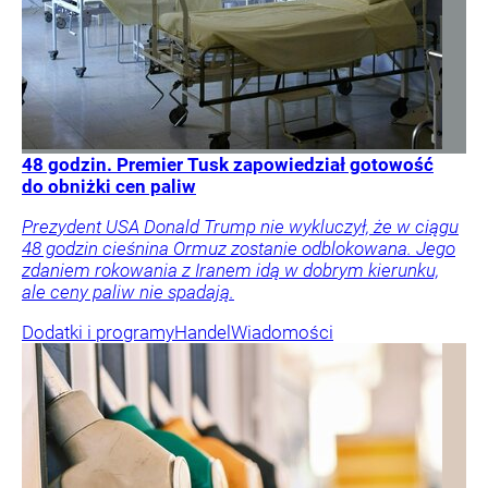
48 godzin. Premier Tusk zapowiedział gotowość
do obniżki cen paliw
Prezydent USA Donald Trump nie wykluczył, że w ciągu
48 godzin cieśnina Ormuz zostanie odblokowana. Jego
zdaniem rokowania z Iranem idą w dobrym kierunku,
ale ceny paliw nie spadają.
Dodatki i programy
Handel
Wiadomości