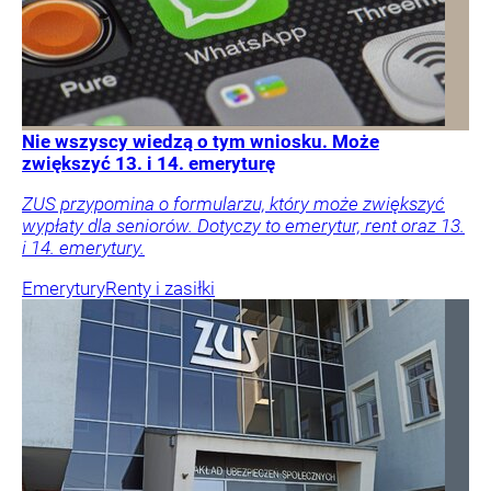
Nie wszyscy wiedzą o tym wniosku. Może
zwiększyć 13. i 14. emeryturę
ZUS przypomina o formularzu, który może zwiększyć
wypłaty dla seniorów. Dotyczy to emerytur, rent oraz 13.
i 14. emerytury.
Emerytury
Renty i zasiłki