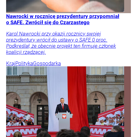
Nawrocki w rocznicę prezydentury przypomniał
o SAFE. Zwrócił się do Czarzastego
Karol Nawrocki przy okazji rocznicy swojej
prezydentury wrócił do ustawy o SAFE 0 proc.
Podkreślał, że obecnie projekt ten firmuje członek
koalicji rządzącej.
Kraj
Polityka
Gospodarka