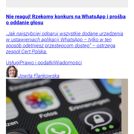
Nie reaguj! Rzekomy konkurs na WhatsApp i prośba
o oddanie głosu
„Jak najszybciej odparuj wszystkie dodane urządzenia
w ustawieniach aplikacji WhatsApp – tylko w ten
sposób odetniesz przestępcom dostęp” – ostrzega
zespół Cert Polska.
Usługi
Prawo i podatki
Wiadomości
Jowita
Flankowska