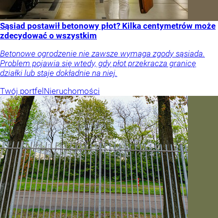
Sąsiad postawił betonowy płot? Kilka centymetrów może
zdecydować o wszystkim
Betonowe ogrodzenie nie zawsze wymaga zgody sąsiada.
Problem pojawia się wtedy, gdy płot przekracza granicę
działki lub staje dokładnie na niej.
Twój portfel
Nieruchomości