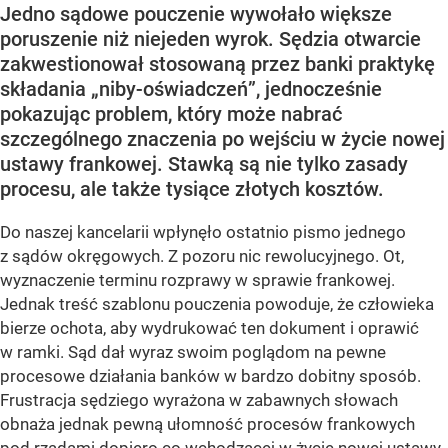
Jedno sądowe pouczenie wywołało większe
poruszenie niż niejeden wyrok. Sędzia otwarcie
zakwestionował stosowaną przez banki praktykę
składania „niby-oświadczeń”, jednocześnie
pokazując problem, który może nabrać
szczególnego znaczenia po wejściu w życie nowej
ustawy frankowej. Stawką są nie tylko zasady
procesu, ale także tysiące złotych kosztów.
Do naszej kancelarii wpłynęło ostatnio pismo jednego
z sądów okręgowych. Z pozoru nic rewolucyjnego. Ot,
wyznaczenie terminu rozprawy w sprawie frankowej.
Jednak treść szablonu pouczenia powoduje, że człowieka
bierze ochota, aby wydrukować ten dokument i oprawić
w ramki. Sąd dał wyraz swoim poglądom na pewne
procesowe działania banków w bardzo dobitny sposób.
Frustracja sędziego wyrażona w zabawnych słowach
obnaża jednak pewną ułomność procesów frankowych
pod rządami dopiero co wchodzącej w życie nowej ustawy.