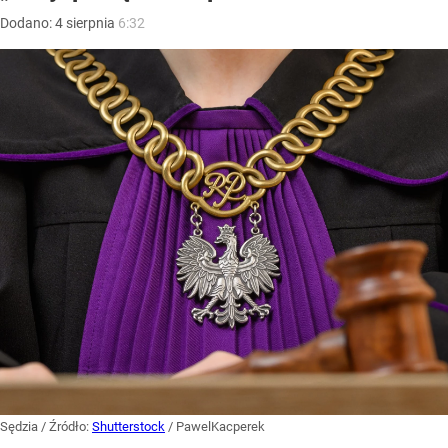
Dodano:
4
sierpnia
6:32
Sędzia
/ Źródło:
Shutterstock
/
PawelKacperek