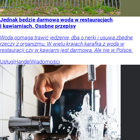
Jednak będzie darmowa woda w restauracjach
i kawiarniach. Osobne przepisy
Woda pomaga trawić jedzenie, dba o nerki i usuwa zbędne
rzeczy z organizmu. W wielu krajach karafka z wodą w
restauracji czy w kawiarni jest darmowa. Ale nie w Polsce.
Usługi
Handel
Wiadomości