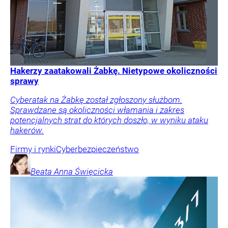
Hakerzy zaatakowali Żabkę. Nietypowe okoliczności
sprawy
Cyberatak na Żabkę został zgłoszony służbom.
Sprawdzane są okoliczności włamania i zakres
potencjalnych strat do których doszło, w wyniku ataku
hakerów.
Firmy i rynki
Cyberbezpieczeństwo
Beata Anna
Święcicka