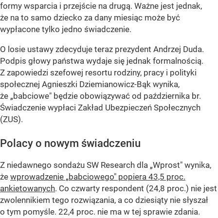
formy wsparcia i przejście na drugą. Ważne jest jednak,
że na to samo dziecko za dany miesiąc może być
wypłacone tylko jedno świadczenie.
O losie ustawy zdecyduje teraz prezydent Andrzej Duda.
Podpis głowy państwa wydaje się jednak formalnością.
Z zapowiedzi szefowej resortu rodziny, pracy i polityki
społecznej Agnieszki Dziemianowicz-Bąk wynika,
że „babciowe" będzie obowiązywać od października br.
Świadczenie wypłaci Zakład Ubezpieczeń Społecznych
(ZUS).
Polacy o nowym świadczeniu
Z niedawnego sondażu SW Research dla „Wprost" wynika,
że
wprowadzenie „babciowego" popiera 43,5 proc.
ankietowanych
. Co czwarty respondent (24,8 proc.) nie jest
zwolennikiem tego rozwiązania, a co dziesiąty nie słyszał
o tym pomyśle. 22,4 proc. nie ma w tej sprawie zdania.