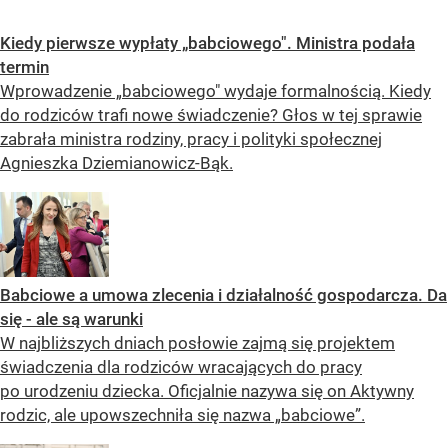
Kiedy pierwsze wypłaty „babciowego". Ministra podała
termin
Wprowadzenie „babciowego" wydaje formalnością. Kiedy
do rodziców trafi nowe świadczenie? Głos w tej sprawie
zabrała ministra rodziny, pracy i polityki społecznej
Agnieszka Dziemianowicz-Bąk.
Babciowe a umowa zlecenia i działalność gospodarcza. Da
się - ale są warunki
W najbliższych dniach posłowie zajmą się projektem
świadczenia dla rodziców wracających do pracy
po urodzeniu dziecka. Oficjalnie nazywa się on Aktywny
rodzic, ale upowszechniła się nazwa „babciowe”.