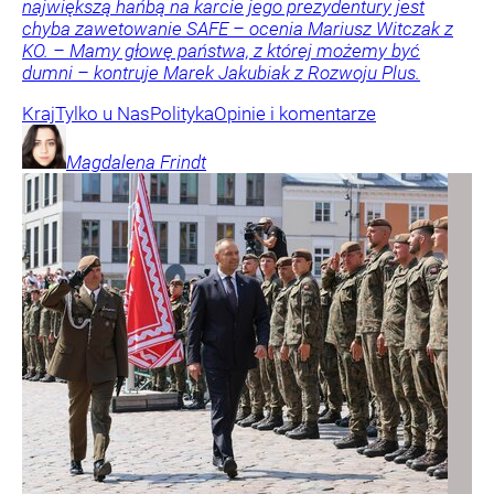
największą hańbą na karcie jego prezydentury jest
chyba zawetowanie SAFE – ocenia Mariusz Witczak z
KO. – Mamy głowę państwa, z której możemy być
dumni – kontruje Marek Jakubiak z Rozwoju Plus.
Kraj
Tylko u Nas
Polityka
Opinie i komentarze
Magdalena
Frindt