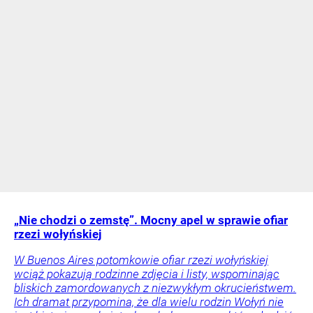
„Nie chodzi o zemstę”. Mocny apel w sprawie ofiar
rzezi wołyńskiej
W Buenos Aires potomkowie ofiar rzezi wołyńskiej
wciąż pokazują rodzinne zdjęcia i listy, wspominając
bliskich zamordowanych z niezwykłym okrucieństwem.
Ich dramat przypomina, że dla wielu rodzin Wołyń nie