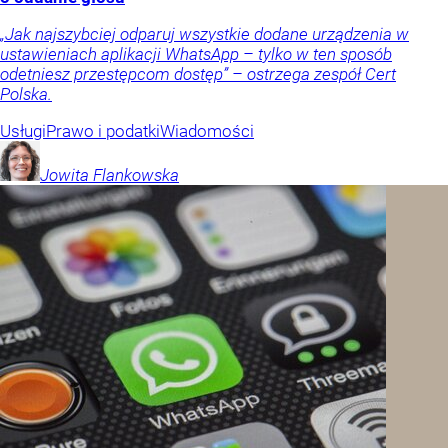
„Jak najszybciej odparuj wszystkie dodane urządzenia w
ustawieniach aplikacji WhatsApp – tylko w ten sposób
odetniesz przestępcom dostęp” – ostrzega zespół Cert
Polska.
Usługi
Prawo i podatki
Wiadomości
Jowita
Flankowska