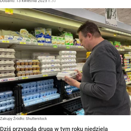
Dodano:
13
kwietnia
2025
8:30
Zakupy
Źródło:
Shutterstock
Dziś przypada druga w tym roku niedziela