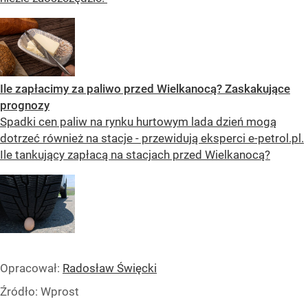
Ile zapłacimy za paliwo przed Wielkanocą? Zaskakujące
prognozy
Spadki cen paliw na rynku hurtowym lada dzień mogą
dotrzeć również na stacje - przewidują eksperci e-petrol.pl.
Ile tankujący zapłacą na stacjach przed Wielkanocą?
Opracował:
Radosław Święcki
Źródło:
Wprost