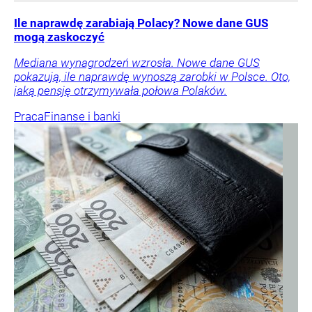
Ile naprawdę zarabiają Polacy? Nowe dane GUS
mogą zaskoczyć
Mediana wynagrodzeń wzrosła. Nowe dane GUS
pokazują, ile naprawdę wynoszą zarobki w Polsce. Oto,
jaką pensję otrzymywała połowa Polaków.
Praca
Finanse i banki