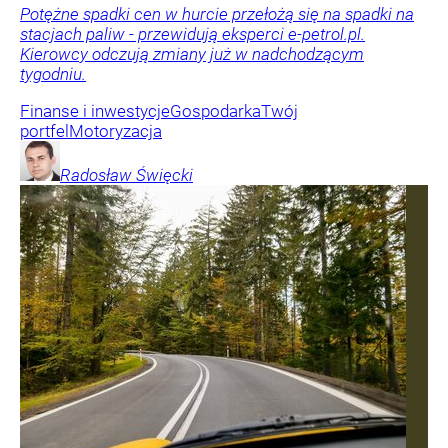
Potężne spadki cen w hurcie przełożą się na spadki na
stacjach paliw - przewidują eksperci e-petrol.pl.
Kierowcy odczują zmiany już w nadchodzącym
tygodniu.
Finanse i inwestycje
Gospodarka
Twój
portfel
Motoryzacja
Radosław
Święcki