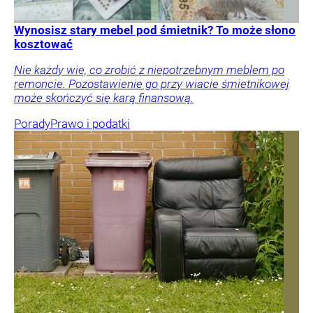
Wynosisz stary mebel pod śmietnik? To może słono
kosztować
Nie każdy wie, co zrobić z niepotrzebnym meblem po
remoncie. Pozostawienie go przy wiacie śmietnikowej
może skończyć się karą finansową.
Porady
Prawo i podatki