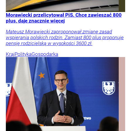
Morawiecki przelicytował PiS. Chce zawieszać 800
plus, daje znacznie więcej
Mateusz Morawiecki zaproponował zmianę zasad
wspierania polskich rodzin. Zamiast 800 plus proponuje
pensję rodzicielską w wysokości 3600 zł.
Kraj
Polityka
Gospodarka