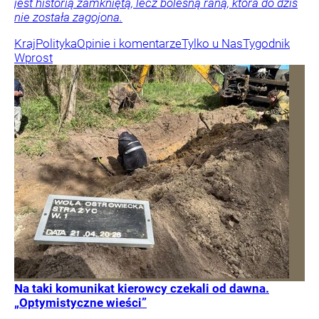
jest historią zamkniętą, lecz bolesną raną, która do dziś
nie została zagojona.
Kraj
Polityka
Opinie i komentarze
Tylko u Nas
Tygodnik
Wprost
Na taki komunikat kierowcy czekali od dawna.
„Optymistyczne wieści”