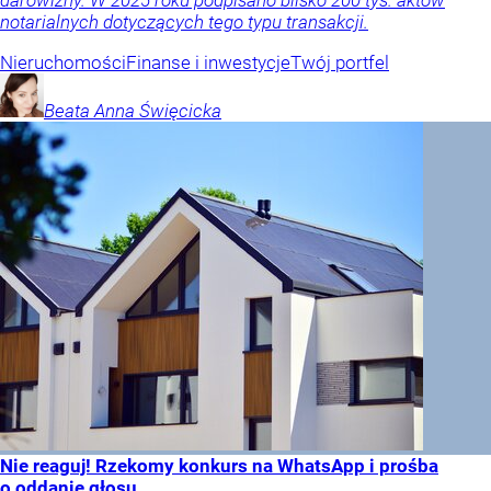
darowizny. W 2025 roku podpisano blisko 200 tys. aktów
notarialnych dotyczących tego typu transakcji.
Nieruchomości
Finanse i inwestycje
Twój portfel
Beata Anna
Święcicka
Nie reaguj! Rzekomy konkurs na WhatsApp i prośba
o oddanie głosu