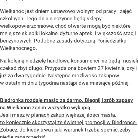
Wielkanoc jest dniem ustawowo wolnym od pracy i zajęć
szkolnych. Tego dnia nieczynne będą sklepy
wielkopowierzchniowe, choć otwarte mogą być niektóre
mniejsze sklepiki lokalne, dyżurne apteki i większość stacji
benzynowych. Podobne zasady dotyczną Poniedziałku
Wielkanocnego.
Na kolejną niedzielę handlową konsumenci nie będą musieli
czekać zbyt długo. Przypada ona bowiem 27 kwietnia, czyli
już za dwa tygodnie. Następna możliwość zakupów
w ostatnim dniu tygodnia nastąpi dwa miesiące później.
Biedronka rozdaje masło za darmo. Biegnij i zrób zapasy
na Wielkanoc zanim wszystko wykupią
Jeśli masz w planach zakup większej ilości masła,
to koniecznie skorzystaj ze świetnej promocji w Biedronce.
Zobacz, do kiedy trwa i jaki warunek trzeba spełnić, żeby
nieźle zaoszczędzić.