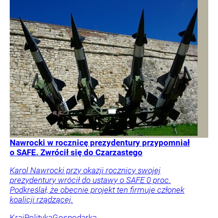
Nawrocki w rocznicę prezydentury przypomniał
o SAFE. Zwrócił się do Czarzastego
Karol Nawrocki przy okazji rocznicy swojej
prezydentury wrócił do ustawy o SAFE 0 proc.
Podkreślał, że obecnie projekt ten firmuje członek
koalicji rządzącej.
Kraj
Polityka
Gospodarka