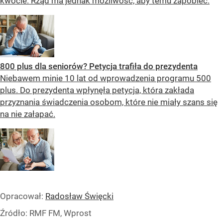
kwocie. Rząd ma jednak możliwość, aby temu zapobiec.
800 plus dla seniorów? Petycja trafiła do prezydenta
Niebawem minie 10 lat od wprowadzenia programu 500
plus. Do prezydenta wpłynęła petycja, która zakłada
przyznania świadczenia osobom, które nie miały szans się
na nie załapać.
Opracował:
Radosław Święcki
Źródło:
RMF FM, Wprost