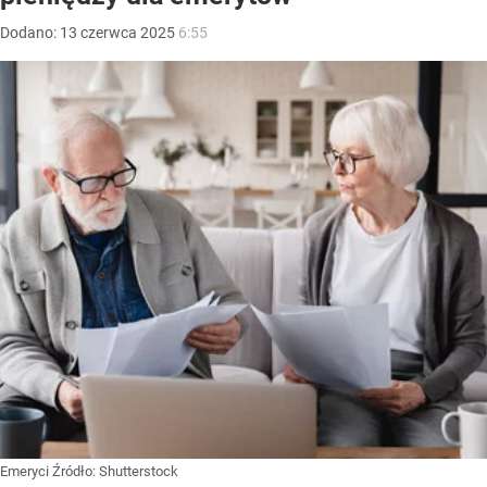
Dodano:
13
czerwca
2025
6:55
Emeryci
Źródło:
Shutterstock