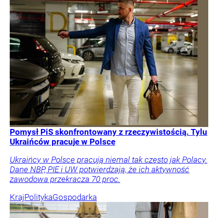
Pomysł PiS skonfrontowany z rzeczywistością. Tylu
Ukraińców pracuje w Polsce
Ukraińcy w Polsce pracują niemal tak często jak Polacy.
Dane NBP, PIE i UW potwierdzają, że ich aktywność
zawodowa przekracza 70 proc.
Kraj
Polityka
Gospodarka