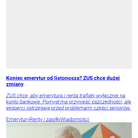
Koniec emerytur od listonosza? ZUS chce dużej
zmiany
ZUS chce, aby emerytura i renta trafiały wyłącznie na
konto bankowe. Pomysł ma przynieść oszczędności, ale
eksperci ostrzegają przed problemami części seniorów.
Emerytury
Renty i zasiłki
Wiadomości