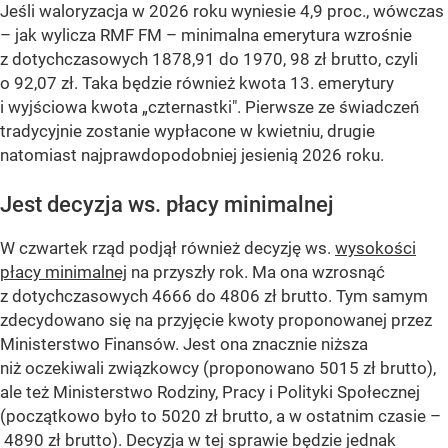
Jeśli waloryzacja w 2026 roku wyniesie 4,9 proc., wówczas
– jak wylicza RMF FM – minimalna emerytura wzrośnie
z dotychczasowych 1878,91 do 1970, 98 zł brutto, czyli
o 92,07 zł. Taka będzie również kwota 13. emerytury
i wyjściowa kwota „czternastki". Pierwsze ze świadczeń
tradycyjnie zostanie wypłacone w kwietniu, drugie
natomiast najprawdopodobniej jesienią 2026 roku.
Jest decyzja ws. płacy minimalnej
W czwartek rząd podjął również decyzję ws.
wysokości
płacy minimalnej
na przyszły rok. Ma ona wzrosnąć
z dotychczasowych 4666 do 4806 zł brutto. Tym samym
zdecydowano się na przyjęcie kwoty proponowanej przez
Ministerstwo Finansów. Jest ona znacznie niższa
niż oczekiwali związkowcy (proponowano 5015 zł brutto),
ale też Ministerstwo Rodziny, Pracy i Polityki Społecznej
(początkowo było to 5020 zł brutto, a w ostatnim czasie –
4890 zł brutto). Decyzja w tej sprawie będzie jednak