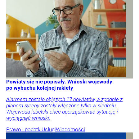
Powiaty się nie popisały. Wnioski wojewody
po wybuchu kolejnej rakiety
Alarmem zostało objętych 17 powiatów, a zgodnie z
planem syreny zostały włączone tylko w siedmiu.
Wojewoda lubelski chce uporządkować sytuację i
wyciągnąć wnioski.
Prawo i podatki
Usługi
Wiadomości