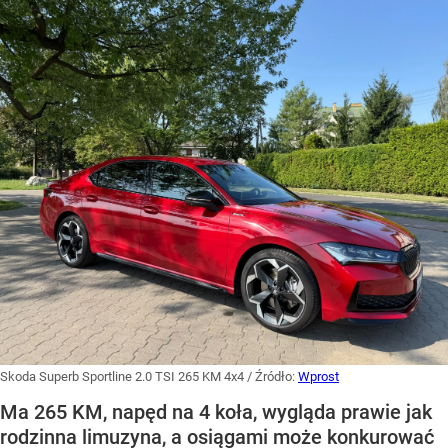
Skoda Superb Sportline 2.0 TSI 265 KM 4x4
/ Źródło:
Wprost
Ma 265 KM, napęd na 4 koła, wygląda prawie jak
rodzinna limuzyna, a osiągami może konkurować