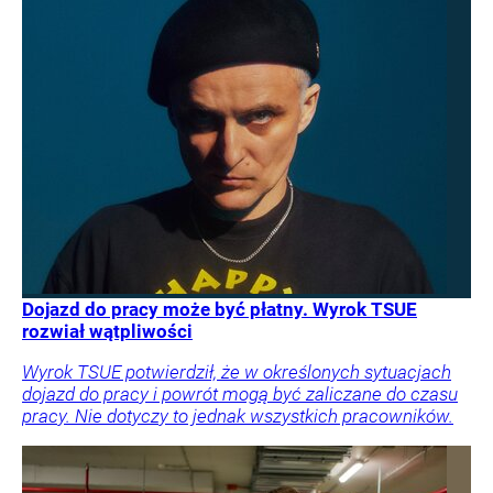
Dojazd do pracy może być płatny. Wyrok TSUE
rozwiał wątpliwości
Wyrok TSUE potwierdził, że w określonych sytuacjach
dojazd do pracy i powrót mogą być zaliczane do czasu
pracy. Nie dotyczy to jednak wszystkich pracowników.