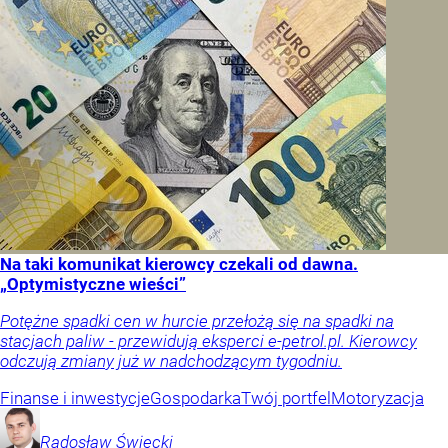
Na taki komunikat kierowcy czekali od dawna.
„Optymistyczne wieści”
Potężne spadki cen w hurcie przełożą się na spadki na
stacjach paliw - przewidują eksperci e-petrol.pl. Kierowcy
odczują zmiany już w nadchodzącym tygodniu.
Finanse i inwestycje
Gospodarka
Twój portfel
Motoryzacja
Radosław
Święcki