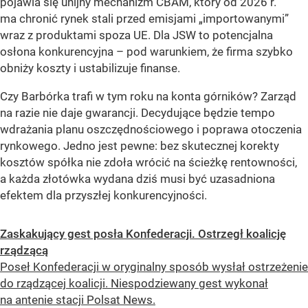
pojawia się unijny mechanizm CBAM, który od 2026 r.
ma chronić rynek stali przed emisjami „importowanymi”
wraz z produktami spoza UE. Dla JSW to potencjalna
osłona konkurencyjna – pod warunkiem, że firma szybko
obniży koszty i ustabilizuje finanse.
Czy Barbórka trafi w tym roku na konta górników? Zarząd
na razie nie daje gwarancji. Decydujące będzie tempo
wdrażania planu oszczędnościowego i poprawa otoczenia
rynkowego. Jedno jest pewne: bez skutecznej korekty
kosztów spółka nie zdoła wrócić na ścieżkę rentowności,
a każda złotówka wydana dziś musi być uzasadniona
efektem dla przyszłej konkurencyjności.
Zaskakujący gest posła Konfederacji. Ostrzegł koalicję
rządzącą
Poseł Konfederacji w oryginalny sposób wysłał ostrzeżenie
do rządzącej koalicji. Niespodziewany gest wykonał
na antenie stacji Polsat News.