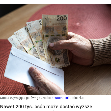
Osoba trzymająca gotówkę
/ Źródło:
Shutterstock
/
Blaszko
Nawet 200 tys. osób może dostać wyższe