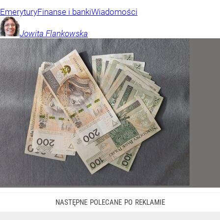
Emerytury
Finanse i banki
Wiadomości
Jowita
Flankowska