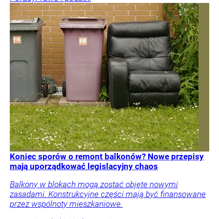
Koniec sporów o remont balkonów? Nowe przepisy
mają uporządkować legislacyjny chaos
Balkony w blokach mogą zostać objęte nowymi
zasadami. Konstrukcyjne części mają być finansowane
przez wspólnoty mieszkaniowe.