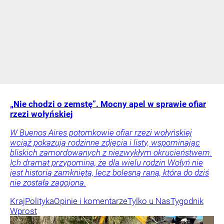
„Nie chodzi o zemstę”. Mocny apel w sprawie ofiar
rzezi wołyńskiej
W Buenos Aires potomkowie ofiar rzezi wołyńskiej
wciąż pokazują rodzinne zdjęcia i listy, wspominając
bliskich zamordowanych z niezwykłym okrucieństwem.
Ich dramat przypomina, że dla wielu rodzin Wołyń nie
jest historią zamkniętą, lecz bolesną raną, która do dziś
nie została zagojona.
Kraj
Polityka
Opinie i komentarze
Tylko u Nas
Tygodnik
Wprost