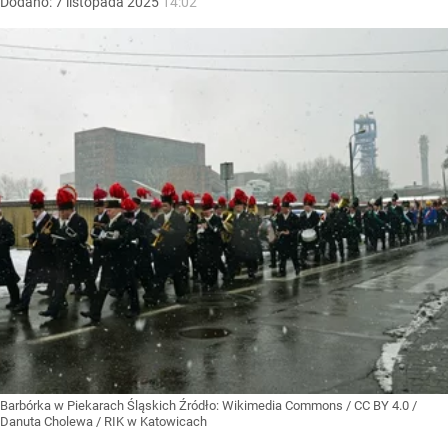
Dodano:
7
listopada
2025
14:02
Barbórka w Piekarach Śląskich
Źródło:
Wikimedia Commons
/
CC BY 4.0 /
Danuta Cholewa / RIK w Katowicach