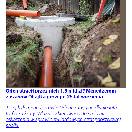
Orlen stracił przez nich 1,5 mld zł? Menedżerom
z czasów Obajtka grozi po 25 lat więzienia
Trzej byli menedżerowie Orlenu mogą na długie lata
trafić za kraty. Właśnie skierowano do sądu akt
oskarżenia w sprawie miliardowych strat państwowej
spółki.