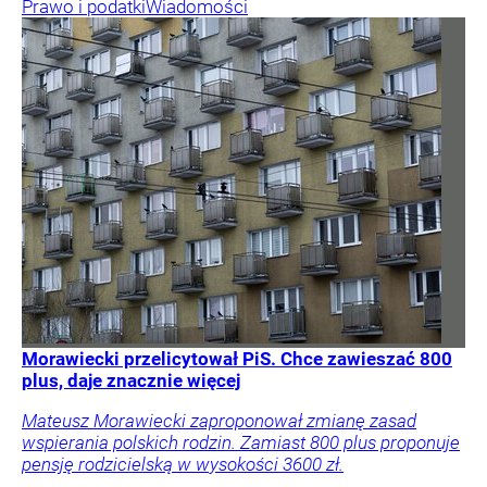
Prawo i podatki
Wiadomości
Morawiecki przelicytował PiS. Chce zawieszać 800
plus, daje znacznie więcej
Mateusz Morawiecki zaproponował zmianę zasad
wspierania polskich rodzin. Zamiast 800 plus proponuje
pensję rodzicielską w wysokości 3600 zł.