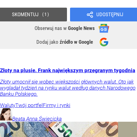
SKOMENTUJ
UDOSTĘPNIJ
1
Obserwuj nas
w
Google News
Dodaj jako
źródło w Google
Złoty na plusie. Frank największym przegranym tygodnia
Złoty umocnił się wobec większości głównych walut. Oto jak
wyglądał tydzień na rynku walut według danych Narodowego
Banku Polskiego.
Waluty
Twój portfel
Firmy i rynki
Beata Anna
Święcicka