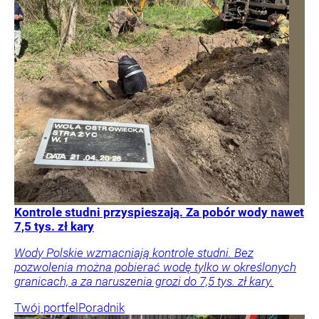
Kontrole studni przyspieszają. Za pobór wody nawet
7,5 tys. zł kary
Wody Polskie wzmacniają kontrole studni. Bez
pozwolenia można pobierać wodę tylko w określonych
granicach, a za naruszenia grozi do 7,5 tys. zł kary.
Twój portfel
Poradnik