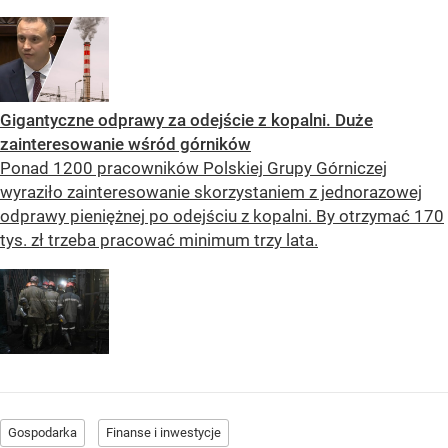
Gigantyczne odprawy za odejście z kopalni. Duże
zainteresowanie wśród górników
Ponad 1200 pracowników Polskiej Grupy Górniczej
wyraziło zainteresowanie skorzystaniem z jednorazowej
odprawy pieniężnej po odejściu z kopalni. By otrzymać 170
tys. zł trzeba pracować minimum trzy lata.
Gospodarka
Finanse i inwestycje