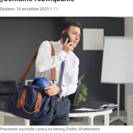
Dodano:
10
września
2025
8:55
Pracownik wychodzi z pracy na trening
Źródło:
Shutterstock