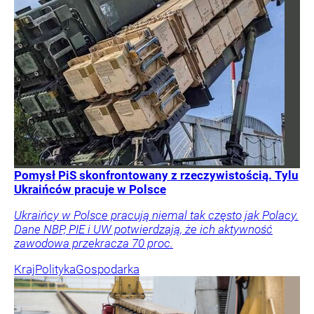
Pomysł PiS skonfrontowany z rzeczywistością. Tylu
Ukraińców pracuje w Polsce
Ukraińcy w Polsce pracują niemal tak często jak Polacy.
Dane NBP, PIE i UW potwierdzają, że ich aktywność
zawodowa przekracza 70 proc.
Kraj
Polityka
Gospodarka