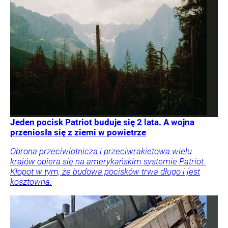
Jeden pocisk Patriot buduje się 2 lata. A wojna
przeniosła się z ziemi w powietrze
Obrona przeciwlotnicza i przeciwrakietowa wielu
krajów opiera się na amerykańskim systemie Patriot.
Kłopot w tym, że budowa pocisków trwa długo i jest
kosztowna.