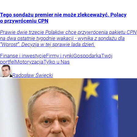
Tego sondażu premier nie może zlekceważyć. Polacy
o przywróceniu CPN
Prawie dwie trzecie Polaków chce przywrócenia pakietu CPN
na dwa ostatnie tygodnie wakacji - wynika z sondażu dla
“Wprost”. Decyzja w tej sprawie lada dzień.
Finanse i inwestycje
Firmy i rynki
Gospodarka
Twój
portfel
Motoryzacja
Tylko u Nas
Radosław
Święcki