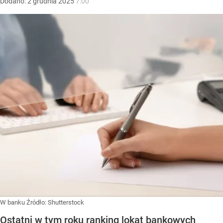
Dodano:
2
grudnia
2025
7:00
W banku
Źródło:
Shutterstock
Ostatni w tym roku ranking lokat bankowych