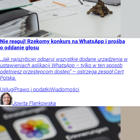
Nie reaguj! Rzekomy konkurs na WhatsApp i prośba
o oddanie głosu
„Jak najszybciej odparuj wszystkie dodane urządzenia w
ustawieniach aplikacji WhatsApp – tylko w ten sposób
odetniesz przestępcom dostęp” – ostrzega zespół Cert
Polska.
Usługi
Prawo i podatki
Wiadomości
Jowita
Flankowska