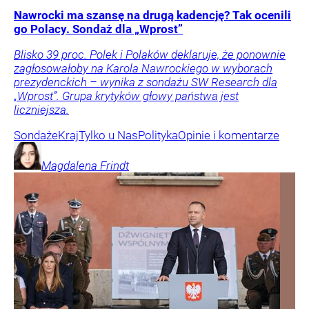
Nawrocki ma szansę na drugą kadencję? Tak ocenili
go Polacy. Sondaż dla „Wprost”
Blisko 39 proc. Polek i Polaków deklaruje, że ponownie
zagłosowałoby na Karola Nawrockiego w wyborach
prezydenckich – wynika z sondażu SW Research dla
„Wprost”. Grupa krytyków głowy państwa jest
liczniejsza.
Sondaże
Kraj
Tylko u Nas
Polityka
Opinie i komentarze
Magdalena
Frindt