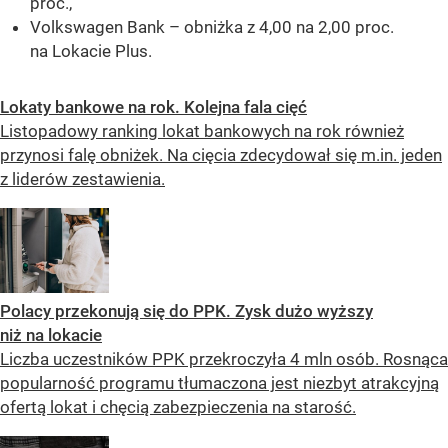
proc.,
Volkswagen Bank – obniżka z 4,00 na 2,00 proc.
na Lokacie Plus.
Lokaty bankowe na rok. Kolejna fala cięć
Listopadowy ranking lokat bankowych na rok również
przynosi falę obniżek. Na cięcia zdecydował się m.in. jeden
z liderów zestawienia.
Polacy przekonują się do PPK. Zysk dużo wyższy
niż na lokacie
Liczba uczestników PPK przekroczyła 4 mln osób. Rosnąca
popularność programu tłumaczona jest niezbyt atrakcyjną
ofertą lokat i chęcią zabezpieczenia na starość.