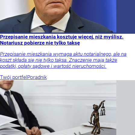
Przepisanie mieszkania kosztuje więcej, niż myślisz.
Notariusz pobierze nie tylko taksę
Przepisanie mieszkania wymaga aktu notarialnego, ale na
koszt składa się nie tylko taksa. Znaczenie mają także
podatki, opłaty sądowe i wartość nieruchomości.
Twój portfel
Poradnik