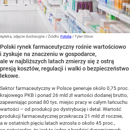
Apteka, zdjęcie ilustracyjne
/ Źródło:
Fotolia
/
Tyler Olson
Polski rynek farmaceutyczny rośnie wartościowo
i zyskuje na znaczeniu w gospodarce,
ale w najbliższych latach zmierzy się z ostrą
presją kosztów, regulacji i walki o bezpieczeństwo
lekowe.
Sektor farmaceutyczny w Polsce generuje około 0,75 proc.
krajowego PKB i ponad 26 mld zł wartości dodanej brutto,
zapewniając ponad 80 tys. miejsc pracy w całym łańcuchu
wartości – od produkcji po dystrybucję i detal. Wartość
produkcji farmaceutycznej przekracza 21 mld zł rocznie,
a w ostatnich pięciu latach wzrosła o około 45 proc.,
co potwierdza, że jest to jedna z bardziej dynamicznych