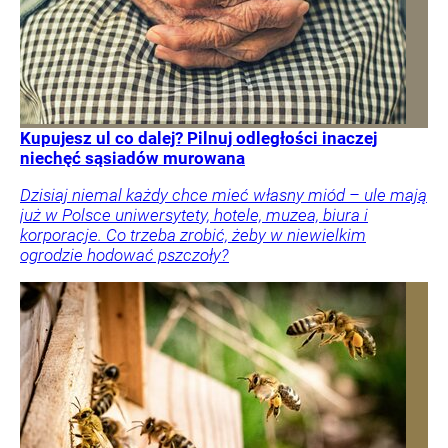
Kupujesz ul co dalej? Pilnuj odległości inaczej
niechęć sąsiadów murowana
Dzisiaj niemal każdy chce mieć własny miód – ule mają
już w Polsce uniwersytety, hotele, muzea, biura i
korporacje. Co trzeba zrobić, żeby w niewielkim
ogrodzie hodować pszczoły?