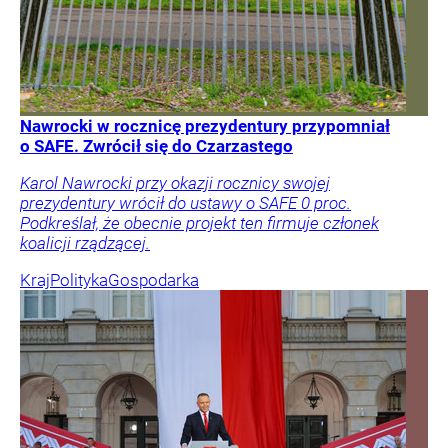
Nawrocki w rocznicę prezydentury przypomniał
o SAFE. Zwrócił się do Czarzastego
Karol Nawrocki przy okazji rocznicy swojej
prezydentury wrócił do ustawy o SAFE 0 proc.
Podkreślał, że obecnie projekt ten firmuje członek
koalicji rządzącej.
Kraj
Polityka
Gospodarka