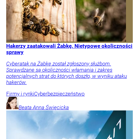
Hakerzy zaatakowali Żabkę. Nietypowe okoliczności
sprawy
Cyberatak na Żabkę został zgłoszony służbom.
Sprawdzane są okoliczności włamania i zakres
potencjalnych strat do których doszło, w wyniku ataku
hakerów.
Firmy i rynki
Cyberbezpieczeństwo
Beata Anna
Święcicka