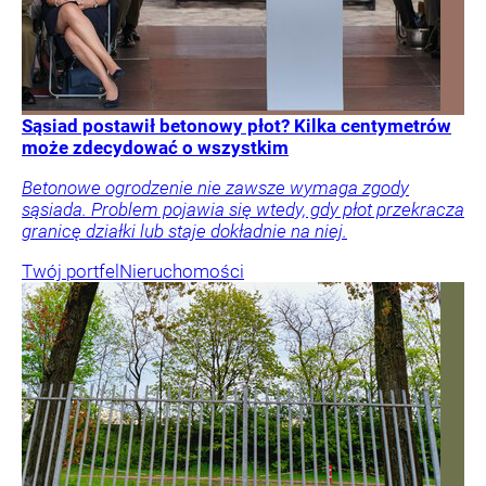
Sąsiad postawił betonowy płot? Kilka centymetrów
może zdecydować o wszystkim
Betonowe ogrodzenie nie zawsze wymaga zgody
sąsiada. Problem pojawia się wtedy, gdy płot przekracza
granicę działki lub staje dokładnie na niej.
Twój portfel
Nieruchomości