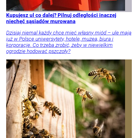
Kupujesz ul co dalej? Pilnuj odległości inaczej
niechęć sąsiadów murowana
Dzisiaj niemal każdy chce mieć własny miód – ule mają
już w Polsce uniwersytety, hotele, muzea, biura i
korporacje. Co trzeba zrobić, żeby w niewielkim
ogrodzie hodować pszczoły?