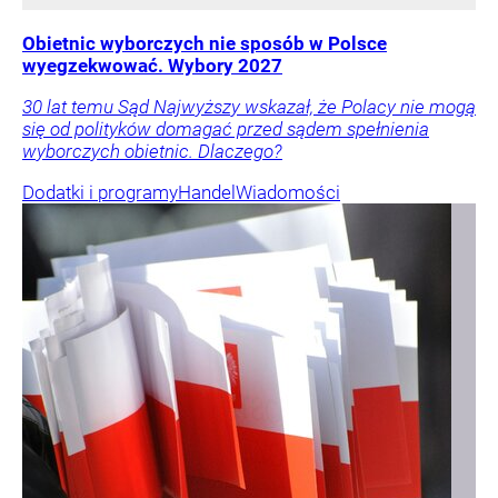
Obietnic wyborczych nie sposób w Polsce
wyegzekwować. Wybory 2027
30 lat temu Sąd Najwyższy wskazał, że Polacy nie mogą
się od polityków domagać przed sądem spełnienia
wyborczych obietnic. Dlaczego?
Dodatki i programy
Handel
Wiadomości