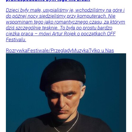
Dzieci były małe, usypialiśmy je, wchodziliśmy na górę i
do późnej nocy siedzieliśmy przy komputerach. Nie
wspominam tego jako romantycznego czasu, za którym
dziś szczególnie tęsknię. To była po prostu bardzo
ciężka praca – mówi Artur Rojek o początkach OFF
Festivalu.
Rozrywka
Festiwale/Przeglądy
Muzyka
Tylko u Nas