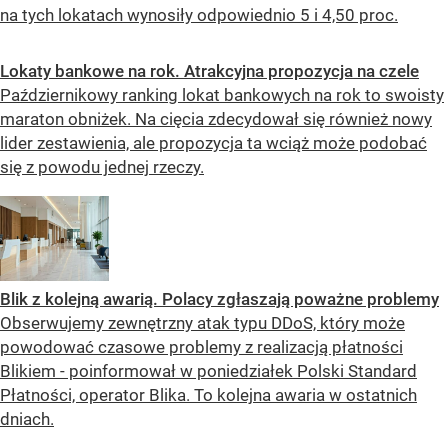
na tych lokatach wynosiły odpowiednio 5 i 4,50 proc.
Lokaty bankowe na rok. Atrakcyjna propozycja na czele
Październikowy ranking lokat bankowych na rok to swoisty
maraton obniżek. Na cięcia zdecydował się również nowy
lider zestawienia, ale propozycja ta wciąż może podobać
się z powodu jednej rzeczy.
Blik z kolejną awarią. Polacy zgłaszają poważne problemy
Obserwujemy zewnętrzny atak typu DDoS, który może
powodować czasowe problemy z realizacją płatności
Blikiem - poinformował w poniedziałek Polski Standard
Płatności, operator Blika. To kolejna awaria w ostatnich
dniach.