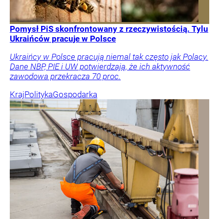
Pomysł PiS skonfrontowany z rzeczywistością. Tylu
Ukraińców pracuje w Polsce
Ukraińcy w Polsce pracują niemal tak często jak Polacy.
Dane NBP, PIE i UW potwierdzają, że ich aktywność
zawodowa przekracza 70 proc.
Kraj
Polityka
Gospodarka