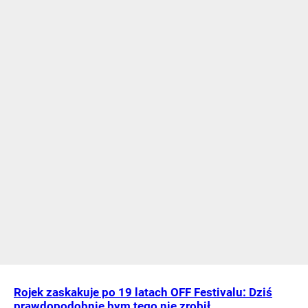
Rojek zaskakuje po 19 latach OFF Festivalu: Dziś
prawdopodobnie bym tego nie zrobił