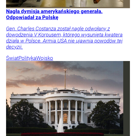
Nagła dymisja amerykańskiego generała.
Odpowiadał za Polskę
Gen. Charles Costanza został nagle odwołany z
dowodzenia V Korpusem, którego wysunięta kwatera
działa w Polsce. Armia USA nie ujawnia powodów tej
decyzji.
Świat
Polityka
Wojsko