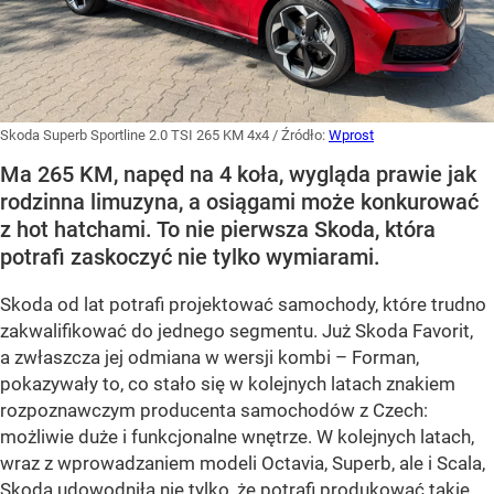
Skoda Superb Sportline 2.0 TSI 265 KM 4x4
/ Źródło:
Wprost
Ma 265 KM, napęd na 4 koła, wygląda prawie jak
rodzinna limuzyna, a osiągami może konkurować
z hot hatchami. To nie pierwsza Skoda, która
potrafi zaskoczyć nie tylko wymiarami.
Skoda od lat potrafi projektować samochody, które trudno
zakwalifikować do jednego segmentu. Już Skoda Favorit,
a zwłaszcza jej odmiana w wersji kombi – Forman,
pokazywały to, co stało się w kolejnych latach znakiem
rozpoznawczym producenta samochodów z Czech:
możliwie duże i funkcjonalne wnętrze. W kolejnych latach,
wraz z wprowadzaniem modeli Octavia, Superb, ale i Scala,
Skoda udowodniła nie tylko, że potrafi produkować takie