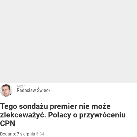
Autor:
Radosław Święcki
Tego sondażu premier nie może
zlekceważyć. Polacy o przywróceniu
CPN
Dodano:
7
sierpnia
5:34