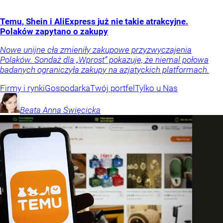
Temu, Shein i AliExpress już nie takie atrakcyjne.
Polaków zapytano o zakupy
Nowe unijne cła zmieniły zakupowe przyzwyczajenia
Polaków. Sondaż dla „Wprost” pokazuje, że niemal połowa
badanych ograniczyła zakupy na azjatyckich platformach.
Firmy i rynki
Gospodarka
Twój portfel
Tylko u Nas
Beata Anna
Święcicka