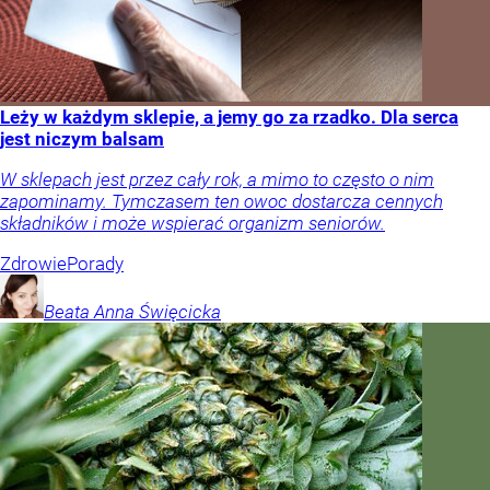
Leży w każdym sklepie, a jemy go za rzadko. Dla serca
jest niczym balsam
W sklepach jest przez cały rok, a mimo to często o nim
zapominamy. Tymczasem ten owoc dostarcza cennych
składników i może wspierać organizm seniorów.
Zdrowie
Porady
Beata Anna
Święcicka