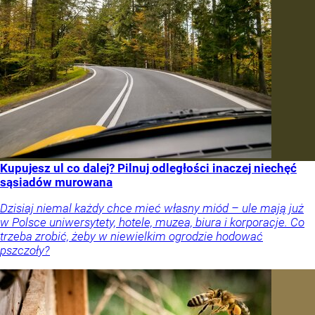
Kupujesz ul co dalej? Pilnuj odległości inaczej niechęć
sąsiadów murowana
Dzisiaj niemal każdy chce mieć własny miód – ule mają już
w Polsce uniwersytety, hotele, muzea, biura i korporacje. Co
trzeba zrobić, żeby w niewielkim ogrodzie hodować
pszczoły?