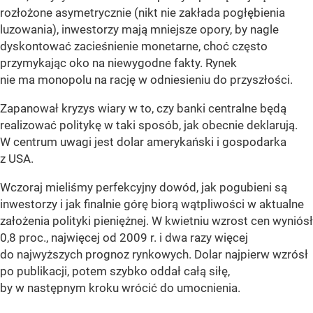
rozłożone asymetrycznie (nikt nie zakłada pogłębienia
luzowania), inwestorzy mają mniejsze opory, by nagle
dyskontować zacieśnienie monetarne, choć często
przymykając oko na niewygodne fakty. Rynek
nie ma monopolu na rację w odniesieniu do przyszłości.
Zapanował kryzys wiary w to, czy banki centralne będą
realizować politykę w taki sposób, jak obecnie deklarują.
W centrum uwagi jest dolar amerykański i gospodarka
z USA.
Wczoraj mieliśmy perfekcyjny dowód, jak pogubieni są
inwestorzy i jak finalnie górę biorą wątpliwości w aktualne
założenia polityki pieniężnej. W kwietniu wzrost cen wyniósł
0,8 proc., najwięcej od 2009 r. i dwa razy więcej
do najwyższych prognoz rynkowych. Dolar najpierw wzrósł
po publikacji, potem szybko oddał całą siłę,
by w następnym kroku wrócić do umocnienia.