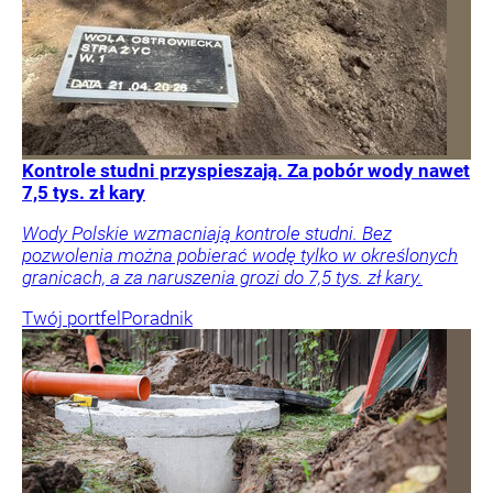
Kontrole studni przyspieszają. Za pobór wody nawet
7,5 tys. zł kary
Wody Polskie wzmacniają kontrole studni. Bez
pozwolenia można pobierać wodę tylko w określonych
granicach, a za naruszenia grozi do 7,5 tys. zł kary.
Twój portfel
Poradnik