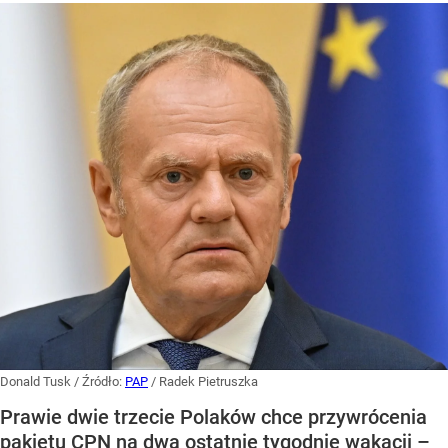
Donald Tusk
/ Źródło:
PAP
/
Radek Pietruszka
Prawie dwie trzecie Polaków chce przywrócenia
pakietu CPN na dwa ostatnie tygodnie wakacji –