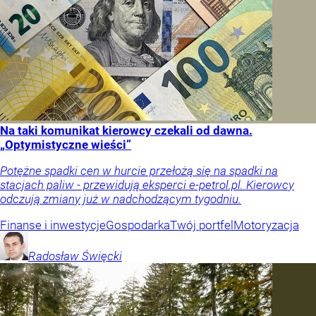
Na taki komunikat kierowcy czekali od dawna.
„Optymistyczne wieści”
Potężne spadki cen w hurcie przełożą się na spadki na
stacjach paliw - przewidują eksperci e-petrol.pl. Kierowcy
odczują zmiany już w nadchodzącym tygodniu.
Finanse i inwestycje
Gospodarka
Twój portfel
Motoryzacja
Radosław
Święcki