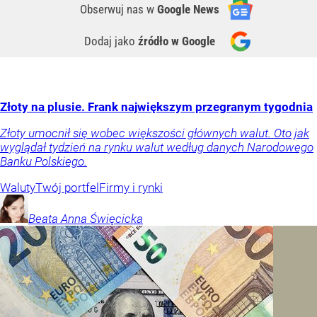
Obserwuj nas
w
Google News
Dodaj jako
źródło w Google
Złoty na plusie. Frank największym przegranym tygodnia
Złoty umocnił się wobec większości głównych walut. Oto jak
wyglądał tydzień na rynku walut według danych Narodowego
Banku Polskiego.
Waluty
Twój portfel
Firmy i rynki
Beata Anna
Święcicka