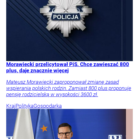
Morawiecki przelicytował PiS. Chce zawieszać 800
plus, daje znacznie więcej
Mateusz Morawiecki zaproponował zmianę zasad
wspierania polskich rodzin. Zamiast 800 plus proponuje
pensję rodzicielską w wysokości 3600 zł.
Kraj
Polityka
Gospodarka