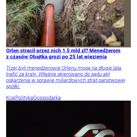
Orlen stracił przez nich 1,5 mld zł? Menedżerom
z czasów Obajtka grozi po 25 lat więzienia
Trzej byli menedżerowie Orlenu mogą na długie lata
trafić za kraty. Właśnie skierowano do sądu akt
oskarżenia w sprawie miliardowych strat państwowej
spółki.
Kraj
Polityka
Gospodarka