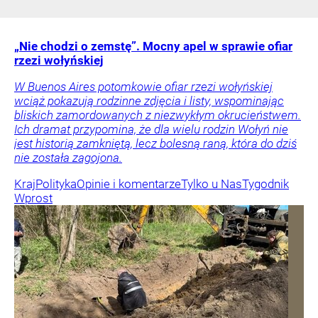
„Nie chodzi o zemstę”. Mocny apel w sprawie ofiar
rzezi wołyńskiej
W Buenos Aires potomkowie ofiar rzezi wołyńskiej
wciąż pokazują rodzinne zdjęcia i listy, wspominając
bliskich zamordowanych z niezwykłym okrucieństwem.
Ich dramat przypomina, że dla wielu rodzin Wołyń nie
jest historią zamkniętą, lecz bolesną raną, która do dziś
nie została zagojona.
Kraj
Polityka
Opinie i komentarze
Tylko u Nas
Tygodnik
Wprost