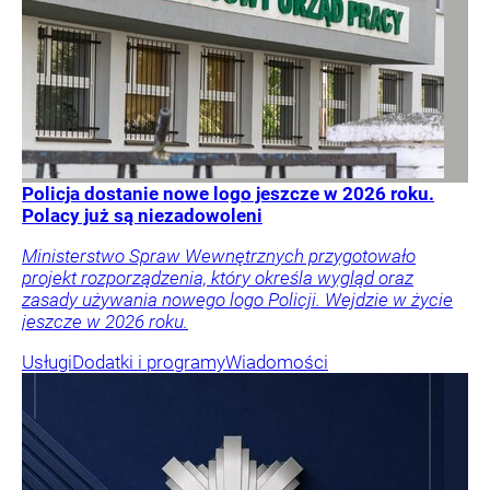
Policja dostanie nowe logo jeszcze w 2026 roku.
Polacy już są niezadowoleni
Ministerstwo Spraw Wewnętrznych przygotowało
projekt rozporządzenia, który określa wygląd oraz
zasady używania nowego logo Policji. Wejdzie w życie
jeszcze w 2026 roku.
Usługi
Dodatki i programy
Wiadomości