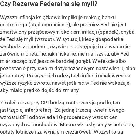
Czy Rezerwa Federalna się myli?
Wyższa inflacja książkowo implikuje reakcję banku
centralnego (stąd umocnienie), ale przecież Fed nie jest
zmartwiony przejściowym skokiem inflacji (spadek), chyba
że Fed się myli (wzrost). W sytuacji, kiedy gospodarka
wychodzi z pandemii, ożywienie postępuje i ma wsparcie
zarówno monetarne, jak i fiskalne, nie ma ryzyka, aby Fed
miał zacząć być jeszcze bardziej gołębi. W efekcie albo
pozostanie przy swoim dotychczasowym nastawieniu, albo
je zaostrzy. Po wysokich odczytach inflacji rynek wycenia
wyższe ryzyko zwrotu, nawet jeśli nic w Fed nie wskazuje,
aby miało prędko dojść do zmiany.
Z kolei szczegóły CPI budzą kontrowersje pod kątem
jastrzębiej interpretacji. Za jedną trzecią kwietniowego
wzrostu CPI odpowiada 10-procentowy wzrost cen
używanych samochodów. Mocno wzrosły ceny w hotelach,
opłaty lotnicze i za wynajem ciężarówek. Wszystko są