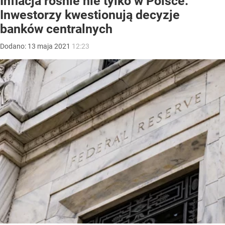
Inflacja rośnie nie tylko w Polsce.
Inwestorzy kwestionują decyzje
banków centralnych
Dodano:
13
maja
2021
12:23