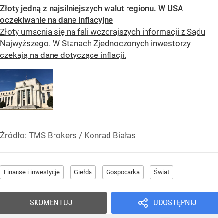
Złoty jedną z najsilniejszych walut regionu. W USA
oczekiwanie na dane inflacyjne
Złoty umacnia się na fali wczorajszych informacji z Sądu
Najwyższego. W Stanach Zjednoczonych inwestorzy
czekają na dane dotyczące inflacji.
Źródło:
TMS Brokers
/
Konrad Białas
Finanse i inwestycje
Giełda
Gospodarka
Świat
SKOMENTUJ
UDOSTĘPNIJ