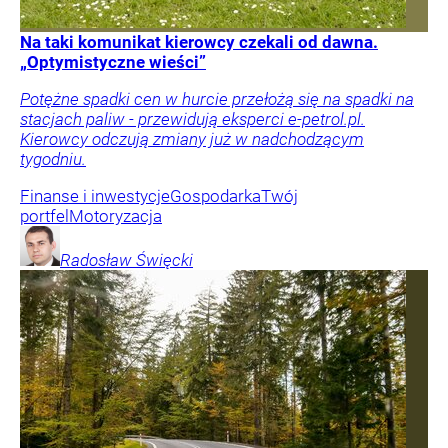
Na taki komunikat kierowcy czekali od dawna.
„Optymistyczne wieści”
Potężne spadki cen w hurcie przełożą się na spadki na
stacjach paliw - przewidują eksperci e-petrol.pl.
Kierowcy odczują zmiany już w nadchodzącym
tygodniu.
Finanse i inwestycje
Gospodarka
Twój
portfel
Motoryzacja
Radosław
Święcki