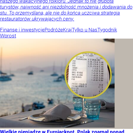
naszego wakacyjnego folkloru. Jednak to nie głupota
turystów, naiwność ani niezdolność mnożenia i dodawania do
stu. To przemyślana, ale nie do końca uczciwa strategia
restauratorów ukrywających ceny.
Finanse i inwestycje
Podróże
Kraj
Tylko u Nas
Tygodnik
Wprost
Wielkie pieniądze w Eurojackpot. Polak zgarnął ponad