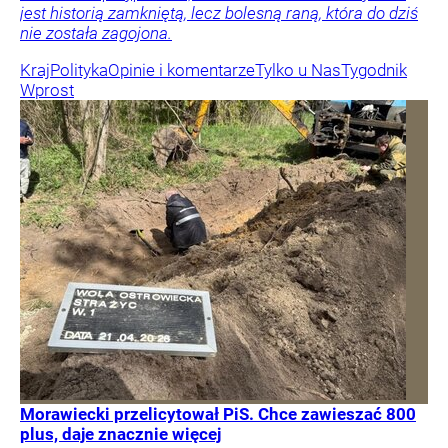
jest historią zamkniętą, lecz bolesną raną, która do dziś
nie została zagojona.
Kraj
Polityka
Opinie i komentarze
Tylko u Nas
Tygodnik
Wprost
Morawiecki przelicytował PiS. Chce zawieszać 800
plus, daje znacznie więcej