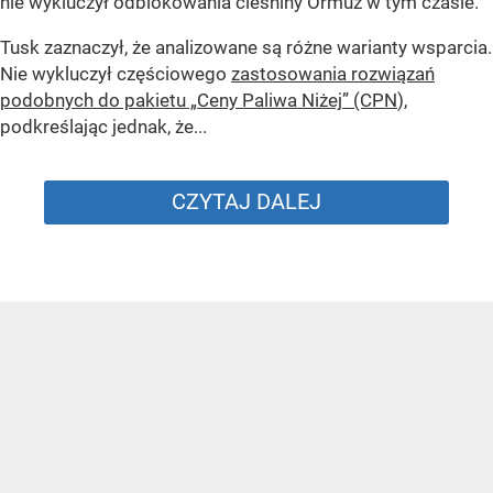
nie wykluczył odblokowania cieśniny Ormuz w tym czasie.
Tusk zaznaczył, że analizowane są różne warianty wsparcia.
Nie wykluczył częściowego
zastosowania rozwiązań
podobnych do pakietu „Ceny Paliwa Niżej” (CPN
),
podkreślając jednak, że...
CZYTAJ DALEJ