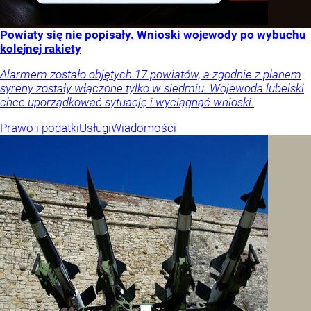
Powiaty się nie popisały. Wnioski wojewody po wybuchu
kolejnej rakiety
Alarmem zostało objętych 17 powiatów, a zgodnie z planem
syreny zostały włączone tylko w siedmiu. Wojewoda lubelski
chce uporządkować sytuację i wyciągnąć wnioski.
Prawo i podatki
Usługi
Wiadomości