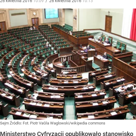
26
kwietnia
2016
10:09
/
26
kwietnia
2016
10:13
Sejm
Źródło:
Fot. Piotr VaGla Waglowski/wikipedia commons
Ministerstwo Cyfryzacji opublikowało stanowisko