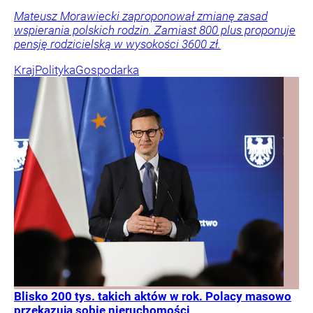
Mateusz Morawiecki zaproponował zmianę zasad
wspierania polskich rodzin. Zamiast 800 plus proponuje
pensję rodzicielską w wysokości 3600 zł.
Kraj
Polityka
Gospodarka
Blisko 200 tys. takich aktów w rok. Polacy masowo
przekazują sobie nieruchomości