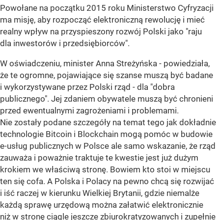
Powołane na początku 2015 roku Ministerstwo Cyfryzacji
ma misję, aby rozpocząć elektroniczną rewolucję i mieć
realny wpływ na przyspieszony rozwój Polski jako "raju
dla inwestorów i przedsiębiorców".
W oświadczeniu, minister Anna Streżyńska - powiedziała,
że te ogromne, pojawiające się szanse muszą być badane
i wykorzystywane przez Polski rząd - dla "dobra
publicznego". Jej zdaniem obywatele muszą być chronieni
przed ewentualnymi zagrożeniami i problemami.
Nie zostały podane szczegóły na temat tego jak dokładnie
technologie Bitcoin i Blockchain mogą pomóc w budowie
e-usług publicznych w Polsce ale samo wskazanie, że rząd
zauważa i poważnie traktuje te kwestie jest już dużym
krokiem we właściwą stronę. Bowiem kto stoi w miejscu
ten się cofa. A Polska i Polacy na pewno chcą się rozwijać
i iść raczej w kierunku Wielkiej Brytanii, gdzie niemalże
każdą sprawę urzędową można załatwić elektronicznie
niż w stronę ciągle jeszcze zbiurokratyzowanych i zupełnie