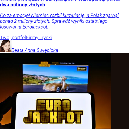
dwa miliony złotych
Co za emocje! Niemiec rozbił kumulację, a Polak zgarnął
ponad 2 miliony złotych. Sprawdź wyniki ostatniego
losowania Eurojackpot.
Twój portfel
Firmy i rynki
Beata Anna
Święcicka