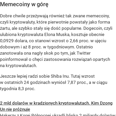
Memecoiny w górę
Dobre chwile przeżywają również tak zwane memecoiny,
czyli kryptowaluty, które pierwotnie powstały jako forma
żartu, ale szybko stały się dość popularne. Dogecoin, czyli
ulubiona kryptowaluta Elona Muska, kosztuje obecnie
0,0929 dolara, co stanowi wzrost o 2,66 proc. w ujęciu
dobowym i aż 8 proc. w tygodniowym. Ostatnio
zanotowała ona nagły skok po tym, jak Twitter
poinformował o chęci zastosowania rozwiązań opartych
na kryptowalutach.
Jeszcze lepiej radzi sobie Shiba Inu. Tutaj wzrost
w ostatnich 24 godzinach wyniósł 7,87 proc., a w ciągu
tygodnia 8,3 proc.
2 mld dolarów w kradzionych kryptowalutach. Kim Dzong
Un nie próżnuje
Hakerzy z Korei Północnej ukradli blisko 2 miliardy dolarów