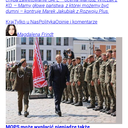
KO. – Mamy głowę państwa, z której możemy być
dumni – kontruje Marek Jakubiak z Rozwoju Plus.
Kraj
Tylko u Nas
Polityka
Opinie i komentarze
Magdalena
Frindt
MOPS może wypłacić pieniądze także