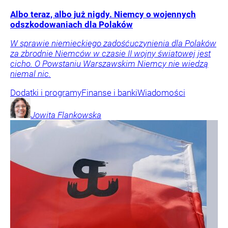
Albo teraz, albo już nigdy. Niemcy o wojennych
odszkodowaniach dla Polaków
W sprawie niemieckiego zadośćuczynienia dla Polaków
za zbrodnie Niemców w czasie II wojny światowej jest
cicho. O Powstaniu Warszawskim Niemcy nie wiedzą
niemal nic.
Dodatki i programy
Finanse i banki
Wiadomości
Jowita
Flankowska