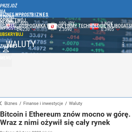
PRZEJDŹ
NA
BIZNES WPROST
STRONĘ
OPINIE
TWÓJ
GŁÓWNĄ
100 JPY
1 NOK
1 DKK
PORTFEL
GOSPODARKA
FINANSE
FIRMY
TECHNOLOGIE
NAJBOGATSI
WPROST.PL
2.3590
0.3905
0.5750
UBSKRYBUJ
WALUTY
ZALOGUJ
MENU
Biznes
/
Finanse i inwestycje
/
Waluty
Bitcoin i Ethereum znów mocno w górę.
Wraz z nimi ożywił się cały rynek