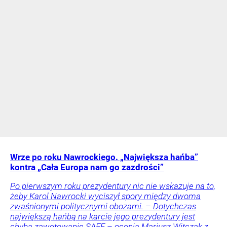
Wrze po roku Nawrockiego. „Największa hańba”
kontra „Cała Europa nam go zazdrości”
Po pierwszym roku prezydentury nic nie wskazuje na to,
żeby Karol Nawrocki wyciszył spory między dwoma
zwaśnionymi politycznymi obozami. – Dotychczas
największą hańbą na karcie jego prezydentury jest
chyba zawetowanie SAFE – ocenia Mariusz Witczak z