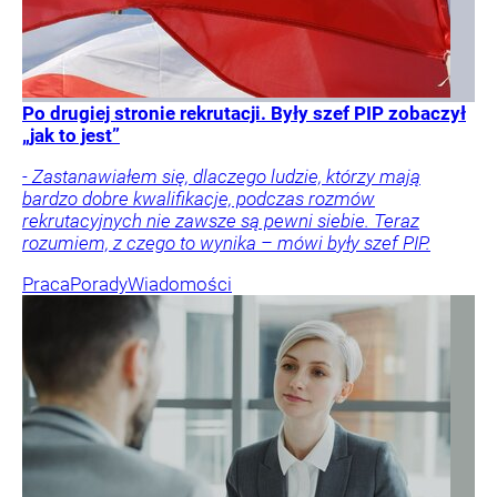
Po drugiej stronie rekrutacji. Były szef PIP zobaczył
„jak to jest”
- Zastanawiałem się, dlaczego ludzie, którzy mają
bardzo dobre kwalifikacje, podczas rozmów
rekrutacyjnych nie zawsze są pewni siebie. Teraz
rozumiem, z czego to wynika – mówi były szef PIP.
Praca
Porady
Wiadomości