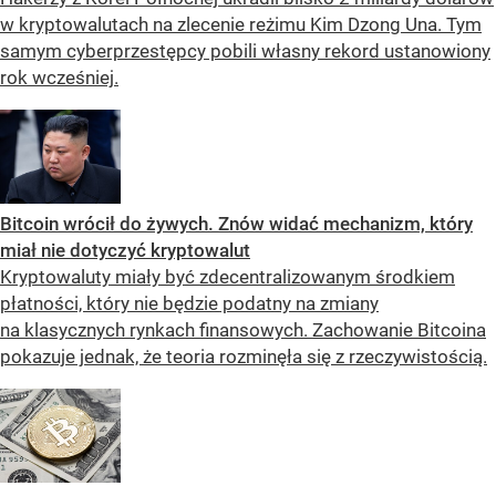
w kryptowalutach na zlecenie reżimu Kim Dzong Una. Tym
samym cyberprzestępcy pobili własny rekord ustanowiony
rok wcześniej.
Bitcoin wrócił do żywych. Znów widać mechanizm, który
miał nie dotyczyć kryptowalut
Kryptowaluty miały być zdecentralizowanym środkiem
płatności, który nie będzie podatny na zmiany
na klasycznych rynkach finansowych. Zachowanie Bitcoina
pokazuje jednak, że teoria rozminęła się z rzeczywistością.