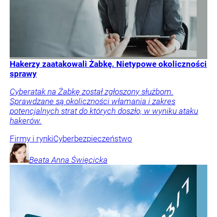
Hakerzy zaatakowali Żabkę. Nietypowe okoliczności
sprawy
Cyberatak na Żabkę został zgłoszony służbom.
Sprawdzane są okoliczności włamania i zakres
potencjalnych strat do których doszło, w wyniku ataku
hakerów.
Firmy i rynki
Cyberbezpieczeństwo
Beata Anna
Święcicka