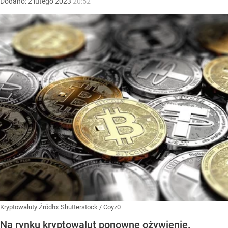
Dodano:
2
lutego
2023
20:52
Kryptowaluty
Źródło:
Shutterstock
/
Coyz0
Na rynku kryptowalut ponowne ożywienie.