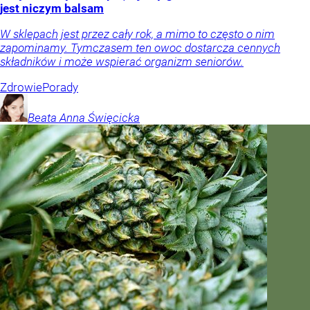
jest niczym balsam
W sklepach jest przez cały rok, a mimo to często o nim
zapominamy. Tymczasem ten owoc dostarcza cennych
składników i może wspierać organizm seniorów.
Zdrowie
Porady
Beata Anna
Święcicka