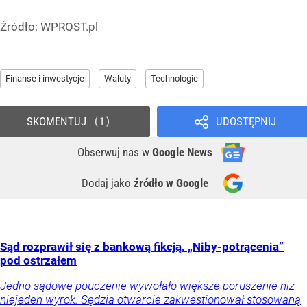
Źródło:
WPROST.pl
Finanse i inwestycje
Waluty
Technologie
SKOMENTUJ
UDOSTĘPNIJ
1
Obserwuj nas
w
Google News
Dodaj jako
źródło w Google
Sąd rozprawił się z bankową fikcją. „Niby-potrącenia”
pod ostrzałem
Jedno sądowe pouczenie wywołało większe poruszenie niż
niejeden wyrok. Sędzia otwarcie zakwestionował stosowaną