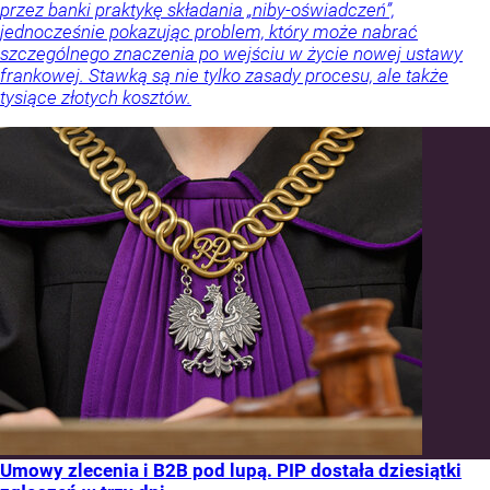
przez banki praktykę składania „niby-oświadczeń”,
jednocześnie pokazując problem, który może nabrać
szczególnego znaczenia po wejściu w życie nowej ustawy
frankowej. Stawką są nie tylko zasady procesu, ale także
tysiące złotych kosztów.
Umowy zlecenia i B2B pod lupą. PIP dostała dziesiątki