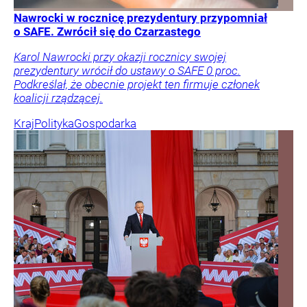
Nawrocki w rocznicę prezydentury przypomniał
o SAFE. Zwrócił się do Czarzastego
Karol Nawrocki przy okazji rocznicy swojej
prezydentury wrócił do ustawy o SAFE 0 proc.
Podkreślał, że obecnie projekt ten firmuje członek
koalicji rządzącej.
Kraj
Polityka
Gospodarka