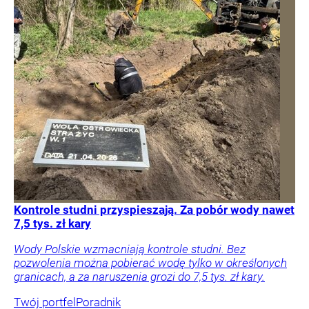
Kontrole studni przyspieszają. Za pobór wody nawet
7,5 tys. zł kary
Wody Polskie wzmacniają kontrole studni. Bez
pozwolenia można pobierać wodę tylko w określonych
granicach, a za naruszenia grozi do 7,5 tys. zł kary.
Twój portfel
Poradnik