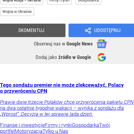
Wojna Rosja – Ukraina
Firmy i rynki
Gospodarka
Wojna w Ukrainie
SKOMENTUJ
UDOSTĘPNIJ
Obserwuj nas
w
Google News
Dodaj jako
źródło w Google
Tego sondażu premier nie może zlekceważyć. Polacy
o przywróceniu CPN
Prawie dwie trzecie Polaków chce przywrócenia pakietu CPN
na dwa ostatnie tygodnie wakacji – wynika z sondażu dla
„Wprost”. Decyzja w tej sprawie lada dzień.
Finanse i inwestycje
Firmy i rynki
Gospodarka
Twój
portfel
Motoryzacja
Tylko u Nas