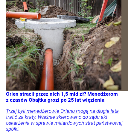
Orlen stracił przez nich 1,5 mld zł? Menedżerom
z czasów Obajtka grozi po 25 lat więzienia
Trzej byli menedżerowie Orlenu mogą na długie lata
trafić za kraty. Właśnie skierowano do sądu akt
oskarżenia w sprawie miliardowych strat państwowej
spółki.