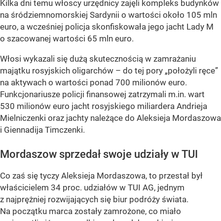
Kilka dni temu włoscy urzędnicy zajęli kompleks budynków
na śródziemnomorskiej Sardynii o wartości około 105 mln
euro, a wcześniej policja skonfiskowała jego jacht Lady M
o szacowanej wartości 65 mln euro.
Włosi wykazali się dużą skutecznością w zamrażaniu
majątku rosyjskich oligarchów – do tej pory „położyli ręce”
na aktywach o wartości ponad 700 milionów euro.
Funkcjonariusze policji finansowej zatrzymali m.in. wart
530 milionów euro jacht rosyjskiego miliardera Andrieja
Mielniczenki oraz jachty należące do Aleksieja Mordaszowa
i Giennadija Timczenki.
Mordaszow sprzedał swoje udziały w TUI
Co zaś się tyczy Aleksieja Mordaszowa, to przestał był
właścicielem 34 proc. udziałów w TUI AG, jednym
z najprężniej rozwijających się biur podróży świata.
Na początku marca zostały zamrożone, co miało