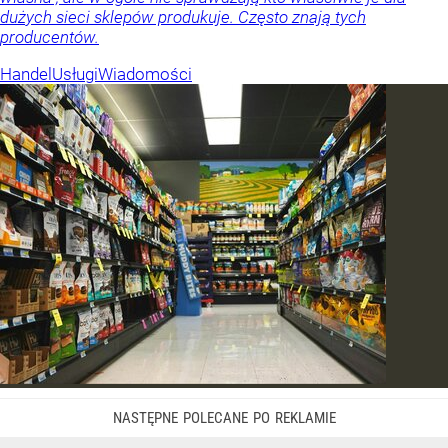
dużych sieci sklepów produkuje. Często znają tych
producentów.
Handel
Usługi
Wiadomości