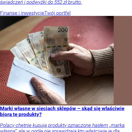
świadczeń i podwyżki do 552 zł brutto.
Finanse i inwestycje
Twój portfel
Marki własne w sieciach sklepów – skąd się właściwie
biorą te produkty?
Polacy chętnie kupują produkty oznaczone hasłem „marka
własna”, ale w ogóle nie sprawdzają kto właściwie je dla