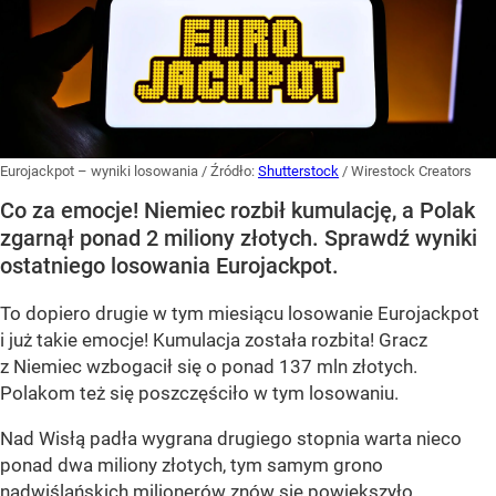
Eurojackpot – wyniki losowania
/ Źródło:
Shutterstock
/
Wirestock Creators
Co za emocje! Niemiec rozbił kumulację, a Polak
zgarnął ponad 2 miliony złotych. Sprawdź wyniki
ostatniego losowania Eurojackpot.
To dopiero drugie w tym miesiącu losowanie Eurojackpot
i już takie emocje! Kumulacja została rozbita! Gracz
z Niemiec wzbogacił się o ponad 137 mln złotych.
Polakom też się poszczęściło w tym losowaniu.
Nad Wisłą padła wygrana drugiego stopnia warta nieco
ponad dwa miliony złotych, tym samym grono
nadwiślańskich milionerów znów się powiększyło.