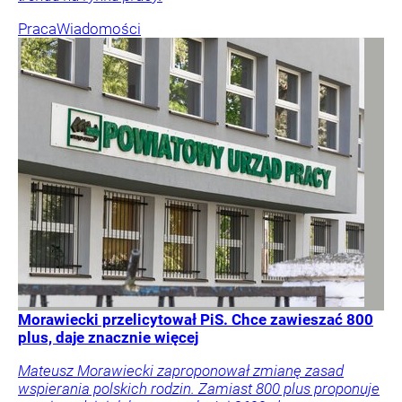
Praca
Wiadomości
Morawiecki przelicytował PiS. Chce zawieszać 800
plus, daje znacznie więcej
Mateusz Morawiecki zaproponował zmianę zasad
wspierania polskich rodzin. Zamiast 800 plus proponuje