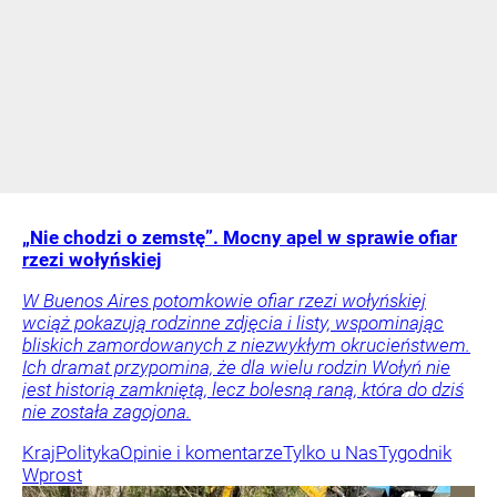
„Nie chodzi o zemstę”. Mocny apel w sprawie ofiar
rzezi wołyńskiej
W Buenos Aires potomkowie ofiar rzezi wołyńskiej
wciąż pokazują rodzinne zdjęcia i listy, wspominając
bliskich zamordowanych z niezwykłym okrucieństwem.
Ich dramat przypomina, że dla wielu rodzin Wołyń nie
jest historią zamkniętą, lecz bolesną raną, która do dziś
nie została zagojona.
Kraj
Polityka
Opinie i komentarze
Tylko u Nas
Tygodnik
Wprost