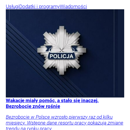
Usługi
Dodatki i programy
Wiadomości
Wakacje miały pomóc, a stało się inaczej.
Bezrobocie znów rośnie
Bezrobocie w Polsce wzrosło pierwszy raz od kilku
miesięcy. Wstępne dane resortu pracy pokazują zmianę
trendu na rynku pracy.