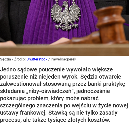
Sędzia
/ Źródło:
Shutterstock
/
PawelKacperek
Jedno sądowe pouczenie wywołało większe
poruszenie niż niejeden wyrok. Sędzia otwarcie
zakwestionował stosowaną przez banki praktykę
składania „niby-oświadczeń”, jednocześnie
pokazując problem, który może nabrać
szczególnego znaczenia po wejściu w życie nowej
ustawy frankowej. Stawką są nie tylko zasady
procesu, ale także tysiące złotych kosztów.