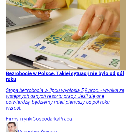
Bezrobocie w Polsce. Takiej sytuacji nie było od pół
roku
Stopa bezrobocia w lipcu wyniosła 5,9 proc. - wynika ze
wstępnych danych resortu pracy. Jeśli się one
potwierdzą, będziemy mieli pierwszy od pół roku
wzrost.
Firmy i rynki
Gospodarka
Praca
Radosław
Święcki