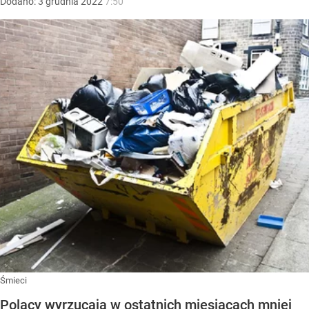
Dodano:
3
grudnia
2022
7:50
Śmieci
Polacy wyrzucają w ostatnich miesiącach mniej