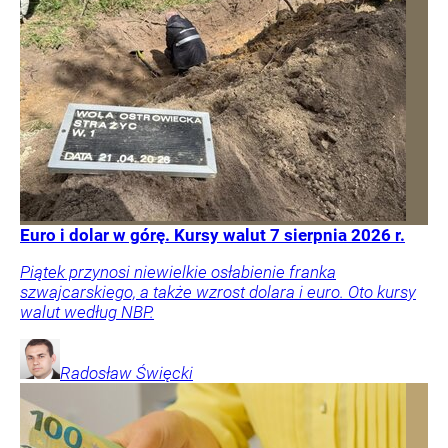
Euro i dolar w górę. Kursy walut 7 sierpnia 2026 r.
Piątek przynosi niewielkie osłabienie franka
szwajcarskiego, a także wzrost dolara i euro. Oto kursy
walut według NBP.
Radosław
Święcki