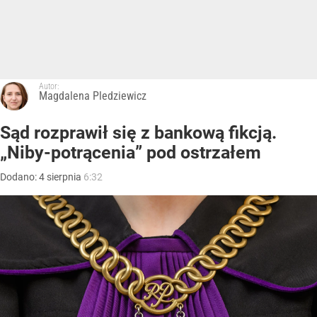
Autor:
Magdalena Pledziewicz
Sąd rozprawił się z bankową fikcją.
„Niby-potrącenia” pod ostrzałem
Dodano:
4
sierpnia
6:32