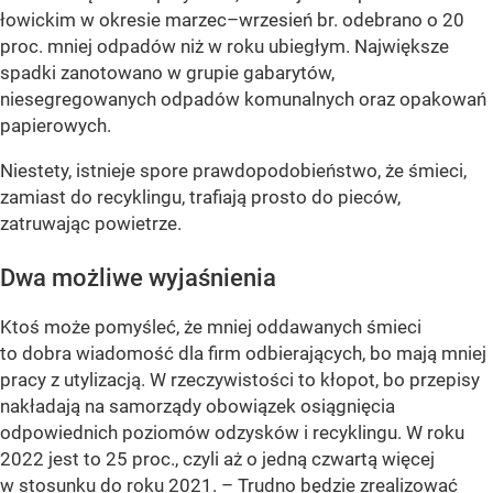
łowickim w okresie marzec–wrzesień br. odebrano o 20
proc. mniej odpadów niż w roku ubiegłym. Największe
spadki zanotowano w grupie gabarytów,
niesegregowanych odpadów komunalnych oraz opakowań
papierowych.
Niestety, istnieje spore prawdopodobieństwo, że śmieci,
zamiast do recyklingu, trafiają prosto do pieców,
zatruwając powietrze.
Dwa możliwe wyjaśnienia
Ktoś może pomyśleć, że mniej oddawanych śmieci
to dobra wiadomość dla firm odbierających, bo mają mniej
pracy z utylizacją. W rzeczywistości to kłopot, bo przepisy
nakładają na samorządy obowiązek osiągnięcia
odpowiednich poziomów odzysków i recyklingu. W roku
2022 jest to 25 proc., czyli aż o jedną czwartą więcej
w stosunku do roku 2021. – Trudno będzie zrealizować