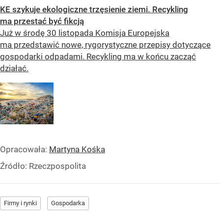
KE szykuje ekologiczne trzęsienie ziemi. Recykling
ma przestać być fikcją
Już w środę 30 listopada Komisja Europejska
ma przedstawić nowe, rygorystyczne przepisy dotyczące
gospodarki odpadami. Recykling ma w końcu zacząć
działać.
Opracowała:
Martyna Kośka
Źródło:
Rzeczpospolita
Firmy i rynki
Gospodarka