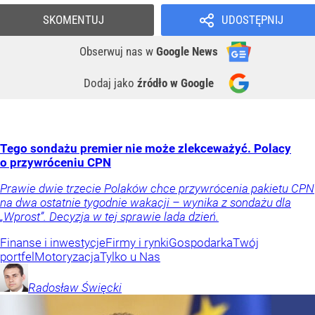
SKOMENTUJ
UDOSTĘPNIJ
Obserwuj nas
w
Google News
Dodaj jako
źródło w Google
Tego sondażu premier nie może zlekceważyć. Polacy
o przywróceniu CPN
Prawie dwie trzecie Polaków chce przywrócenia pakietu CPN
na dwa ostatnie tygodnie wakacji – wynika z sondażu dla
„Wprost”. Decyzja w tej sprawie lada dzień.
Finanse i inwestycje
Firmy i rynki
Gospodarka
Twój
portfel
Motoryzacja
Tylko u Nas
Radosław
Święcki