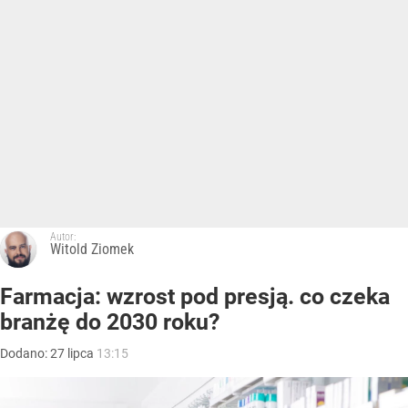
Autor:
Witold Ziomek
Farmacja: wzrost pod presją. co czeka
branżę do 2030 roku?
Dodano:
27
lipca
13:15