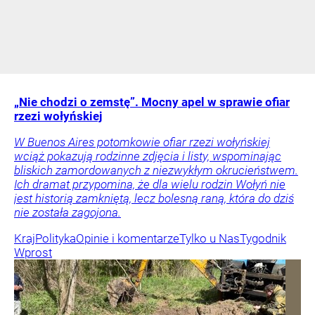
„Nie chodzi o zemstę”. Mocny apel w sprawie ofiar
rzezi wołyńskiej
W Buenos Aires potomkowie ofiar rzezi wołyńskiej
wciąż pokazują rodzinne zdjęcia i listy, wspominając
bliskich zamordowanych z niezwykłym okrucieństwem.
Ich dramat przypomina, że dla wielu rodzin Wołyń nie
jest historią zamkniętą, lecz bolesną raną, która do dziś
nie została zagojona.
Kraj
Polityka
Opinie i komentarze
Tylko u Nas
Tygodnik
Wprost