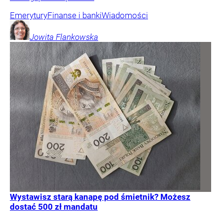
Emerytury
Finanse i banki
Wiadomości
Jowita
Flankowska
Wystawisz starą kanapę pod śmietnik? Możesz
dostać 500 zł mandatu