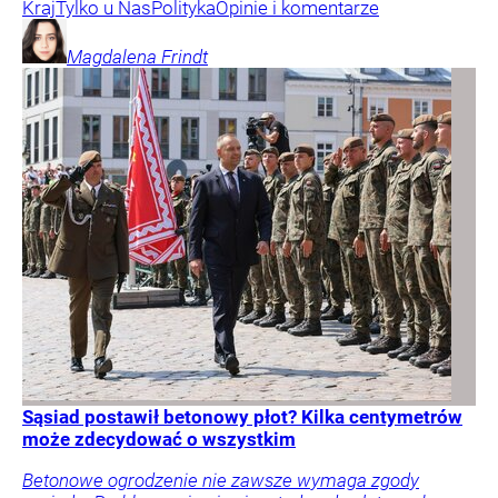
Kraj
Tylko u Nas
Polityka
Opinie i komentarze
Magdalena
Frindt
Sąsiad postawił betonowy płot? Kilka centymetrów
może zdecydować o wszystkim
Betonowe ogrodzenie nie zawsze wymaga zgody