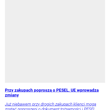
Przy zakupach poproszą o PESEL. UE wprowadza
zmiany
Już niebawem przy drogich zakupach klienci mogą
zostać poproszeni o dokument tożsamości i PESEL.