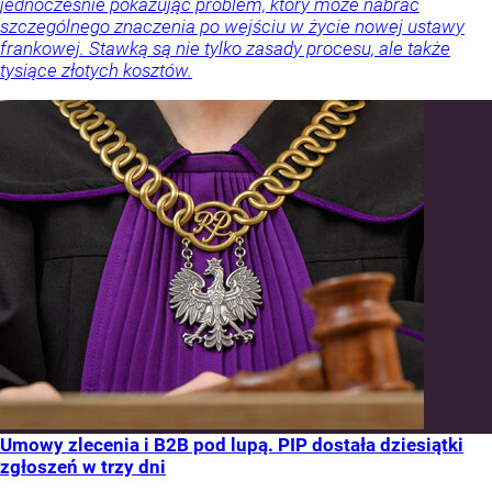
jednocześnie pokazując problem, który może nabrać
szczególnego znaczenia po wejściu w życie nowej ustawy
frankowej. Stawką są nie tylko zasady procesu, ale także
tysiące złotych kosztów.
Umowy zlecenia i B2B pod lupą. PIP dostała dziesiątki
zgłoszeń w trzy dni