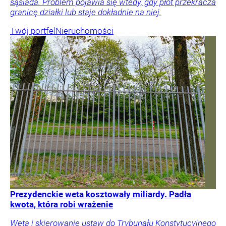
sąsiada. Problem pojawia się wtedy, gdy płot przekracza
granicę działki lub staje dokładnie na niej.
Twój portfel
Nieruchomości
Prezydenckie weta kosztowały miliardy. Padła
kwota, która robi wrażenie
Weta i skierowanie ustaw do Trybunału Konstytucyjnego