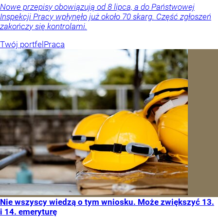
Nowe przepisy obowiązują od 8 lipca, a do Państwowej
Inspekcji Pracy wpłynęło już około 70 skarg. Część zgłoszeń
zakończy się kontrolami.
Twój portfel
Praca
Nie wszyscy wiedzą o tym wniosku. Może zwiększyć 13.
i 14. emeryturę