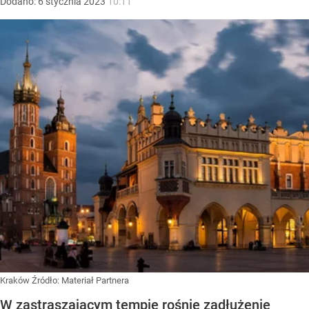
Dodano:
6
stycznia
2023
10:11
Kraków
Źródło:
Materiał Partnera
W zastraszającym tempie rośnie zadłużenie