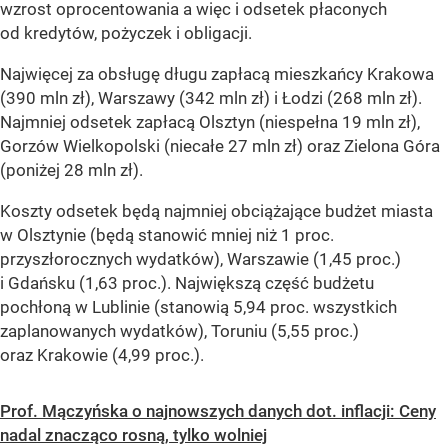
wzrost oprocentowania a więc i odsetek płaconych
od kredytów, pożyczek i obligacji.
Najwięcej za obsługę długu zapłacą mieszkańcy Krakowa
(390 mln zł), Warszawy (342 mln zł) i Łodzi (268 mln zł).
Najmniej odsetek zapłacą Olsztyn (niespełna 19 mln zł),
Gorzów Wielkopolski (niecałe 27 mln zł) oraz Zielona Góra
(poniżej 28 mln zł).
Koszty odsetek będą najmniej obciążające budżet miasta
w Olsztynie (będą stanowić mniej niż 1 proc.
przyszłorocznych wydatków), Warszawie (1,45 proc.)
i Gdańsku (1,63 proc.). Największą część budżetu
pochłoną w Lublinie (stanowią 5,94 proc. wszystkich
zaplanowanych wydatków), Toruniu (5,55 proc.)
oraz Krakowie (4,99 proc.).
Prof. Mączyńska o najnowszych danych dot. inflacji: Ceny
nadal znacząco rosną, tylko wolniej