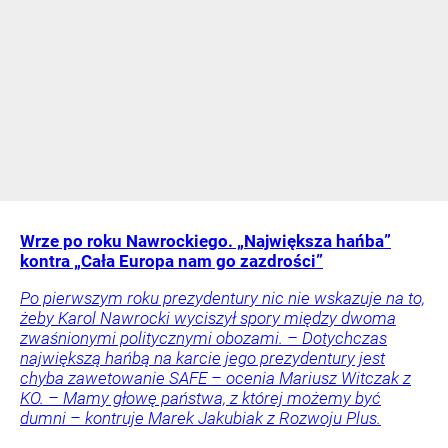
Wrze po roku Nawrockiego. „Największa hańba”
kontra „Cała Europa nam go zazdrości”
Po pierwszym roku prezydentury nic nie wskazuje na to,
żeby Karol Nawrocki wyciszył spory między dwoma
zwaśnionymi politycznymi obozami. – Dotychczas
największą hańbą na karcie jego prezydentury jest
chyba zawetowanie SAFE – ocenia Mariusz Witczak z
KO. – Mamy głowę państwa, z której możemy być
dumni – kontruje Marek Jakubiak z Rozwoju Plus.