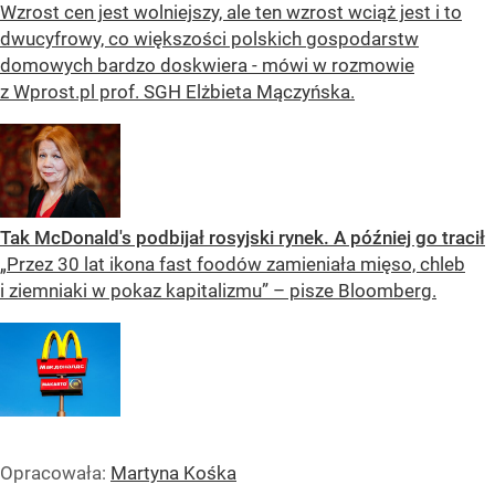
Wzrost cen jest wolniejszy, ale ten wzrost wciąż jest i to
dwucyfrowy, co większości polskich gospodarstw
domowych bardzo doskwiera - mówi w rozmowie
z Wprost.pl prof. SGH Elżbieta Mączyńska.
Tak McDonald's podbijał rosyjski rynek. A później go tracił
„Przez 30 lat ikona fast foodów zamieniała mięso, chleb
i ziemniaki w pokaz kapitalizmu” – pisze Bloomberg.
Opracowała:
Martyna Kośka