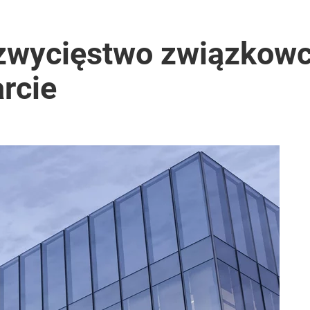
nad dwa miliony złotych
zwycięstwo związkow
rcie
o przekazują sobie nieruchomości
anipulują cenami nad morzem