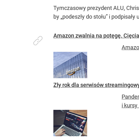
Tymczasowy prezydent ALU, Chris S
by „podeszły do stołu” i podpisa
Amazon zwalnia na potęgę. Cięcia
Amazon
Zły rok dla serwisów streamingowy
Pandem
i kursy