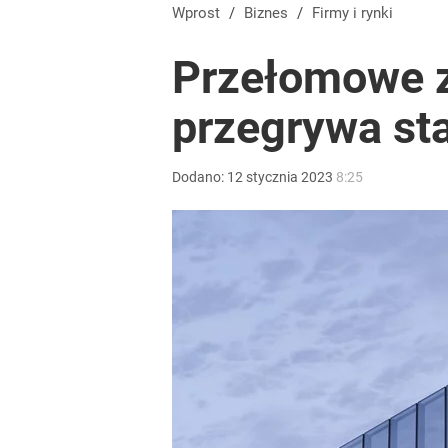
Wielkie pieniądze w Eurojackpot. Polak zgarnął po
Wprost
/
Biznes
/
Firmy i rynki
Przełomowe 
dodaj
przegrywa sta
Blisko 200 tys. takich aktów w rok. Polacy masow
Dodano:
12
stycznia
2023
8:25
dodaj
Tajemnica paragonów grozy. Tak restauratorzy m
dodaj