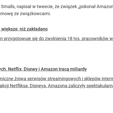
malls, napisał w tweecie, że związek „pokonał Amazona
ły umowę ze związkowcami.
 większe, niż zakładano
 przygotowuje się do zwolnienia 18 tys. pracowników w 
ch. Netflix, Disney i Amazon tracą miliardy
iczne żniwa serwisów streamingowych i sklepów intern
 akcji Netfliksa, Disneya, Amazona zaliczyły spektakularn