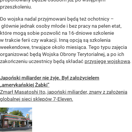
przeszkoleniu.
Do wojska nadal przyjmowani będą też ochotnicy –
głównie jednak osoby młode i bez pracy na pełen etat,
które mogą sobie pozwolić na 16-dniowe szkolenie
w trakcie ferii czy wakacji. Inną opcją są szkolenia
weekendowe, trwające około miesiąca. Tego typu zajęcia
organizować będą Wojska Obrony Terytorialnej, a po ich
zakończeniu uczestnicy będą składać
przysięgę wojskową
.
Japoński miliarder nie żyje. Był założycielem
„amerykańskiej Żabki”
Zmarł Masatoshi Ito, japoński miliarder, znany z założenia
globalnej sieci sklepów 7-Eleven.