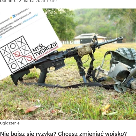
Dodano:
13
marca
2023
19:49
Ogłoszenie
Nie boisz się ryzyka? Chcesz zmieniać wojsko?