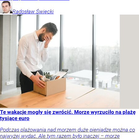
Radosław
Święcki
Te wakacje mogły się zwrócić. Morze wyrzuciło na plażę
tysiące euro
Podczas plażowania nad morzem duże pieniądze można co
najwyżej wydać. Ale tym razem było inaczej – morze