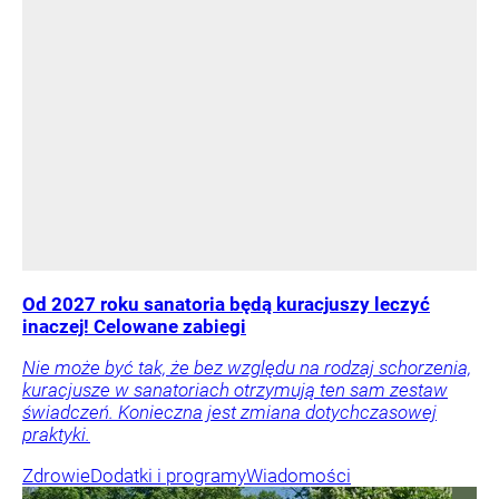
Od 2027 roku sanatoria będą kuracjuszy leczyć
inaczej! Celowane zabiegi
Nie może być tak, że bez względu na rodzaj schorzenia,
kuracjusze w sanatoriach otrzymują ten sam zestaw
świadczeń. Konieczna jest zmiana dotychczasowej
praktyki.
Zdrowie
Dodatki i programy
Wiadomości