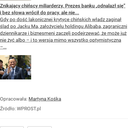
Znikający chińscy miliarderzy. Prezes banku „odnalazł się”
i bez słowa wrócił do pracy, ale nie...
Gdy po dość lakonicznej krytyce chińskich władz zaginął
ślad po Jacku Ma, założycielu holdingu Alibaba, zagraniczni
dziennikarze i biznesmeni zaczęli podejrzewać, że może już
nie żyć albo – i to wersja mimo wszystko optymistyczna
–...
Opracowała:
Martyna Kośka
Źródło:
WPROST.pl