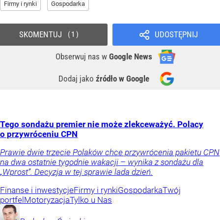
Firmy i rynki
Gospodarka
SKOMENTUJ
UDOSTĘPNIJ
1
Obserwuj nas
w
Google News
Dodaj jako
źródło w Google
Tego sondażu premier nie może zlekceważyć. Polacy
o przywróceniu CPN
Prawie dwie trzecie Polaków chce przywrócenia pakietu CPN
na dwa ostatnie tygodnie wakacji – wynika z sondażu dla
„Wprost”. Decyzja w tej sprawie lada dzień.
Finanse i inwestycje
Firmy i rynki
Gospodarka
Twój
portfel
Motoryzacja
Tylko u Nas