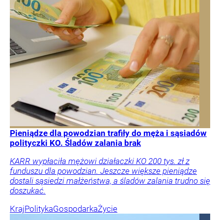
Pieniądze dla powodzian trafiły do męża i sąsiadów
polityczki KO. Śladów zalania brak
KARR wypłaciła mężowi działaczki KO 200 tys. zł z
funduszu dla powodzian. Jeszcze większe pieniądze
dostali sąsiedzi małżeństwa, a śladów zalania trudno się
doszukać.
Kraj
Polityka
Gospodarka
Życie