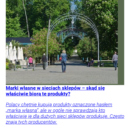
Marki własne w sieciach sklepów – skąd się
właściwie biorą te produkty?
Polacy chętnie kupują produkty oznaczone hasłem
„marka własna”, ale w ogóle nie sprawdzają kto
właściwie je dla dużych sieci sklepów produkuje. Często
znają tych producentów.