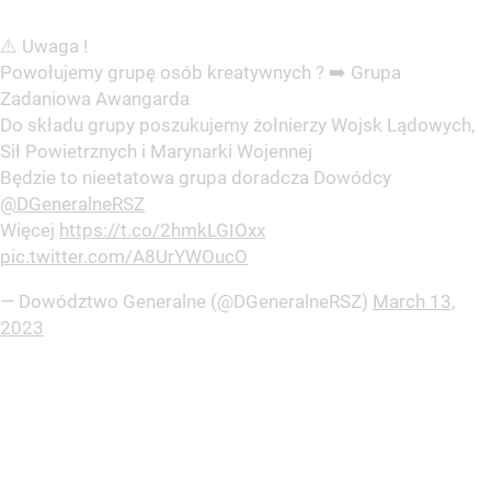
⚠️ Uwaga !
Powołujemy grupę osób kreatywnych ? ➡️ Grupa
Zadaniowa Awangarda
Do składu grupy poszukujemy żołnierzy Wojsk Lądowych,
Sił Powietrznych i Marynarki Wojennej
Będzie to nieetatowa grupa doradcza Dowódcy
@DGeneralneRSZ
Więcej
https://t.co/2hmkLGIOxx
pic.twitter.com/A8UrYWOucO
— Dowództwo Generalne (@DGeneralneRSZ)
March 13,
2023