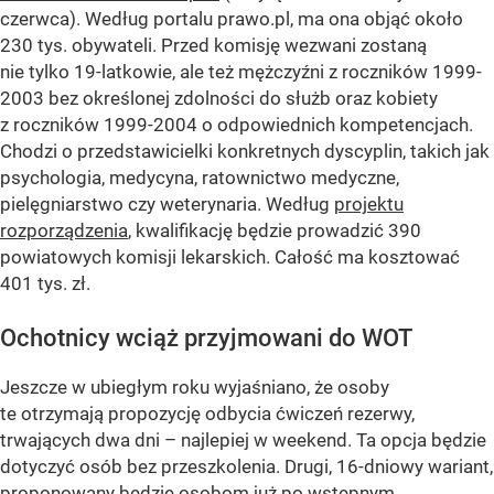
czerwca). Według portalu prawo.pl, ma ona objąć około
230 tys. obywateli. Przed komisję wezwani zostaną
nie tylko 19-latkowie, ale też mężczyźni z roczników 1999-
2003 bez określonej zdolności do służb oraz kobiety
z roczników 1999-2004 o odpowiednich kompetencjach.
Chodzi o przedstawicielki konkretnych dyscyplin, takich jak
psychologia, medycyna, ratownictwo medyczne,
pielęgniarstwo czy weterynaria. Według
projektu
rozporządzenia
, kwalifikację będzie prowadzić 390
powiatowych komisji lekarskich. Całość ma kosztować
401 tys. zł.
Ochotnicy wciąż przyjmowani do WOT
Jeszcze w ubiegłym roku wyjaśniano, że osoby
te otrzymają propozycję odbycia ćwiczeń rezerwy,
trwających dwa dni – najlepiej w weekend. Ta opcja będzie
dotyczyć osób bez przeszkolenia. Drugi, 16-dniowy wariant,
proponowany będzie osobom już po wstępnym