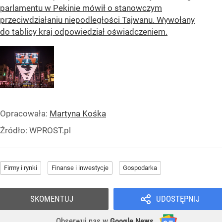
parlamentu w Pekinie mówił o stanowczym
przeciwdziałaniu niepodległości Tajwanu. Wywołany
do tablicy kraj odpowiedział oświadczeniem.
Opracowała:
Martyna Kośka
Źródło:
WPROST.pl
Firmy i rynki
Finanse i inwestycje
Gospodarka
SKOMENTUJ
UDOSTĘPNIJ
Obserwuj nas
w
Google News