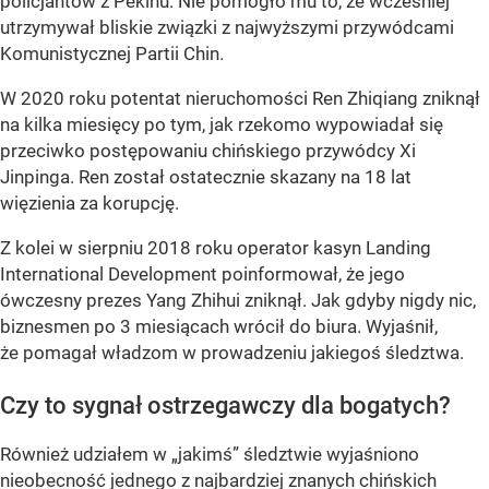
policjantów z Pekinu. Nie pomogło mu to, że wcześniej
utrzymywał bliskie związki z najwyższymi przywódcami
Komunistycznej Partii Chin.
W 2020 roku potentat nieruchomości Ren Zhiqiang zniknął
na kilka miesięcy po tym, jak rzekomo wypowiadał się
przeciwko postępowaniu chińskiego przywódcy Xi
Jinpinga. Ren został ostatecznie skazany na 18 lat
więzienia za korupcję.
Z kolei w sierpniu 2018 roku operator kasyn Landing
International Development poinformował, że jego
ówczesny prezes Yang Zhihui zniknął. Jak gdyby nigdy nic,
biznesmen po 3 miesiącach wrócił do biura. Wyjaśnił,
że pomagał władzom w prowadzeniu jakiegoś śledztwa.
Czy to sygnał ostrzegawczy dla bogatych?
Również udziałem w „jakimś” śledztwie wyjaśniono
nieobecność jednego z najbardziej znanych chińskich