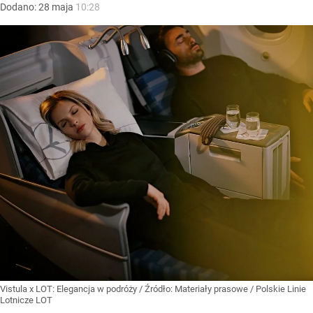
Dodano:
28
maja
10:28
Vistula x LOT: Elegancja w podróży
/ Źródło:
Materiały prasowe
/
Polskie Linie
Lotnicze LOT