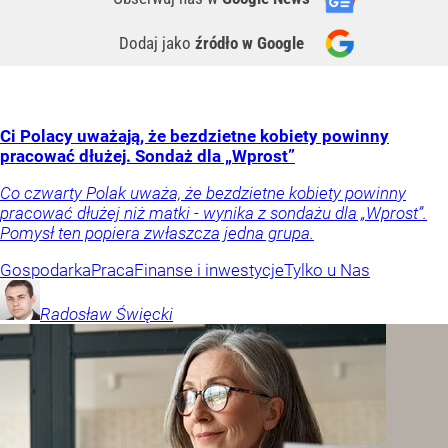
Dodaj jako
źródło w Google
Ci Polacy uważają, że bezdzietne kobiety powinny
pracować dłużej. Sondaż dla „Wprost”
Co czwarty Polak uważa, że bezdzietne kobiety powinny
pracować dłużej niż matki - wynika z sondażu dla „Wprost”.
Pomysł ten popiera zwłaszcza jedna grupa.
Gospodarka
Praca
Finanse i inwestycje
Tylko u Nas
Radosław
Święcki