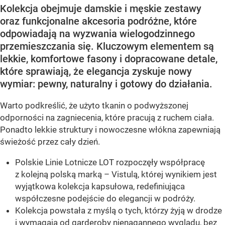
Kolekcja obejmuje damskie i męskie zestawy
oraz funkcjonalne akcesoria podróżne, które
odpowiadają na wyzwania wielogodzinnego
przemieszczania się. Kluczowym elementem są
lekkie, komfortowe fasony i dopracowane detale,
które sprawiają, że elegancja zyskuje nowy
wymiar: pewny, naturalny i gotowy do działania.
Warto podkreślić, że użyto tkanin o podwyższonej
odporności na zagniecenia, które pracują z ruchem ciała.
Ponadto lekkie struktury i nowoczesne włókna zapewniają
świeżość przez cały dzień.
Polskie Linie Lotnicze LOT rozpoczęły współpracę
z kolejną polską marką – Vistulą, której wynikiem jest
wyjątkowa kolekcja kapsułowa, redefiniująca
współczesne podejście do elegancji w podróży.
Kolekcja powstała z myślą o tych, którzy żyją w drodze
i wymagają od garderoby nienagannego wyglądu, bez