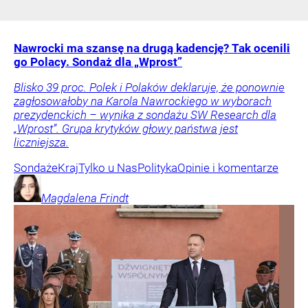
Nawrocki ma szansę na drugą kadencję? Tak ocenili
go Polacy. Sondaż dla „Wprost”
Blisko 39 proc. Polek i Polaków deklaruje, że ponownie
zagłosowałoby na Karola Nawrockiego w wyborach
prezydenckich – wynika z sondażu SW Research dla
„Wprost”. Grupa krytyków głowy państwa jest
liczniejsza.
Sondaże
Kraj
Tylko u Nas
Polityka
Opinie i komentarze
Magdalena
Frindt