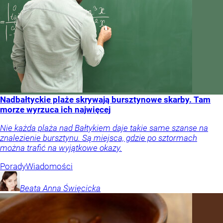
Nadbałtyckie plaże skrywają bursztynowe skarby. Tam
morze wyrzuca ich najwięcej
Nie każda plaża nad Bałtykiem daje takie same szanse na
znalezienie bursztynu. Są miejsca, gdzie po sztormach
można trafić na wyjątkowe okazy.
Porady
Wiadomości
Beata Anna
Święcicka