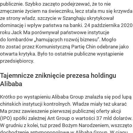
publicznie. Szybko zaczęto podejrzewać, że to nie
zmęczenie życiem na świeczniku, lecz stała mu się krzywda
ze strony władz. szczycie w Szanghaju skrytykował
dominację i wpływ państwa na banki. 24 października 2020
roku Jack Ma porównywał państwowe instytucje
do lombardów „hamujących rozwój biznesu”. Mogło
to zostać przez Komunistyczną Partię Chin odebrane jako
otwarta krytyka. Było to ostatnie publiczne wystąpienie
przedsiębiorcy.
Tajemnicze zniknięcie prezesa holdingu
Alibaba
Krótko po wystąpieniu Alibaba Group znalazła się pod lupą
chińskich instytucji kontrolnych. Władze miały też ukarać
Ma przez zawieszenie pierwszej publicznej oferty akcji
(IPO) spółki zależnej Ant Group o wartości 37 mld dolarów.
W grudniu z kolei, tuż przed Bożym Narodzeniem, wszczęto
dochodzenie antymonopolowe w Alibaba Group.
W ciągu