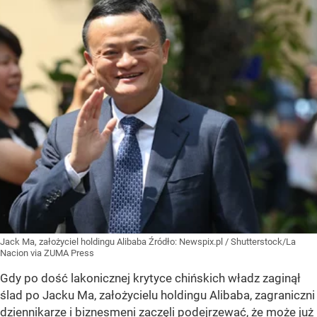
Jack Ma, założyciel holdingu Alibaba
Źródło:
Newspix.pl
/
Shutterstock/La
Nacion via ZUMA Press
Gdy po dość lakonicznej krytyce chińskich władz zaginął
ślad po Jacku Ma, założycielu holdingu Alibaba, zagraniczni
dziennikarze i biznesmeni zaczęli podejrzewać, że może już