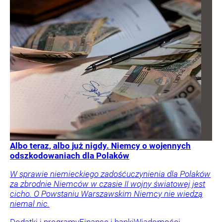
Albo teraz, albo już nigdy. Niemcy o wojennych
odszkodowaniach dla Polaków
W sprawie niemieckiego zadośćuczynienia dla Polaków
za zbrodnie Niemców w czasie II wojny światowej jest
cicho. O Powstaniu Warszawskim Niemcy nie wiedzą
niemal nic.
Dodatki i programy
Finanse i banki
Wiadomości