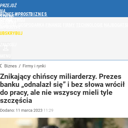
PRZEJDŹ
NA
BIZNES WPROST
STRONĘ
OPINIE
TWÓJ
GŁÓWNĄ
PORTFEL
GOSPODARKA
FINANSE
FIRMY
TECHNOLOGIE
NAJBOGATSI
WPROST.PL
UBSKRYBUJ
ZALOGUJ
MENU
Biznes
/
Firmy i rynki
Znikający chińscy miliarderzy. Prezes
banku „odnalazł się” i bez słowa wrócił
do pracy, ale nie wszyscy mieli tyle
szczęścia
Dodano:
11
marca
2023
11:29