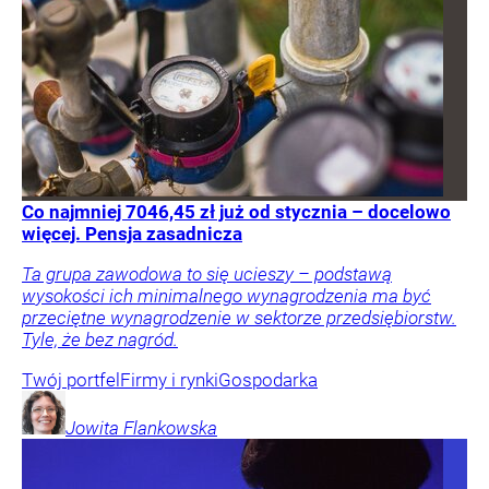
Co najmniej 7046,45 zł już od stycznia – docelowo
więcej. Pensja zasadnicza
Ta grupa zawodowa to się ucieszy – podstawą
wysokości ich minimalnego wynagrodzenia ma być
przeciętne wynagrodzenie w sektorze przedsiębiorstw.
Tyle, że bez nagród.
Twój portfel
Firmy i rynki
Gospodarka
Jowita
Flankowska