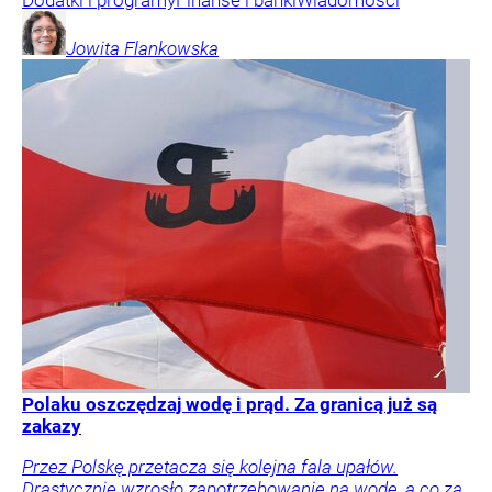
Jowita
Flankowska
Polaku oszczędzaj wodę i prąd. Za granicą już są
zakazy
Przez Polskę przetacza się kolejna fala upałów.
Drastycznie wzrosło zapotrzebowanie na wodę, a co za