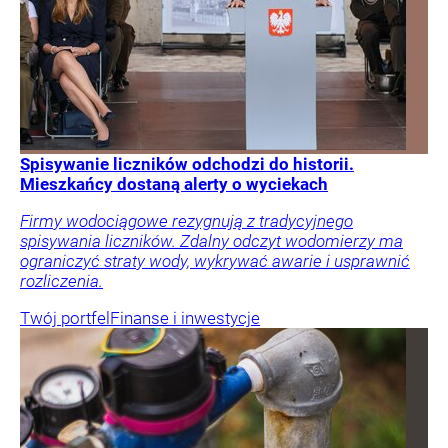
Spisywanie liczników odchodzi do historii.
Mieszkańcy dostaną alerty o wyciekach
Firmy wodociągowe rezygnują z tradycyjnego
spisywania liczników. Zdalny odczyt wodomierzy ma
ograniczyć straty wody, wykrywać awarie i usprawnić
rozliczenia.
Twój portfel
Finanse i inwestycje