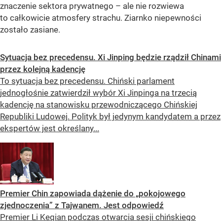
znaczenie sektora prywatnego – ale nie rozwiewa
to całkowicie atmosfery strachu. Ziarnko niepewności
zostało zasiane.
Sytuacja bez precedensu. Xi Jinping będzie rządził Chinami
przez kolejną kadencję
To sytuacja bez precedensu. Chiński parlament
jednogłośnie zatwierdził wybór Xi Jinpinga na trzecią
kadencję na stanowisku przewodniczącego Chińskiej
Republiki Ludowej. Polityk był jedynym kandydatem a przez
ekspertów jest określany...
Premier Chin zapowiada dążenie do „pokojowego
zjednoczenia” z Tajwanem. Jest odpowiedź
Premier Li Keqian podczas otwarcia sesji chińskiego