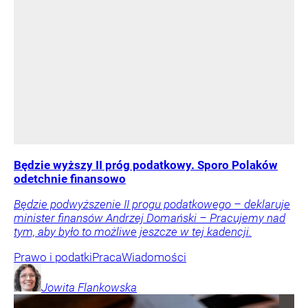
Będzie wyższy II próg podatkowy. Sporo Polaków
odetchnie finansowo
Będzie podwyższenie II progu podatkowego – deklaruje
minister finansów Andrzej Domański – Pracujemy nad
tym, aby było to możliwe jeszcze w tej kadencji.
Prawo i podatki
Praca
Wiadomości
Jowita
Flankowska