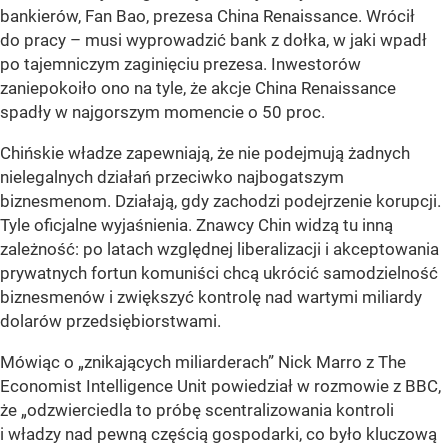
bankierów, Fan Bao, prezesa China Renaissance. Wrócił
do pracy – musi wyprowadzić bank z dołka, w jaki wpadł
po tajemniczym zaginięciu prezesa. Inwestorów
zaniepokoiło ono na tyle, że akcje China Renaissance
spadły w najgorszym momencie o 50 proc.
Chińskie władze zapewniają, że nie podejmują żadnych
nielegalnych działań przeciwko najbogatszym
biznesmenom. Działają, gdy zachodzi podejrzenie korupcji.
Tyle oficjalne wyjaśnienia. Znawcy Chin widzą tu inną
zależność: po latach względnej liberalizacji i akceptowania
prywatnych fortun komuniści chcą ukrócić samodzielność
biznesmenów i zwiększyć kontrolę nad wartymi miliardy
dolarów przedsiębiorstwami.
Mówiąc o „znikających miliarderach” Nick Marro z The
Economist Intelligence Unit powiedział w rozmowie z BBC,
że „odzwierciedla to próbę scentralizowania kontroli
i władzy nad pewną częścią gospodarki, co było kluczową