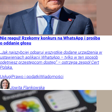
Nie reaguj! Rzekomy konkurs na WhatsApp i prośba
o oddanie głosu
„Jak najszybciej odparuj wszystkie dodane urządzenia w
ustawieniach aplikacji WhatsApp – tylko w ten sposób
odetniesz przestępcom dostęp” – ostrzega zespół Cert
Polska.
Usługi
Prawo i podatki
Wiadomości
Jowita
Flankowska