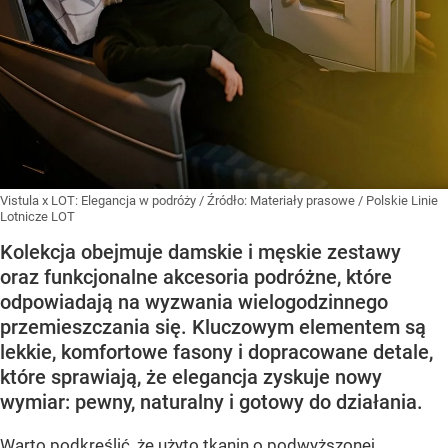
Vistula x LOT: Elegancja w podróży
/ Źródło:
Materiały prasowe
/
Polskie Linie
Lotnicze LOT
Kolekcja obejmuje damskie i męskie zestawy
oraz funkcjonalne akcesoria podróżne, które
odpowiadają na wyzwania wielogodzinnego
przemieszczania się. Kluczowym elementem są
lekkie, komfortowe fasony i dopracowane detale,
które sprawiają, że elegancja zyskuje nowy
wymiar: pewny, naturalny i gotowy do działania.
Warto podkreślić, że użyto tkanin o podwyższonej