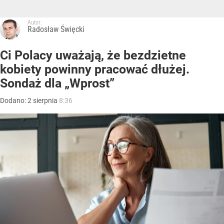
Autor:
Radosław Święcki
Ci Polacy uważają, że bezdzietne
kobiety powinny pracować dłużej.
Sondaż dla „Wprost”
Dodano:
2
sierpnia
8:36