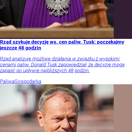
Rząd szykuje decyzję ws. cen paliw. Tusk: poczekajmy
jeszcze 48 godzin
Rząd analizuje możliwe działania w związku z wysokimi
cenami paliw. Donald Tusk zapowiedział, że decyzje mogą
zapaść po upływie najbliższych 48 godzin.
Paliwa
Gospodarka