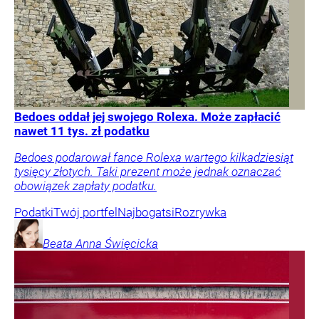
Bedoes oddał jej swojego Rolexa. Może zapłacić
nawet 11 tys. zł podatku
Bedoes podarował fance Rolexa wartego kilkadziesiąt
tysięcy złotych. Taki prezent może jednak oznaczać
obowiązek zapłaty podatku.
Podatki
Twój portfel
Najbogatsi
Rozrywka
Beata Anna
Święcicka