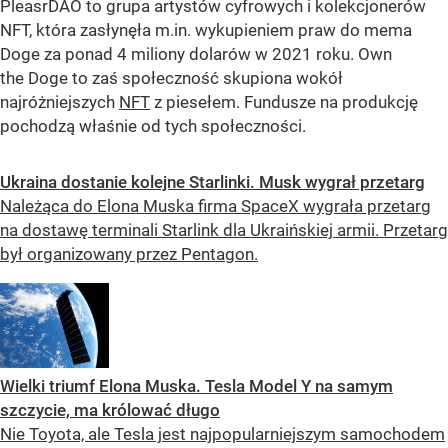
PleasrDAO to grupa artystów cyfrowych i kolekcjonerów
NFT, która zasłynęła m.in. wykupieniem praw do mema
Doge za ponad 4 miliony dolarów w 2021 roku. Own
the Doge to zaś społeczność skupiona wokół
najróżniejszych
NFT
z piesełem. Fundusze na produkcję
pochodzą właśnie od tych społeczności.
Ukraina dostanie kolejne Starlinki. Musk wygrał przetarg
Należąca do Elona Muska firma SpaceX wygrała przetarg
na dostawę terminali Starlink dla Ukraińskiej armii. Przetarg
był organizowany przez Pentagon.
Wielki triumf Elona Muska. Tesla Model Y na samym
szczycie, ma królować długo
Nie Toyota, ale Tesla jest najpopularniejszym samochodem