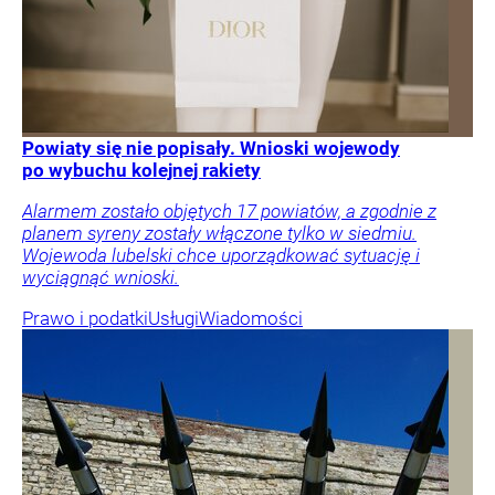
Powiaty się nie popisały. Wnioski wojewody
po wybuchu kolejnej rakiety
Alarmem zostało objętych 17 powiatów, a zgodnie z
planem syreny zostały włączone tylko w siedmiu.
Wojewoda lubelski chce uporządkować sytuację i
wyciągnąć wnioski.
Prawo i podatki
Usługi
Wiadomości