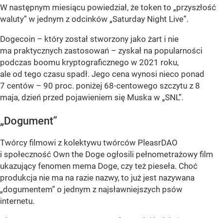
W następnym miesiącu powiedział, że token to „przyszłość
waluty” w jednym z odcinków „Saturday Night Live”.
Dogecoin – który został stworzony jako żart i nie
ma praktycznych zastosowań – zyskał na popularności
podczas boomu kryptograficznego w 2021 roku,
ale od tego czasu spadł. Jego cena wynosi nieco ponad
7 centów – 90 proc. poniżej 68-centowego szczytu z 8
maja, dzień przed pojawieniem się Muska w „SNL”.
„Dogument”
Twórcy filmowi z kolektywu twórców PleasrDAO
i społeczność Own the Doge ogłosili pełnometrażowy film
ukazujący fenomen mema Doge, czy też pieseła. Choć
produkcja nie ma na razie nazwy, to już jest nazywana
„dogumentem” o jednym z najsławniejszych psów
internetu.