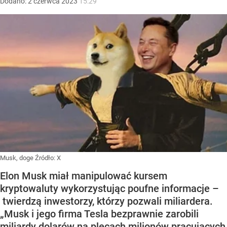
Dodano:
2
czerwca
2023
15:29
Musk, doge
Źródło:
X
Elon Musk miał manipulować kursem
kryptowaluty wykorzystując poufne informacje –
twierdzą inwestorzy, którzy pozwali miliardera.
„Musk i jego firma Tesla bezprawnie zarobili
miliardy dolarów na plecach milionów pracujących