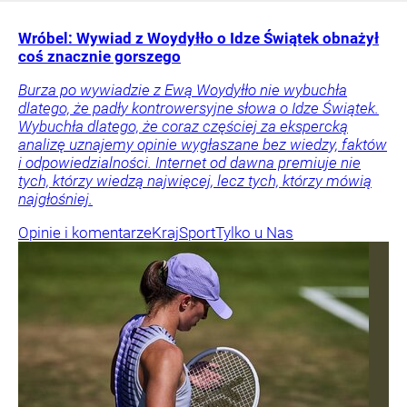
Wróbel: Wywiad z Woydyłło o Idze Świątek obnażył
coś znacznie gorszego
Burza po wywiadzie z Ewą Woydyłło nie wybuchła
dlatego, że padły kontrowersyjne słowa o Idze Świątek.
Wybuchła dlatego, że coraz częściej za ekspercką
analizę uznajemy opinie wygłaszane bez wiedzy, faktów
i odpowiedzialności. Internet od dawna premiuje nie
tych, którzy wiedzą najwięcej, lecz tych, którzy mówią
najgłośniej.
Opinie i komentarze
Kraj
Sport
Tylko u Nas