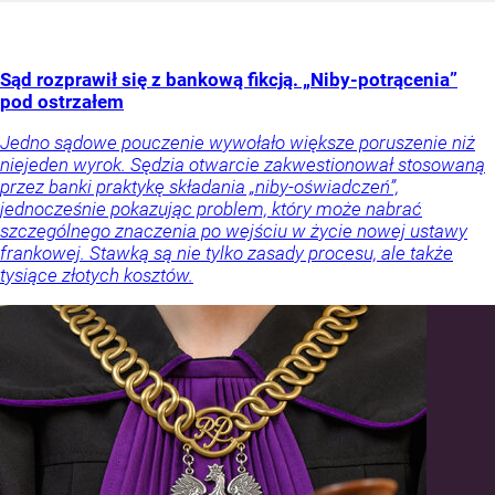
Sąd rozprawił się z bankową fikcją. „Niby-potrącenia”
pod ostrzałem
Jedno sądowe pouczenie wywołało większe poruszenie niż
niejeden wyrok. Sędzia otwarcie zakwestionował stosowaną
przez banki praktykę składania „niby-oświadczeń”,
jednocześnie pokazując problem, który może nabrać
szczególnego znaczenia po wejściu w życie nowej ustawy
frankowej. Stawką są nie tylko zasady procesu, ale także
tysiące złotych kosztów.