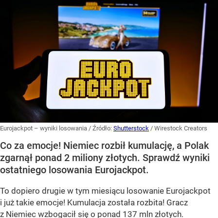
Eurojackpot – wyniki losowania
/ Źródło:
Shutterstock
/
Wirestock Creators
Co za emocje! Niemiec rozbił kumulację, a Polak
zgarnął ponad 2 miliony złotych. Sprawdź wyniki
ostatniego losowania Eurojackpot.
To dopiero drugie w tym miesiącu losowanie Eurojackpot
i już takie emocje! Kumulacja została rozbita! Gracz
z Niemiec wzbogacił się o ponad 137 mln złotych.