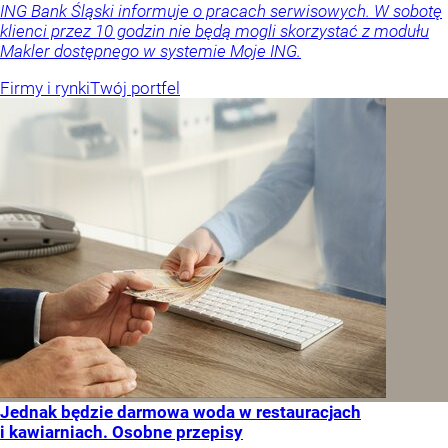
ING Bank Śląski informuje o pracach serwisowych. W sobotę
klienci przez 10 godzin nie będą mogli skorzystać z modułu
Makler dostępnego w systemie Moje ING.
Firmy i rynki
Twój portfel
Jednak będzie darmowa woda w restauracjach
i kawiarniach. Osobne przepisy