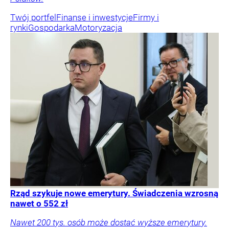
Twój portfel
Finanse i inwestycje
Firmy i
rynki
Gospodarka
Motoryzacja
Rząd szykuje nowe emerytury. Świadczenia wzrosną
nawet o 552 zł
Nawet 200 tys. osób może dostać wyższe emerytury.