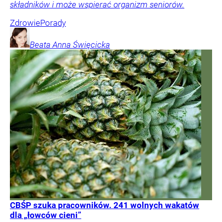
składników i może wspierać organizm seniorów.
Zdrowie
Porady
Beata Anna
Święcicka
CBŚP szuka pracowników. 241 wolnych wakatów
dla „łowców cieni”