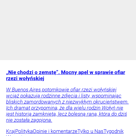
„Nie chodzi o zemstę”. Mocny apel w sprawie ofiar
rzezi wołyńskiej
W Buenos Aires potomkowie ofiar rzezi wołyńskiej
wciąż pokazują rodzinne zdjęcia i listy, wspominając
bliskich zamordowanych z niezwykłym okrucieństwem.
Ich dramat przypomina, że dla wielu rodzin Wołyń nie
jest historią zamkniętą, lecz bolesną raną, która do dziś
nie została zagojona.
Kraj
Polityka
Opinie i komentarze
Tylko u Nas
Tygodnik