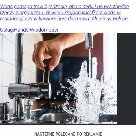
Woda pomaga trawić jedzenie, dba o nerki i usuwa zbędne
rzeczy z organizmu. W wielu krajach karafka z wodą w
restauracji czy w kawiarni jest darmowa. Ale nie w Polsce.
Usługi
Handel
Wiadomości