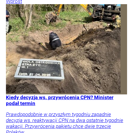
Wprost
Kiedy decyzja ws. przywrócenia CPN? Minister
podał termin
Prawdopodobnie w przyszłym tygodniu zapadnie
decyzja ws. reaktywacji CPN na dwa ostatnie tygodnie
wakacji. Przywrócenia pakietu chce dwie trzecie
Polaków.