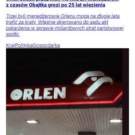
z czasów Obajtka grozi po 25 lat więzienia
Trzej byli menedżerowie Orlenu mogą na długie lata
trafić za kraty. Właśnie skierowano do sądu akt
oskarżenia w sprawie miliardowych strat państwowej
spółki.
Kraj
Polityka
Gospodarka