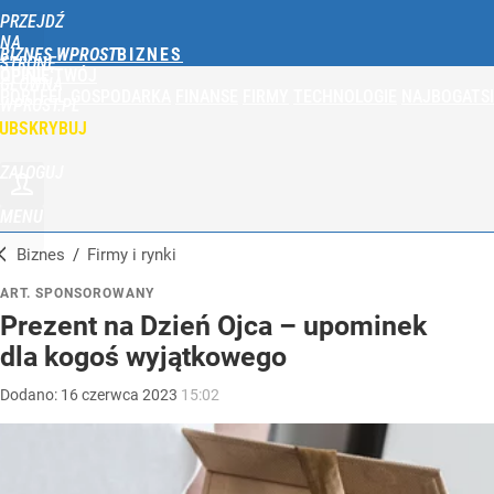
PRZEJDŹ
NA
BIZNES WPROST
STRONĘ
OPINIE
TWÓJ
GŁÓWNĄ
PORTFEL
GOSPODARKA
FINANSE
FIRMY
TECHNOLOGIE
NAJBOGATSI
WPROST.PL
UBSKRYBUJ
ZALOGUJ
MENU
Biznes
/
Firmy i rynki
ART. SPONSOROWANY
Prezent na Dzień Ojca – upominek
dla kogoś wyjątkowego
Dodano:
16
czerwca
2023
15:02