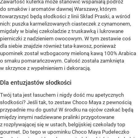
Zawartość kuferka może stanowić wspaniałą podróż
do smaków i aromatów dawnej Warszawy, którym
towarzyszyć będą słodkości z linii Skład Praski, a wśród
nich: puszka karmelizowanych ciasteczek z cynamonem,
migdały w białej czekoladzie z truskawką i lukrowane
pierniczki z nadzieniem owocowym. W tym zestawie coś
dla siebie znajdzie również tata-kawosz, ponieważ
upominek został wzbogacony mieloną kawą 100% Arabica
o smaku pomarańczowym. Całość została zamknięta
w skrzynce z wypełnieniem i dekoracją.
Dla entuzjastów słodkości
Twój tata jest łasuchem i nigdy dość mu apetycznych
słodkości? Jeśli tak, to zestaw Choco Maya z pewnością
przypadnie mu do gustu! W środku na ojców czekać będą
między innymi nadziewane pralinki przygotowane
z rozpływającej się w ustach, belgijskiej czekolady top
gourmet. Do tego w upominku Choco Maya Pudełeczko