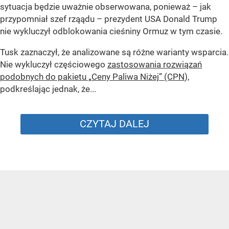
sytuacja będzie uważnie obserwowana, ponieważ – jak
przypomniał szef rząądu – prezydent USA Donald Trump
nie wykluczył odblokowania cieśniny Ormuz w tym czasie.
Tusk zaznaczył, że analizowane są różne warianty wsparcia.
Nie wykluczył częściowego
zastosowania rozwiązań
podobnych do pakietu „Ceny Paliwa Niżej” (CPN
),
podkreślając jednak, że...
CZYTAJ DALEJ