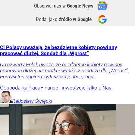
Obserwuj nas
w
Google News
Dodaj jako
źródło w Google
Ci Polacy uważają, że bezdzietne kobiety powinny
pracować dłużej. Sondaż dla „Wprost”
Co czwarty Polak uważa, że bezdzietne kobiety powinny
pracować dłużej niż matki - wynika z sondażu dla „Wprost”.
Pomysł ten popiera zwłaszcza jedna grupa.
Gospodarka
Praca
Finanse i inwestycje
Tylko u Nas
Radosław
Święcki