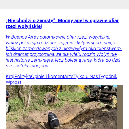
„Nie chodzi o zemstę”. Mocny apel w sprawie ofiar
rzezi wołyńskiej
W Buenos Aires potomkowie ofiar rzezi wołyńskiej
wciąż pokazują rodzinne zdjęcia i listy, wspominając
bliskich zamordowanych z niezwykłym okrucieństwem.
Ich dramat przypomina, że dla wielu rodzin Wołyń nie
jest historią zamkniętą, lecz bolesną raną, która do dziś
nie została zagojona.
Kraj
Polityka
Opinie i komentarze
Tylko u Nas
Tygodnik
Wprost