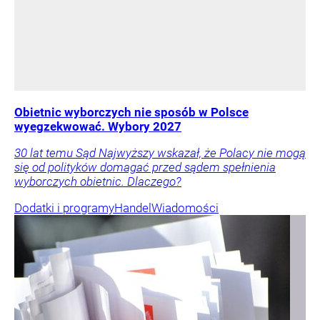
Obietnic wyborczych nie sposób w Polsce
wyegzekwować. Wybory 2027
30 lat temu Sąd Najwyższy wskazał, że Polacy nie mogą
się od polityków domagać przed sądem spełnienia
wyborczych obietnic. Dlaczego?
Dodatki i programy
Handel
Wiadomości