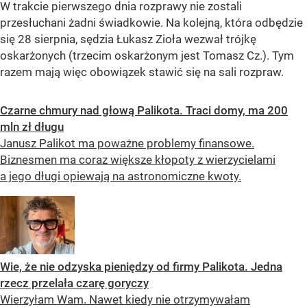
W trakcie pierwszego dnia rozprawy nie zostali
przesłuchani żadni świadkowie. Na kolejną, która odbędzie
się 28 sierpnia, sędzia Łukasz Zioła wezwał trójkę
oskarżonych (trzecim oskarżonym jest Tomasz Cz.). Tym
razem mają więc obowiązek stawić się na sali rozpraw.
Czarne chmury nad głową Palikota. Traci domy, ma 200
mln zł długu
Janusz Palikot ma poważne problemy finansowe.
Biznesmen ma coraz większe kłopoty z wierzycielami
a jego długi opiewają na astronomiczne kwoty.
Wie, że nie odzyska pieniędzy od firmy Palikota. Jedna
rzecz przelała czarę goryczy
Wierzyłam Wam. Nawet kiedy nie otrzymywałam