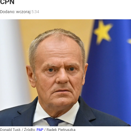
CPN
Dodano:
wczoraj
5:34
Donald Tusk
/ Źródło:
PAP
/
Radek Pietruszka