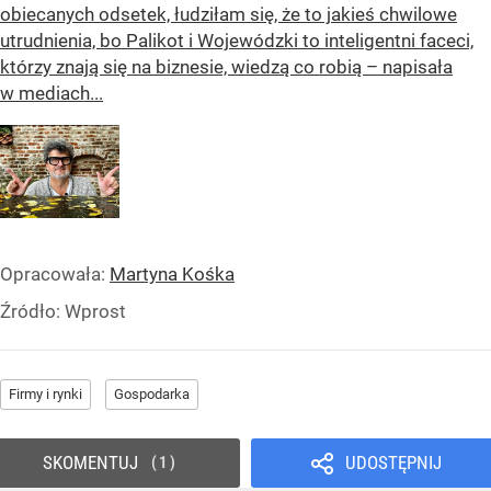
obiecanych odsetek, łudziłam się, że to jakieś chwilowe
utrudnienia, bo Palikot i Wojewódzki to inteligentni faceci,
którzy znają się na biznesie, wiedzą co robią – napisała
w mediach...
Opracowała:
Martyna Kośka
Źródło:
Wprost
Firmy i rynki
Gospodarka
SKOMENTUJ
UDOSTĘPNIJ
1