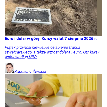
Euro i dolar w górę. Kursy walut 7 sierpnia 2026 r.
Piątek przynosi niewielkie osłabienie franka
szwajcarskiego, a także wzrost dolara i euro. Oto kursy
walut według NBP.
Radosław
Święcki