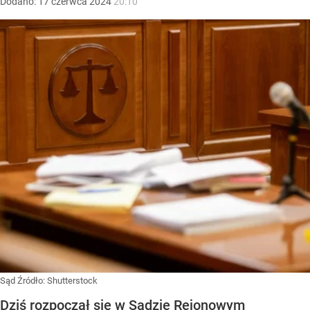
Dodano:
17
czerwca
2024
20:10
Sąd
Źródło:
Shutterstock
Dziś rozpoczął się w Sądzie Rejonowym