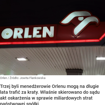
Orlen
/ Źródło:
Jowita Flankowska
Trzej byli menedżerowie Orlenu mogą na długie
lata trafić za kraty. Właśnie skierowano do sądu
akt oskarżenia w sprawie miliardowych strat
państwowej spółki.