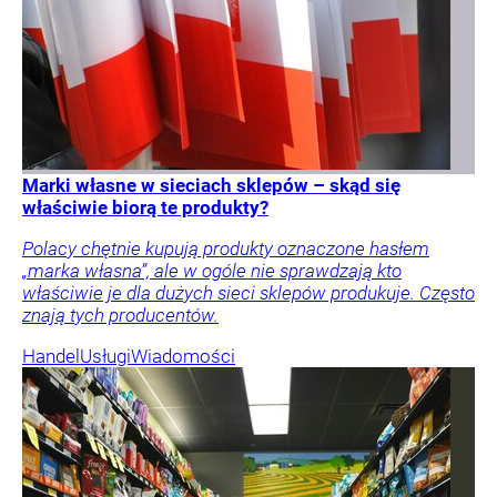
Marki własne w sieciach sklepów – skąd się
właściwie biorą te produkty?
Polacy chętnie kupują produkty oznaczone hasłem
„marka własna”, ale w ogóle nie sprawdzają kto
właściwie je dla dużych sieci sklepów produkuje. Często
znają tych producentów.
Handel
Usługi
Wiadomości