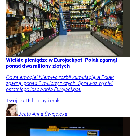
Wielkie pieniądze w Eurojackpot. Polak zgarnął
ponad dwa miliony złotych
Co za emocje! Niemiec rozbił kumulację, a Polak
zgarnął ponad 2 miliony złotych. Sprawdź wyniki
ostatniego losowania Eurojackpot.
Twój portfel
Firmy i rynki
Beata Anna
Święcicka