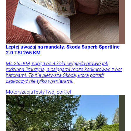
Lepiej uważaj na mandaty. Skoda Superb Sportline
2.0 TSI 265 KM
Ma 265 KM, napęd na 4 koła, wygląda prawie jak
rodzinna limuzyna, a osiągami może konkurować z hot
hatchami. To nie pierwsza Skoda, która potrafi
zaskoczyć nie tylko wymiarami.
Motoryzacja
Testy
Twój portfel