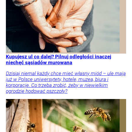
Kupujesz ul co dalej? Pilnuj odległości inaczej
niechęć sąsiadów murowana
Dzisiaj niemal każdy chce mieć własny miód – ule mają
już w Polsce uniwersytety, hotele, muzea, biura i
korporacje. Co trzeba zrobić, żeby w niewielkim
ogrodzie hodować pszczoły?