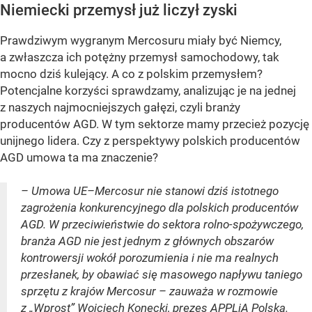
Niemiecki przemysł już liczył zyski
Prawdziwym wygranym Mercosuru miały być Niemcy,
a zwłaszcza ich potężny przemysł samochodowy, tak
mocno dziś kulejący. A co z polskim przemysłem?
Potencjalne korzyści sprawdzamy, analizując je na jednej
z naszych najmocniejszych gałęzi, czyli branży
producentów AGD. W tym sektorze mamy przecież pozycję
unijnego lidera. Czy z perspektywy polskich producentów
AGD umowa ta ma znaczenie?
– Umowa UE–Mercosur nie stanowi dziś istotnego
zagrożenia konkurencyjnego dla polskich producentów
AGD. W przeciwieństwie do sektora rolno-spożywczego,
branża AGD nie jest jednym z głównych obszarów
kontrowersji wokół porozumienia i nie ma realnych
przesłanek, by obawiać się masowego napływu taniego
sprzętu z krajów Mercosur – zauważa w rozmowie
z „Wprost” Wojciech Konecki, prezes APPLiA Polska.