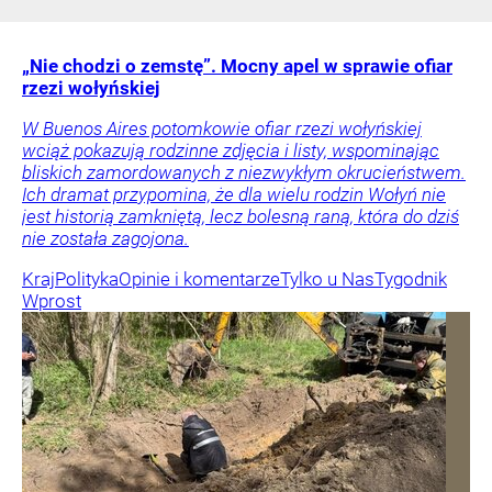
„Nie chodzi o zemstę”. Mocny apel w sprawie ofiar
rzezi wołyńskiej
W Buenos Aires potomkowie ofiar rzezi wołyńskiej
wciąż pokazują rodzinne zdjęcia i listy, wspominając
bliskich zamordowanych z niezwykłym okrucieństwem.
Ich dramat przypomina, że dla wielu rodzin Wołyń nie
jest historią zamkniętą, lecz bolesną raną, która do dziś
nie została zagojona.
Kraj
Polityka
Opinie i komentarze
Tylko u Nas
Tygodnik
Wprost