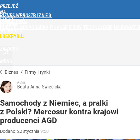
PRZEJDŹ
NA
BIZNES WPROST
STRONĘ
OPINIE
TWÓJ
GŁÓWNĄ
PORTFEL
GOSPODARKA
FINANSE
FIRMY
TECHNOLOGIE
NAJBOGATSI
WPROST.PL
UBSKRYBUJ
ZALOGUJ
MENU
Biznes
/
Firmy i rynki
Autor:
Beata Anna Święcicka
Samochody z Niemiec, a pralki
z Polski? Mercosur kontra krajowi
producenci AGD
Dodano:
22
stycznia
9:50