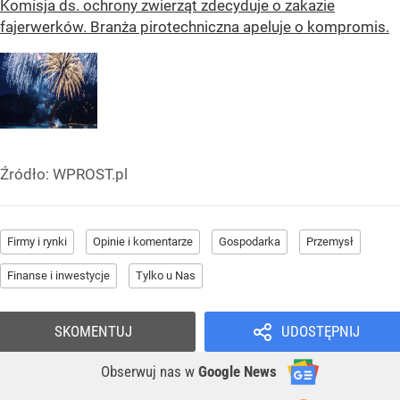
Komisja ds. ochrony zwierząt zdecyduje o zakazie
fajerwerków. Branża pirotechniczna apeluje o kompromis.
Źródło:
WPROST.pl
Firmy i rynki
Opinie i komentarze
Gospodarka
Przemysł
Finanse i inwestycje
Tylko u Nas
SKOMENTUJ
UDOSTĘPNIJ
Obserwuj nas
w
Google News