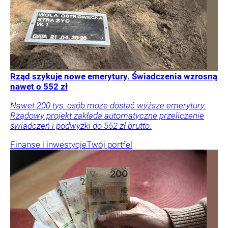
Rząd szykuje nowe emerytury. Świadczenia wzrosną
nawet o 552 zł
Nawet 200 tys. osób może dostać wyższe emerytury.
Rządowy projekt zakłada automatyczne przeliczenie
świadczeń i podwyżki do 552 zł brutto.
Finanse i inwestycje
Twój portfel