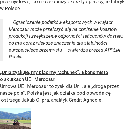
przemysłowej, co może obniżyć koszty operacyjne fabryk
w Polsce.
– Ograniczenie podatków eksportowych w krajach
Mercosur może przełożyć się na obniżenie kosztów
produkcji i zwiększenie odporności łańcuchów dostaw,
co ma coraz większe znaczenie dla stabilności
europejskiego przemysłu – stwierdza prezes APPLiA
Polska.
„Unia zyskuje, my płacimy rachunek”. Ekonomista
o skutkach UE–Mercosur
Umowa UE–Mercosur to zysk dla Unii, ale „droga przez
nasze pola”. Polska jest jak działka pod obwodnicę –
ostrzega Jakub Olipra, analityk Credit Agricole.