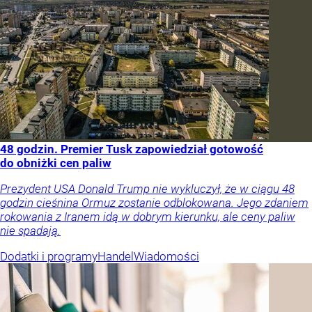
48 godzin. Premier Tusk zapowiedział gotowość
do obniżki cen paliw
Prezydent USA Donald Trump nie wykluczył, że w ciągu 48
godzin cieśnina Ormuz zostanie odblokowana. Jego zdaniem
rokowania z Iranem idą w dobrym kierunku, ale ceny paliw
nie spadają.
Dodatki i programy
Handel
Wiadomości