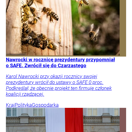
Nawrocki w rocznicę prezydentury przypomniał
o SAFE. Zwrócił się do Czarzastego
Karol Nawrocki przy okazji rocznicy swojej
prezydentury wrócił do ustawy o SAFE 0 proc.
Podkreślał, że obecnie projekt ten firmuje członek
koalicji rządzącej.
Kraj
Polityka
Gospodarka