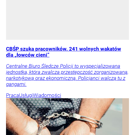
CBŚP szuka pracowników. 241 wolnych wakatów
dla „łowców cieni”
Centralne Biuro Śledcze Policji to wyspecjalizowana
jednostka, która zwalcza przestępczość zorganizowaną,
narkotykową oraz ekonomiczną. Policjanci walczą tu z
gangami.
Praca
Usługi
Wiadomości