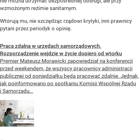
nie można utrzymać bezpośredniej obsługi, ale przy
wzmożonym reżimie sanitarnym.
Wtórują mu, nie szczędząc rządowi krytyki, inni prawnicy
pytani przez periodyk o opinię.
Praca zdalna w urzędach samorządowych.
Rozporządzenie wejdzie w życie dopiero od wtorku
Premier Mateusz Morawicki zapowiedział na konferencji
przed weekendem, że wszyscy pracownicy administracji
publicznej od poniedziałku będą pracować zdalnie. Jednak,
jak poinformowano po spotkaniu Komisji Wspólnej Rządu
i Samorządu...