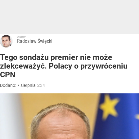
Autor:
Radosław Święcki
Tego sondażu premier nie może
zlekceważyć. Polacy o przywróceniu
CPN
Dodano:
7
sierpnia
5:34