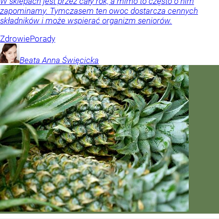
W sklepach jest przez cały rok, a mimo to często o nim
zapominamy. Tymczasem ten owoc dostarcza cennych
składników i może wspierać organizm seniorów.
Zdrowie
Porady
Beata Anna
Święcicka