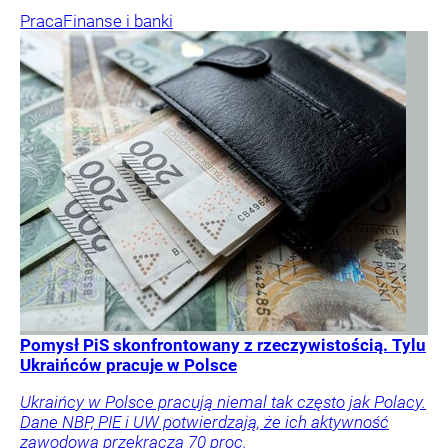
Praca
Finanse i banki
Pomysł PiS skonfrontowany z rzeczywistością. Tylu
Ukraińców pracuje w Polsce
Ukraińcy w Polsce pracują niemal tak często jak Polacy.
Dane NBP, PIE i UW potwierdzają, że ich aktywność
zawodowa przekracza 70 proc.