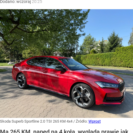
Dodano:
wczoraj
20:25
Skoda Superb Sportline 2.0 TSI 265 KM 4x4
/ Źródło:
Wprost
Ma 265 KM, napęd na 4 koła, wygląda prawie jak