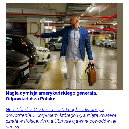
Nagła dymisja amerykańskiego generała.
Odpowiadał za Polskę
Gen. Charles Costanza został nagle odwołany z
dowodzenia V Korpusem, którego wysunięta kwatera
działa w Polsce. Armia USA nie ujawnia powodów tej
decyzji.